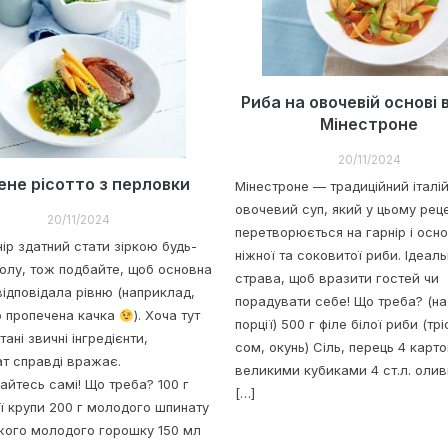
Риба на овочевій основі 
Мінестроне
20/11/2024
ене рісотто з перловки
Мінестроне — традиційний італі
овочевий суп, який у цьому реце
20/11/2024
перетворюється на гарнір і осн
ір здатний стати зіркою будь-
ніжної та соковитої риби. Ідеал
толу, тож подбайте, щоб основна
страва, щоб вразити гостей чи
відповідала рівню (наприклад,
порадувати себе! Що треба? (на
о пропечена качка
). Хоча тут
порції) 500 г філе білої риби (трі
ані звичні інгредієнти,
сом, окунь) Сіль, перець 4 карт
ат справді вражає.
великими кубиками 4 ст.л. олив
айтесь самі! Що треба? 100 г
[…]
ї крупи 200 г молодого шпинату
іжого молодого горошку 150 мл