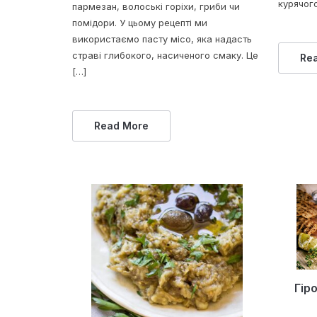
курячог
пармезан, волоські горіхи, гриби чи
помідори. У цьому рецепті ми
використаємо пасту місо, яка надасть
страві глибокого, насиченого смаку. Це
Re
[…]
Read More
Гір