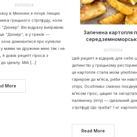
20/11/2024
разу в Мюнхені я почув лекцію
ника грецького стрітфуду, коли
 “Дюнер”. Він відразу виправив:
Запечена картопля п
 це “Дюнер”, а у греків —
середземноморськ
 І хоча домовитися про купівлю
у мами чи дружини мені так і не
20/11/2024
 я довів рецепт гіроса з
Цей рецепт я відкрив для себе 
 до ідеалу. Мій […]
дитинстві у грецькому ресторані.
ця картопля стала моїм улюбле
гарніром до м’яса, риби чи навіт
ad More
chips. Особливо смачно поєднув
м’ясом гірос, цацикі та загортат
паляничку (піту) — ідеальний д
стрітфуд! Що треба? 1 кг картоплі
Read More