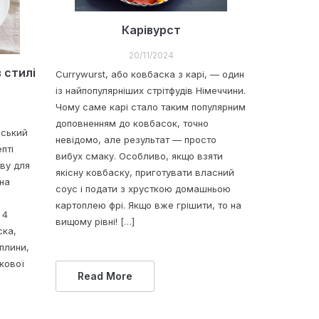
Карівурст
20/11/2024
в стилі
Currywurst, або ковбаска з карі, — один
із найпопулярніших стрітфудів Німеччини.
Чому саме карі стало таким популярним
доповненням до ковбасок, точно
йський
невідомо, але результат — просто
пті
вибух смаку. Особливо, якщо взяти
ову для
якісну ковбаску, приготувати власний
ьна
соус і подати з хрусткою домашньою
картоплею фрі. Якщо вже грішити, то на
 4
вищому рівні! […]
ска,
оплини,
кової
Read More