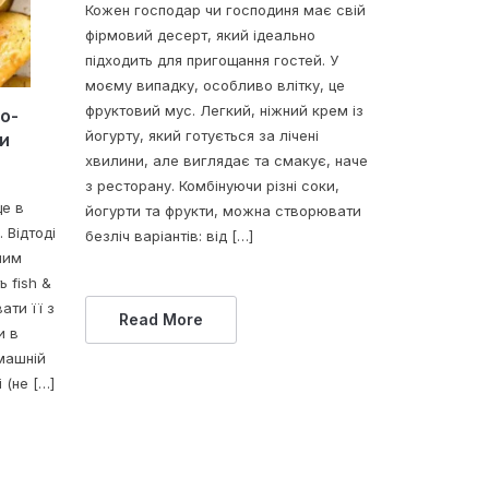
Кожен господар чи господиня має свій
фірмовий десерт, який ідеально
підходить для пригощання гостей. У
моєму випадку, особливо влітку, це
фруктовий мус. Легкий, ніжний крем із
о-
йогурту, який готується за лічені
и
хвилини, але виглядає та смакує, наче
з ресторану. Комбінуючи різні соки,
ще в
йогурти та фрукти, можна створювати
 Відтоді
безліч варіантів: від […]
ним
ь fish &
ати її з
Read More
и в
омашній
 (не […]