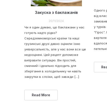
Одного 
Закуска з баклажанів
від влас
20/11/2024
замовив
у турків
Чи я один думаю, що баклажани у нас
“Гірос”.
готують надто рідко?
вертеля 
Середземноморські країни та наші
вдалося,
грузинські друзі давно оцінили їхню
пательні
універсальність, але у нас вони все ще
недооцінені. Цей рецепт допоможе
виправити ситуацію. Він простий,
смачний і ідеально підходить для
Re
зберігання в холодильнику чи навіть
закрутки в слоїки, щоб завжди […]
Read More