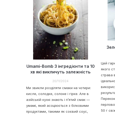
Зел
Цей гарн
Umami-Bomb 3 інгредієнти та 10
якого с
хв які викличуть залежність
страва 
ідеальн
20/11/2024
використ
Ми звикли розділяти смаки на чотири:
результ
кисле, солодке, солоне і гірке. Але в
Перекон
азійській кухні знають і п’ятий смак —
перлово
умамі, який асоціюється з білковими
50 г св
продуктами, такими як соєвий соус,