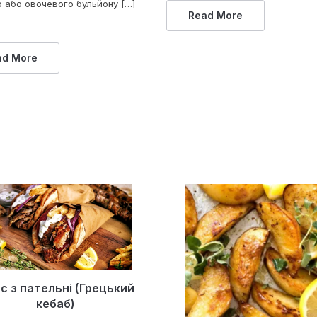
о або овочевого бульйону […]
Read More
ad More
ос з пательні (Грецький
кебаб)