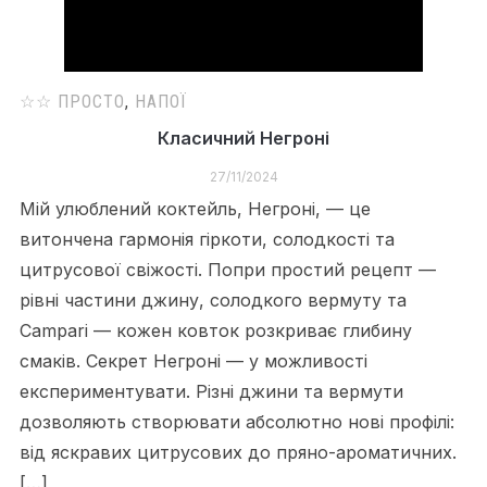
☆☆ ПРОСТО
,
НАПОЇ
Класичний Негроні
27/11/2024
Мій улюблений коктейль, Негроні, — це
витончена гармонія гіркоти, солодкості та
цитрусової свіжості. Попри простий рецепт —
рівні частини джину, солодкого вермуту та
Campari — кожен ковток розкриває глибину
смаків. Секрет Негроні — у можливості
експериментувати. Різні джини та вермути
дозволяють створювати абсолютно нові профілі:
від яскравих цитрусових до пряно-ароматичних.
[…]