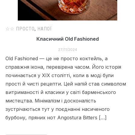
☆☆ ПРОСТО
,
НАПОЇ
Класичний Old Fashioned
27/11/2024
Old Fashioned — це не просто коктейль, а
справжня ікона, перевірена часом. Його історія
починається у XIX столітті, коли в моді були
прості й чисті рецепти. Цей напій став символом
витриманості й класики у світі барменського
мистецтва. Мінімалізм і досконалість
зустрічаються тут у поєднанні насиченого
бурбону, пряних нот Angostura Bitters […]