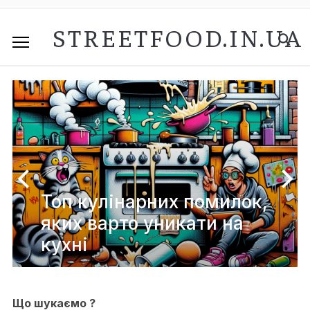
STREETFOOD.IN.UA
Топ кулінарних помилок,
яких варто уникати на
кухні
Що шукаємо ?