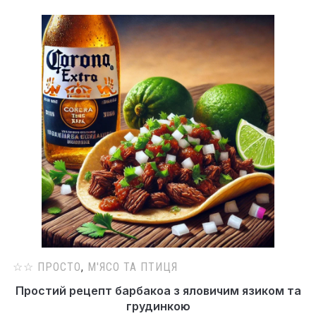
☆☆ ПРОСТО
,
М'ЯСО ТА ПТИЦЯ
Простий рецепт барбакоа з яловичим язиком та
грудинкою