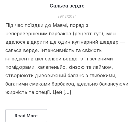
Сальса верде
29/12/2024
Під час поїздки до Маямі, поряд з
неперевершеним барбакоа (рецепт тут), мені
вдалося відкрити ще один кулінарний шедевр —
сальса верде. Інтенсивність та свіжість
інгредієнтів цієї сальси верде, з її зеленими
помідорами, халапеньйо, кінзою та лаймом,
створюють дивовижний баланс з глибокими,
багатими смаками барбакоа, ідеально балансуючи
жирність та спеції. Цей […]
Read More