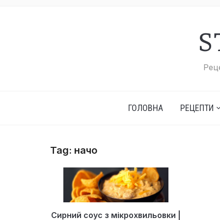
S
Реце
ГОЛОВНА
РЕЦЕПТИ
Tag:
начо
Сирний соус з мікрохвильовки |