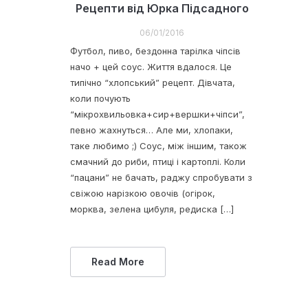
Рецепти від Юрка Підсадного
06/01/2016
Футбол, пиво, бездонна тарілка чіпсів
начо + цей соус. Життя вдалося. Це
типічно “хлопський” рецепт. Дівчата,
коли почують
“мікрохвильовка+сир+вершки+чіпси”,
певно жахнуться… Але ми, хлопаки,
таке любимо ;) Соус, між іншим, також
смачний до риби, птиці і картоплі. Коли
“пацани” не бачать, раджу спробувати з
свіжою нарізкою овочів (огірок,
морква, зелена цибуля, редиска […]
Read More