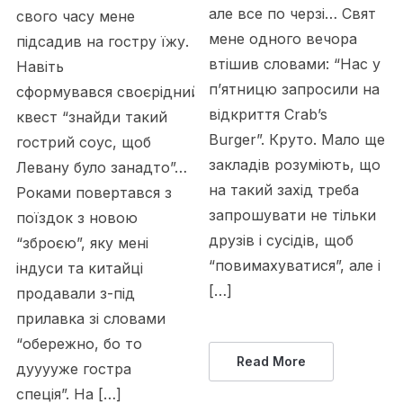
але все по черзі… Свят
свого часу мене
мене одного вечора
підсадив на гостру їжу.
втішив словами: “Нас у
Навіть
п’ятницю запросили на
сформувався своєрідний
відкриття Crab’s
квест “знайди такий
Burger”. Круто. Мало ще
гострий соус, щоб
закладів розуміють, що
Левану було занадто”…
на такий захід треба
Роками повертався з
запрошувати не тільки
поїздок з новою
друзів і сусідів, щоб
“зброєю”, яку мені
“повимахуватися”, але і
індуси та китайці
[…]
продавали з-під
прилавка зі словами
“обережно, бо то
Read More
дууууже гостра
спеція”. На […]