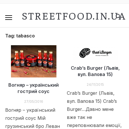
STREETFOOD.IN.UA
Tag:
tabasco
Crab’s Burger (Львів,
вул. Валова 15)
Вогняр – український
24/11/2015
гострий соус
Crab’s Burger (Львів,
вул. Валова 15) Crab’s
27/05/2016
Burger…Давно мене
Вогняр – український
вже так не
гострий соус Мій
переповнювали емоції,
грузинський бро Леван