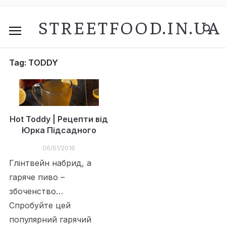
STREETFOOD.IN.UA
Tag:
TODDY
Hot Toddy | Рецепти від
Юрка Підсадного
06/01/2016
Глінтвейн набрид, а
гаряче пиво –
збоченство…
Спробуйте цей
популярний гарячий