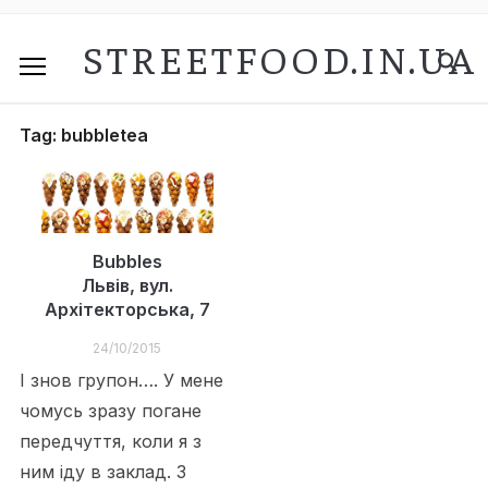
STREETFOOD.IN.UA
Tag:
bubbletea
Bubbles
Львів, вул.
Архітекторська, 7
24/10/2015
І знов групон…. У мене
чомусь зразу погане
передчуття, коли я з
ним іду в заклад. З