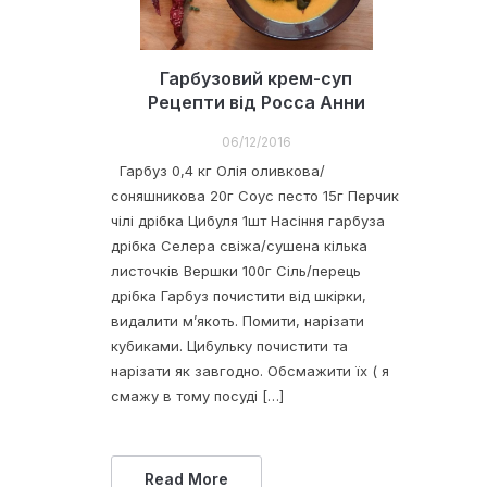
Гарбузовий крем-суп
Рецепти від Росса Анни
06/12/2016
Гарбуз 0,4 кг Олія оливкова/
соняшникова 20г Соус песто 15г Перчик
чілі дрібка Цибуля 1шт Насіння гарбуза
дрібка Селера свіжа/сушена кілька
листочків Вершки 100г Сіль/перець
дрібка Гарбуз почистити від шкірки,
видалити м’якоть. Помити, нарізати
кубиками. Цибульку почистити та
нарізати як завгодно. Обсмажити їх ( я
смажу в тому посуді […]
Read More