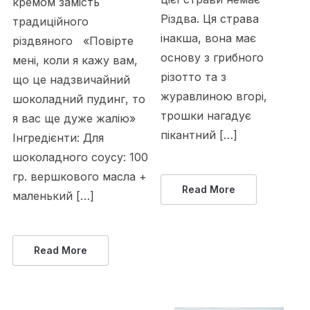
кремом замість
Різдва. Ця страва
традиційного
інакша, вона має
різдвяного «Повірте
основу з грибного
мені, коли я кажу вам,
різотто та з
що це надзвичайний
журавлиною вгорі,
шоколадний пудинг, то
трошки нагадує
я вас ще дуже жалію»
пікантний […]
Інгредієнти: Для
шоколадного соусу: 100
гр. вершкового масла +
Read More
маленький […]
Read More