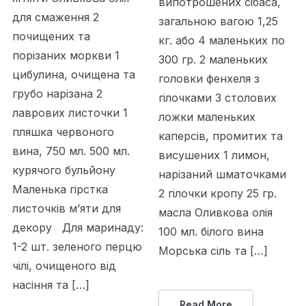
випотрошених сібаса,
для смаження 2
загальною вагою 1,25
почищених та
кг. або 4 маленьких по
порізаних моркви 1
300 гр. 2 маленьких
цибулина, очищена та
головки фенхеля з
грубо нарізана 2
гілочками 3 столових
лаврових листочки 1
ложки маленьких
пляшка червоного
каперсів, промитих та
вина, 750 мл. 500 мл.
висушених 1 лимон,
курячого бульйону
нарізаний шматочками
Маленька гірстка
2 гілочки кропу 25 гр.
листочків м’яти для
масла Оливкова олія
декору Для маринаду:
100 мл. білого вина
1-2 шт. зеленого перцю
Морська сіль та […]
чілі, очищеного від
насіння та […]
Read More