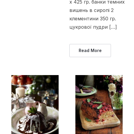
х 425 гр. банки темних
вишень в сиропі 2
клементини 350 гр.
цукрової пудри […]
Read More