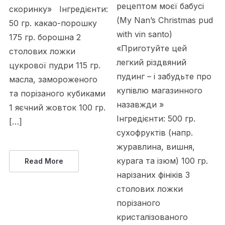
рецептом моєї бабусі
скоринку» Інгредієнти:
(My Nan’s Christmas pud
50 гр. какао-порошку
with vin santo)
175 гр. борошна 2
«Приготуйте цей
столових ложки
легкий різдвяний
цукрової пудри 115 гр.
пудинг – і забудьте про
масла, замороженого
купівлю магазинного
та порізаного кубиками
назавжди »
1 яєчний жовток 100 гр.
Інгредієнти: 500 гр.
[…]
сухофруктів (напр.
журавлина, вишня,
курага та ізюм) 100 гр.
Read More
нарізаних фініків 3
столових ложки
порізаного
кристалізованого