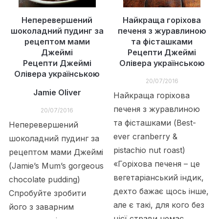
Неперевершений
Найкраща горіхова
шоколадний пудинг за
печеня з журавлиною
рецептом мами
та фісташками
Джеймі
Рецепти Джеймі
Рецепти Джеймі
Олівера українською
Олівера українською
20/07/2016
Jamie Oliver
Найкраща горіхова
печеня з журавлиною
20/07/2016
та фісташками (Best-
Неперевершений
ever cranberry &
шоколадний пудинг за
pistachio nut roast)
рецептом мами Джеймі
«Горіхова печеня – це
(Jamie’s Mum’s gorgeous
вегетаріанський індик,
chocolate pudding)
дехто бажає щось інше,
Спробуйте зробити
але є такі, для кого без
його з заварним
цієї страви немає