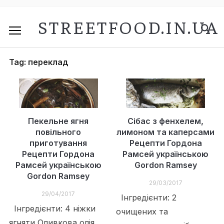
STREETFOOD.IN.UA
Tag:
переклад
Пекельне ягня
Сібас з фенхелем,
повільного
лимоном та каперсами
приготування
Рецепти Гордона
Рецепти Гордона
Рамсей українською
Рамсей українською
Gordon Ramsey
Gordon Ramsey
29/03/2017
29/04/2017
Інгредієнти: 2
Інгредієнти: 4 ніжки
очищених та
ягняти Оливкова олія