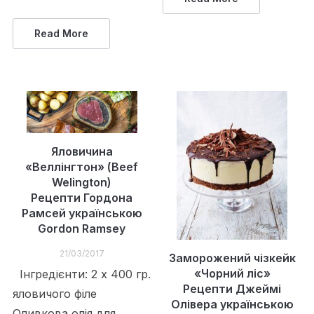
Read More
Яловичина
«Веллінгтон» (Beef
Welington)
Рецепти Гордона
Рамсей українською
Gordon Ramsey
21/03/2017
Заморожений чізкейк
«Чорний ліс»
Інгредієнти: 2 x 400 гр.
Рецепти Джеймі
яловичого філе
Олівера українською
Оливкова олія для