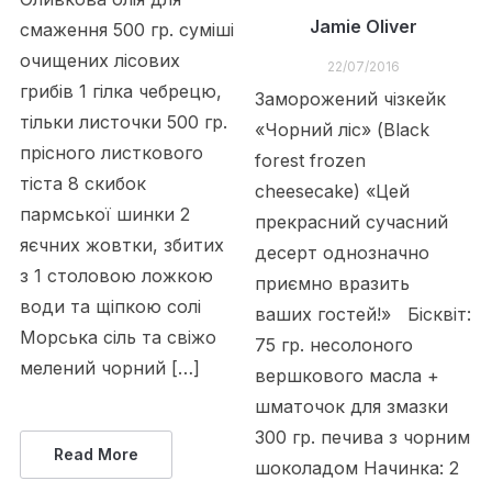
Jamie Oliver
смаження 500 гр. суміші
очищених лісових
22/07/2016
грибів 1 гілка чебрецю,
Заморожений чізкейк
тільки листочки 500 гр.
«Чорний ліс» (Black
прісного листкового
forest frozen
тіста 8 скибок
cheesecake) «Цей
пармської шинки 2
прекрасний сучасний
яєчних жовтки, збитих
десерт однозначно
з 1 столовою ложкою
приємно вразить
води та щіпкою солі
ваших гостей!» Бісквіт:
Морська сіль та свіжо
75 гр. несолоного
мелений чорний […]
вершкового масла +
шматочок для змазки
300 гр. печива з чорним
Read More
шоколадом Начинка: 2