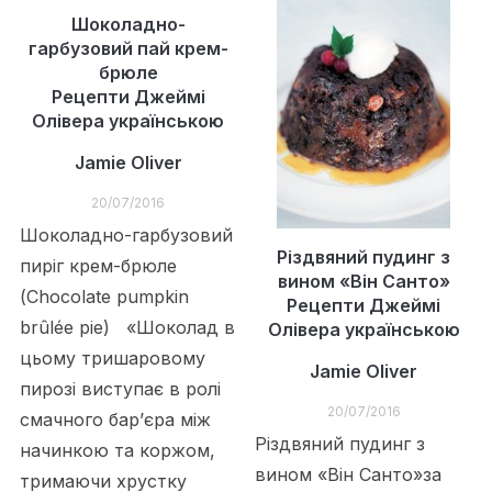
Шоколадно-
гарбузовий пай крем-
брюле
Рецепти Джеймі
Олівера українською
Jamie Oliver
20/07/2016
Шоколадно-гарбузовий
Різдвяний пудинг з
пиріг крем-брюле
вином «Він Санто»
(Chocolate pumpkin
Рецепти Джеймі
brûlée pie) «Шоколад в
Олівера українською
цьому тришаровому
Jamie Oliver
пирозі виступає в ролі
20/07/2016
смачного бар’єра між
Різдвяний пудинг з
начинкою та коржом,
вином «Він Санто»за
тримаючи хрустку