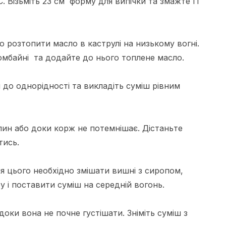
. Візьміть 23 см форму для випічки та змажте її
о розтопити масло в каструлі на низькому вогні.
комбайні та додайте до нього топлене масло.
 до однорідності та викладіть суміш рівним
илин або доки корж не потемнішає. Дістаньте
тись.
я цього необхідно змішати вишні з сиропом,
у і поставити суміш на середній вогонь.
доки вона не почне густішати. Зніміть суміш з