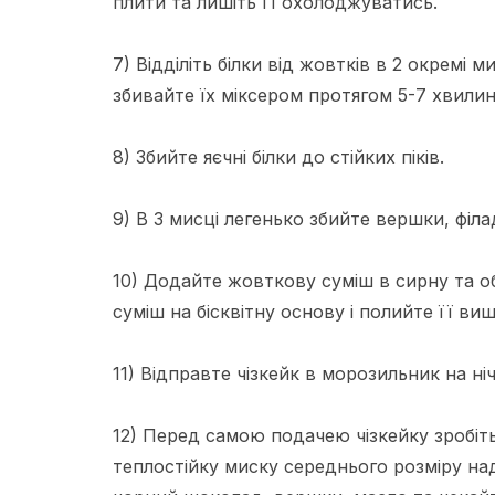
плити та лишіть її охолоджуватись.
7) Відділіть білки від жовтків в 2 окремі 
збивайте їх міксером протягом 5-7 хвилин 
8) Збийте яєчні білки до стійких піків.
9) В 3 мисці легенько збийте вершки, філа
10) Додайте жовткову суміш в сирну та о
суміш на бісквітну основу і полийте її в
11) Відправте чізкейк в морозильник на ніч
12) Перед самою подачею чізкейку зробіт
теплостійку миску середнього розміру н