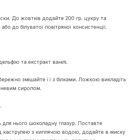
миски. До жовтків додайте 200 гр. цукру та
або до білуватої повітряної консистенції.
дельфію та екстракт ванілі.
бережно змішайте її з білками. Ложкою викладіть
ишневим сиропом.
.
ь для нього шоколадну глазур. Поставте
ад каструлею з киплячою водою, додайте в миску