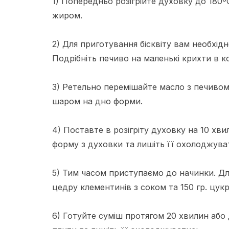
1) Попередньо розігрійте духовку до 180ºC
жиром.
2) Для приготування бісквіту вам необхідн
Подрібніть печиво на маленькі крихти в 
3) Ретельно перемішайте масло з печивом
шаром на дно форми.
4) Поставте в розігріту духовку на 10 хв
форму з духовки та лишіть її охолоджува
5) Тим часом приступаємо до начинки. Дл
цедру клементинів з соком та 150 гр. цукр
6) Готуйте суміш протягом 20 хвилин або 