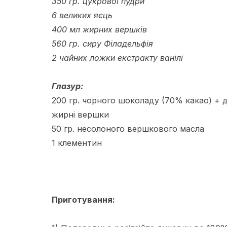
350 гр. цукрової пудри
6 великих яєць
400 мл жирних вершків
560 гр. сиру Філадельфія
2 чайних ложки екстракту ванілі
Глазур:
200 гр. чорного шоколаду (70% какао) + 
жирні вершки
50 гр. несолоного вершкового масла
1 клементин
Приготування: