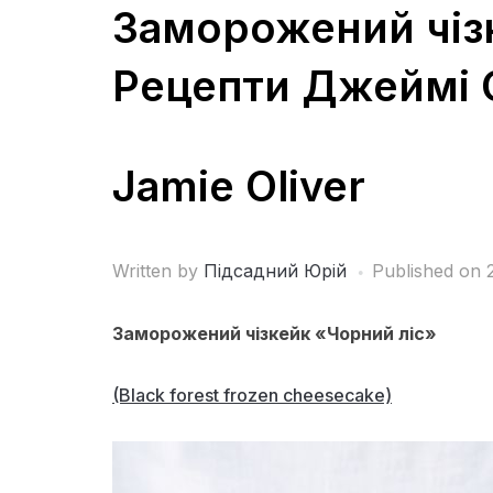
Заморожений чіз
Рецепти Джеймі 
Jamie Oliver
Written by
Підсадний Юрій
Published on
Заморожений чізкейк «Чорний ліс»
(Black forest frozen cheesecake)