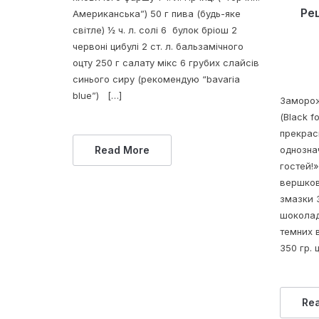
Ре
Американська”) 50 г пива (будь-яке
світле) ½ ч. л. солі 6 булок бріош 2
червоні цибулі 2 ст. л. бальзамічного
оцту 250 г салату мікс 6 грубих слайсів
синього сиру (рекомендую “bavaria
blue”) […]
Заморож
(Black f
прекрас
Read More
однозна
гостей!»
вершков
змазки 
шоколад
темних 
350 гр. 
Re