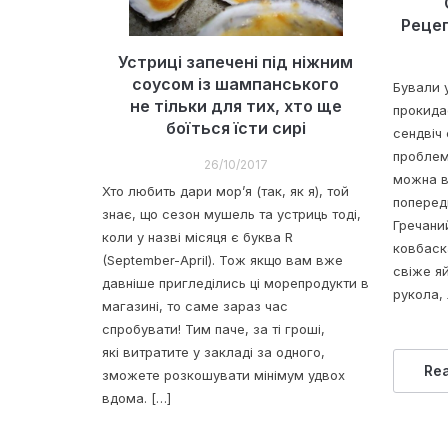
Рецеп
Устриці запечені під ніжним
соусом із шампанського
Бували 
не тільки для тих, хто ще
прокида
боїться їсти сирі
сендвіч
проблем
26/10/2017
можна в
Хто любить дари мор’я (так, як я), той
поперед
знає, що сезон мушель та устриць тоді,
Гречани
коли у назві місяця є буква R
ковбаска
(September-April). Тож якщо вам вже
свіже я
давніше пригледілись ці морепродукти в
рукола,
магазині, то саме зараз час
спробувати! Тим паче, за ті гроші,
які витратите у закладі за одного,
Re
зможете розкошувати мінімум удвох
вдома. […]