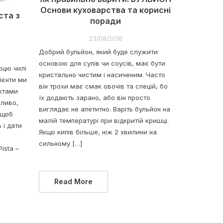
Основи куховарства та корисні
ста з
поради
23/08/2016
Добрий бульйон, який буде служити
основою для супів чи соусів, має бути
ерцю чилі
кристально чистим і насиченим. Часто
дієнти ми
він трохи має смак овочів та спецій, бо
ктами
їх додають зарано, або він просто
жливо,
виглядає не апетитно. Варіть бульйон на
 щоб
малій температурі при відкритій кришці.
 і дати
Якщо кипів більше, ніж 2 хвилини на
сильному […]
ista –
Read More