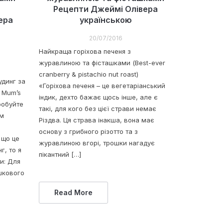
Рецепти Джеймі Олівера
ера
українською
20/07/2016
Найкраща горіхова печеня з
журавлиною та фісташками (Best-ever
cranberry & pistachio nut roast)
динг за
«Горіхова печеня – це вегетаріанський
 Mum’s
індик, дехто бажає щось інше, але є
робуйте
такі, для кого без цієї страви немає
ом
Різдва. Ця страва інакша, вона має
го
основу з грибного різотто та з
 що це
журавлиною вгорі, трошки нагадує
г, то я
пікантний […]
и: Для
шкового
Read More