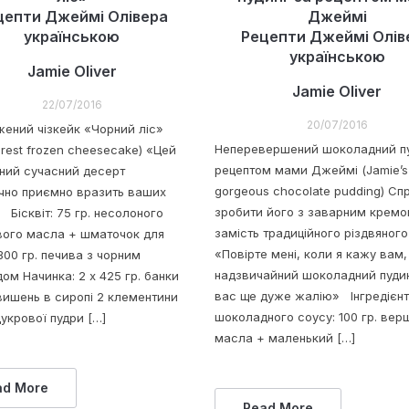
цепти Джеймі Олівера
Джеймі
українською
Рецепти Джеймі Олів
українською
Jamie Oliver
Jamie Oliver
22/07/2016
20/07/2016
ений чізкейк «Чорний ліс»
Неперевершений шоколадний пу
orest frozen cheesecake) «Цей
рецептом мами Джеймі (Jamie’s
ний сучасний десерт
gorgeous chocolate pudding) Сп
чно приємно вразить ваших
зробити його з заварним крем
 Бісквіт: 75 гр. несолоного
замість традиційного різдвяно
ого масла + шматочок для
«Повірте мені, коли я кажу вам,
300 гр. печива з чорним
надзвичайний шоколадний пудин
ом Начинка: 2 х 425 гр. банки
вас ще дуже жалію» Інгредієнт
вишень в сиропі 2 клементини
шоколадного соусу: 100 гр. вер
цукрової пудри […]
масла + маленький […]
ad More
Read More