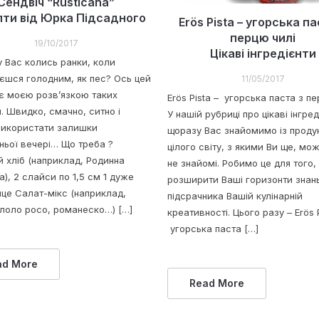
Cендвіч “Rusticana”
ти від Юрка Підсадного
Erös Pista – угорська па
перцю чилі
19/10/2017
Цікаві інгредієнти
у Вас колись ранки, коли
єшся голодним, як пес? Ось цей
11/05/2017
 є моєю розв’язкою таких
Erös Pista – угорська паста з п
. Швидко, смачно, ситно і
У нашій рубриці про цікаві інгре
икористати залишки
щоразу Вас знайомимо із проду
ньої вечері… Що треба ?
цілого світу, з якими Ви ще, мо
й хліб (наприклад, Родинна
не знайомі. Робимо це для того,
), 2 слайси по 1,5 см 1 дуже
розширити Ваші горизонти знань
йце Салат-мікс (наприклад,
підсрачника Вашій кулінарній
 лоло росо, романеско…) […]
креативності. Цього разу – Erös P
угорська паста […]
ad More
Read More