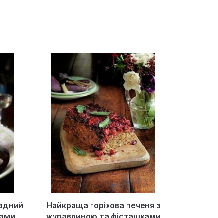
адний
Найкраща горіхова печеня з
мами
журавлиною та фісташками