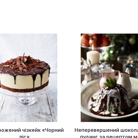
ожений чізкейк «Чорний
Неперевершений шокол
ліс»
пудинг за рецептом 