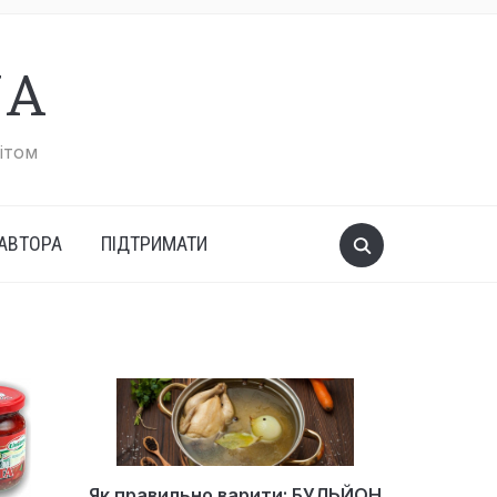
UA
вітом
АВТОРА
ПІДТРИМАТИ
Як правильно варити: БУЛЬЙОН