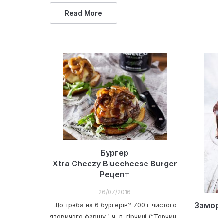
Read More
Бургер
Xtra Cheezy Bluecheese Burger
Рецепт
26/07/2016
Замор
Що треба на 6 бургерів? 700 г чистого
яловичого фаршу 1 ч. л. гірчиці (“Торчин.