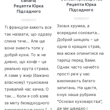
canard)
Рецепти Юрка
Рецепти Юрка
Підсадного
Підсадного
11/08/2017
11/08/2017
Ззовні хрумка, а
Ті французи вміють все
всередині соковита…
так назвати, що одразу
Добрий шніцель – це
слина тече… Але ще
одна із кращих страв,
вони знають толк у
яка може опинитися на
добрій кухні. То ж не
тарілці перед Вами.
дивно, що конфі – це
Однак часто начебто
реально крута страва.
прості речі у нас
А саме у жирі (бажано
викликають багато
власному) тушкована
запитань. На щастя,
тривалий час качка. О
існує наша рубрика
так…. Коли я собі взяв
“Основи куховарства”,
за мету безвідходного
де ми швидко і
використання своїх […]