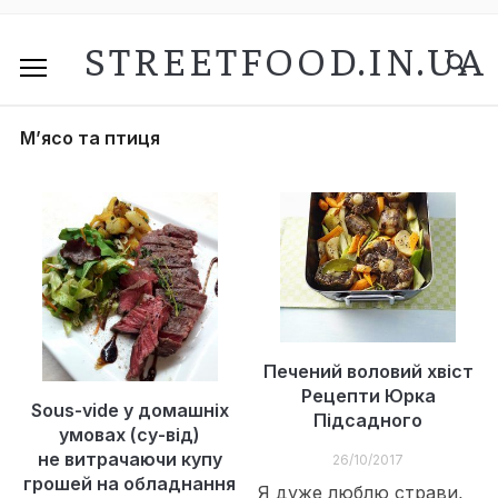
STREETFOOD.IN.UA
М’ясо та птиця
Печений воловий хвіст
Рецепти Юрка
Sous-vide у домашніх
Підсадного
умовах (су-від)
не витрачаючи купу
26/10/2017
грошей на обладнання
Я дуже люблю страви,