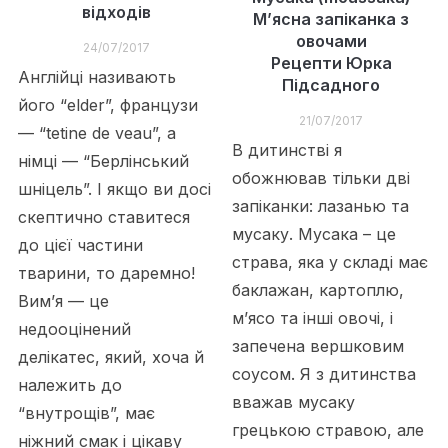
відходів
М’ясна запіканка з
овочами
24/07/2017
Рецепти Юрка
Англійці називають
Підсадного
його “elder”, французи
21/07/2017
— “tetine de veau”, а
В дитинстві я
німці — “Берлінський
обожнював тільки дві
шніцель”. І якщо ви досі
запіканки: лазанью та
скептично ставитеся
мусаку. Мусака – це
до цієї частини
страва, яка у складі має
тварини, то даремно!
баклажан, картоплю,
Вим’я — це
м’ясо та інші овочі, і
недооцінений
запечена вершковим
делікатес, який, хоча й
соусом. Я з дитинства
належить до
вважав мусаку
“внутрощів”, має
грецькою стравою, але
ніжний смак і цікаву