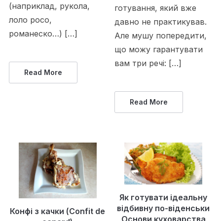
(наприклад, рукола,
готування, який вже
лоло росо,
давно не практикував.
романеско…) […]
Але мушу попередити,
що можу гарантувати
вам три речі: […]
Read More
Read More
Як готувати ідеальну
відбивну по-віденськи
Конфі з качки (Confit de
Основи куховарства