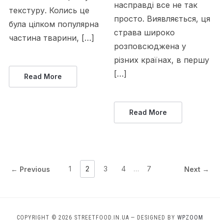
насправді все не так
текстуру. Колись це
просто. Виявляється, ця
була цілком популярна
страва широко
частина тварини, […]
розповсюджена у
різних країнах, в першу
[…]
Read More
Read More
1
2
3
4
…
7
← Previous
Next →
COPYRIGHT © 2026 STREETFOOD.IN.UA
— DESIGNED BY
WPZOOM