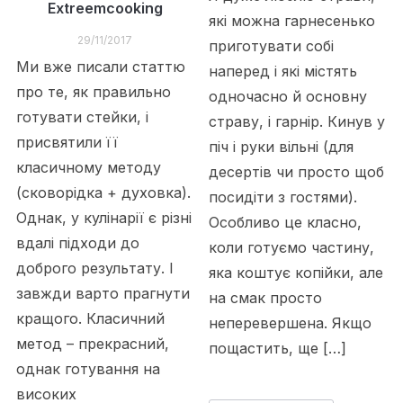
Extreemcooking
які можна гарнесенько
29/11/2017
приготувати собі
Ми вже писали статтю
наперед і які містять
про те, як правильно
одночасно й основну
готувати стейки, і
страву, і гарнір. Кинув у
присвятили її
піч і руки вільні (для
класичному методу
десертів чи просто щоб
(сковорідка + духовка).
посидіти з гостями).
Однак, у кулінарії є різні
Особливо це класно,
вдалі підходи до
коли готуємо частину,
доброго результату. І
яка коштує копійки, але
завжди варто прагнути
на смак просто
кращого. Класичний
неперевершена. Якщо
метод – прекрасний,
пощастить, ще […]
однак готування на
високих