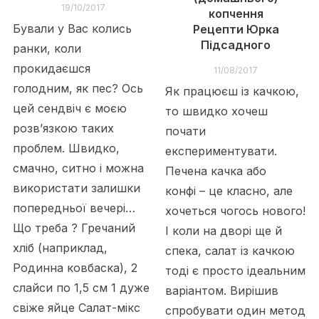
19/10/2017
копчення
Бували у Вас колись
Рецепти Юрка
Підсадного
ранки, коли
прокидаєшся
11/08/2017
голодним, як пес? Ось
Як працюєш із качкою,
цей сендвіч є моєю
то швидко хочеш
розв’язкою таких
почати
проблем. Швидко,
експериментувати.
смачно, ситно і можна
Печена качка або
використати залишки
конфі – це класно, але
попередньої вечері…
хочеться чогось нового!
Що треба ? Гречаний
І коли на дворі ще й
хліб (наприклад,
спека, салат із качкою
Родинна ковбаска), 2
тоді є просто ідеальним
слайси по 1,5 см 1 дуже
варіантом. Вирішив
свіже яйце Салат-мікс
спробувати один метод