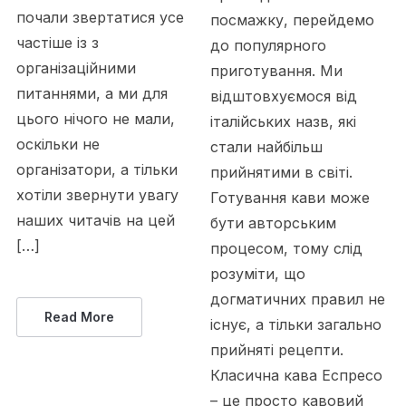
почали звертатися усе
посмажку, перейдемо
частіше із з
до популярного
організаційними
приготування. Ми
питаннями, а ми для
відштовхуємося від
цього нічого не мали,
італійських назв, які
оскільки не
стали найбільш
організатори, а тільки
прийнятими в світі.
хотіли звернути увагу
Готування кави може
наших читачів на цей
бути авторським
[…]
процесом, тому слід
розуміти, що
догматичних правил не
Read More
існує, а тільки загально
прийняті рецепти.
Класична кава Еспресо
– це просто кавовий