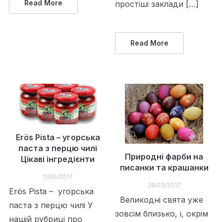
Read More
простіші заклади […]
Read More
Erös Pista – угорська
паста з перцю чилі
Природні фарби на
Цікаві інгредієнти
писанки та крашанки
11/05/2017
28/03/2017
Erös Pista – угорська
Великодні свята уже
паста з перцю чилі У
зовсім близько, і, окрім
нашій рубриці про