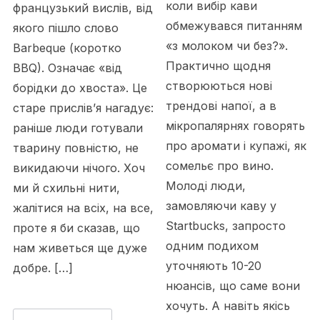
коли вибір кави
французький вислів, від
обмежувався питанням
якого пішло слово
«з молоком чи без?».
Barbeque (коротко
Практично щодня
BBQ). Означає «від
створюються нові
борідки до хвоста». Це
трендові напої, а в
старе прислів’я нагадує:
мікропалярнях говорять
раніше люди готували
про аромати і купажі, як
тварину повністю, не
сомельє про вино.
викидаючи нічого. Хоч
Молоді люди,
ми й схильні нити,
замовляючи каву у
жалітися на всіх, на все,
Startbucks, запросто
проте я би сказав, що
одним подихом
нам живеться ще дуже
уточняють 10-20
добре. […]
нюансів, що саме вони
хочуть. А навіть якісь