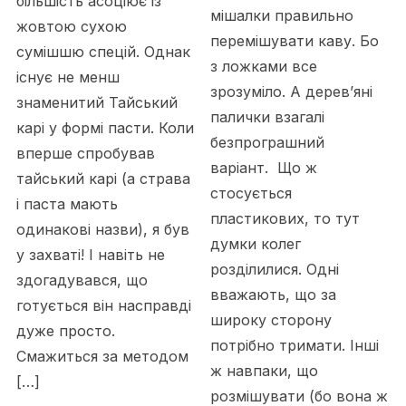
більшість асоціює із
мішалки правильно
жовтою сухою
перемішувати каву. Бо
сумішшю спецій. Однак
з ложками все
існує не менш
зрозуміло. А дерев’яні
знаменитий Тайський
палички взагалі
карі у формі пасти. Коли
безпрограшний
вперше спробував
варіант. Що ж
тайський карі (а страва
стосується
і паста мають
пластикових, то тут
одинакові назви), я був
думки колег
у захваті! І навіть не
розділилися. Одні
здогадувався, що
вважають, що за
готується він насправді
широку сторону
дуже просто.
потрібно тримати. Інші
Смажиться за методом
ж навпаки, що
[…]
розмішувати (бо вона ж