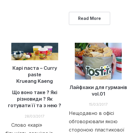
Read More
Карі паста – Curry
paste
Krueang Kaeng
Лайфхаки для гурманів
Що воно таке ? Які
vol.01
різновиди ? Як
15/03/2017
готувати її та з нею ?
Нещодавно в офісі
28/03/2017
обговорювали якою
Слово «карі»
стороною пластикової