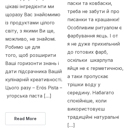
паски та ковбаски,
цікаві інгредієнти ми
треба не забути й про
щоразу Вас знайомимо
писанки та крашанки!
із продуктами цілого
Особливим ритуалом є
світу, з якими Ви ще,
фарбування яєць. І от
можливо, не знайомі.
я не дуже прихильний
Робимо це для
до готових фарб,
того, щоб розширити
оскільки шкарлупа
Ваші горизонти знань і
яйця не є герметичною,
дати підсрачника Вашій
а таки пропускає
кулінарній креативності.
трішки воду у
Цього разу – Erös Pista –
середину. Набагато
угорська паста […]
спокійніше, коли
використовуєш
традиційні натуральні
Read More
[…]