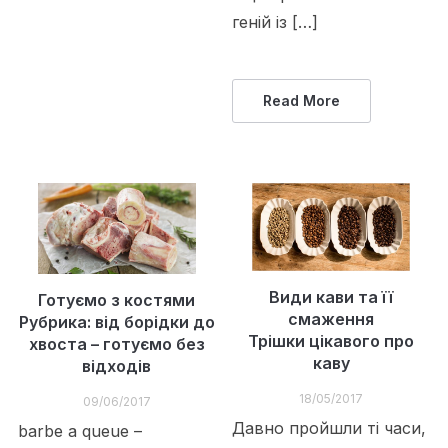
геній із […]
Read More
Види кави та її
Готуємо з костями
смаження
Рубрика: від борідки до
Трішки цікавого про
хвоста – готуємо без
каву
відходів
18/05/2017
09/06/2017
Давно пройшли ті часи,
barbe a queue –