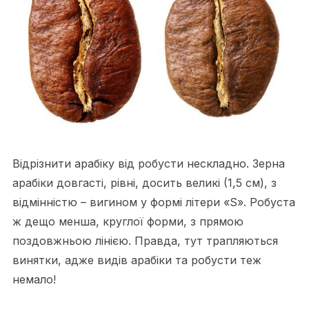
Відрізнити арабіку від робусти нескладно. Зерна
арабіки довгасті, рівні, досить великі (1,5 см), з
відмінністю – вигином у формі літери «S». Робуста
ж дещо менша, круглої форми, з прямою
поздовжньою лінією. Правда, тут трапляються
винятки, адже видів арабіки та робусти теж
немало!