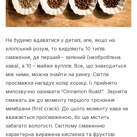
Не будемо вдаватися у деталі, але, якщо на
хлопський розум, то виділяють 10 типів
смаження, де перший – зелений (необроблена
кава), а 10 – майже вугілля. Все, що знаходиться
між ними, можна знайти на ринку. Світла
просмажка нагадує колір кориці. Її прийнято
милозвучно називати “Cinnamon Roast”. Зернята
смажать аж до моменту першого тріскання
мембрани (first crack). До цього моменту кава не
вважається просмаженою, бо ще містить
забагато вологості. Світлому смаженню
характерна виражена кислинка та фруктові