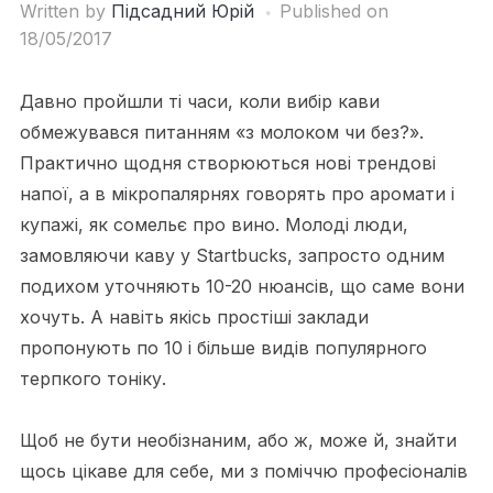
Written by
Підсадний Юрій
Published on
18/05/2017
Давно пройшли ті часи, коли вибір кави
обмежувався питанням «з молоком чи без?».
Практично щодня створюються нові трендові
напої, а в мікропалярнях говорять про аромати і
купажі, як сомельє про вино. Молоді люди,
замовляючи каву у Startbucks, запросто одним
подихом уточняють 10-20 нюансів, що саме вони
хочуть. А навіть якісь простіші заклади
пропонують по 10 і більше видів популярного
терпкого тоніку.
Щоб не бути необізнаним, або ж, може й, знайти
щось цікаве для себе, ми з поміччю професіоналів