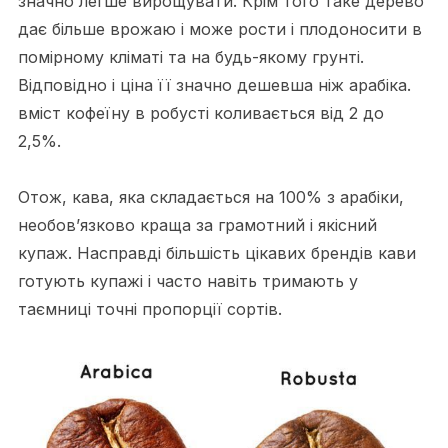
значно легше вирощувати. Крім того таке дерево
дає більше врожаю і може рости і плодоносити в
помірному кліматі та на будь-якому грунті.
Відповідно і ціна її значно дешевша ніж арабіка.
вміст кофеїну в робусті коливається від 2 до
2,5%.
Отож, кава, яка складається на 100% з арабіки,
необов’язково краща за грамотний і якісний
купаж. Насправді більшість цікавих брендів кави
готують купажі і часто навіть тримають у
таємниці точні пропорції сортів.