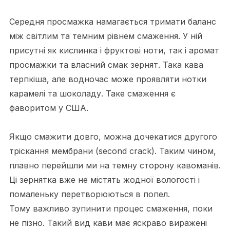
Середня просмажка намагається тримати баланс
між світлим та темним рівнем смаження. У ній
присутні як кислинка і фруктові ноти, так і аромат
просмажки та власний смак зернят. Така кава
терпкіша, але водночас може проявляти нотки
карамелі та шоколаду. Таке смаження є
фаворитом у США.
Якщо смажити довго, можна дочекатися другого
тріскання мембрани (second crack). Таким чином,
плавно перейшли ми на темну сторону кавоманів.
Ці зернятка вже не містять жодної вологості і
помаленьку перетворюються в попел.
Тому важливо зупинити процес смаження, поки
не пізно. Такий вид кави має яскраво виражені