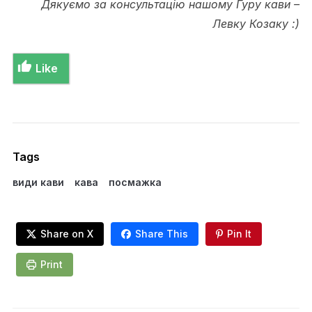
Дякуємо за консультацію нашому Гуру кави –
Левку Козаку :)
Like
Tags
види кави
кава
посмажка
Share on X
Share This
Pin It
Print