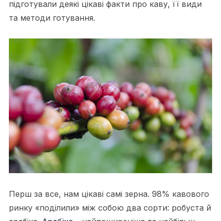
підготували деякі цікаві факти про каву, її види
та методи готування.
Перш за все, нам цікаві самі зерна. 98% кавового
ринку «поділили» між собою два сорти: робуста й