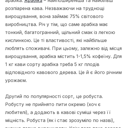
арабіка.
Арабіка
– найпоширеніша та найбільш
розпіарена кава. Незважаючи на труднощі
вирощування, вона займає 75% світового
виробництва. Річ у тім, що саме арабіка має
тонкий, багатогранний, щільний смак із легкою
кислинкою. Це ті властивості, які найбільше
люблять споживачі. При цьому, залежно від місця
вирощування, арабіка містить 1-1,5% кофеїну. Для
1 кг кави сорту арабіка треба 5 кг плодів
відповідного кавового дерева. Це й є його річним
урожаєм.
Другий по популярності сорт, це робуста.
Робусту не прийнято пити окремо (хоч є
любителі), а додають в кавові суміші через її
міцність. Робуста (як і стає зрозуміло по назві),