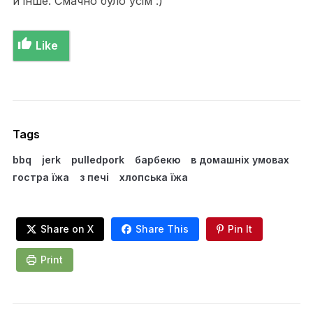
й інше. Смачно було усім :)
Like
Tags
bbq
jerk
pulledpork
барбекю
в домашніх умовах
гостра їжа
з печі
хлопська їжа
Share on X
Share This
Pin It
Print