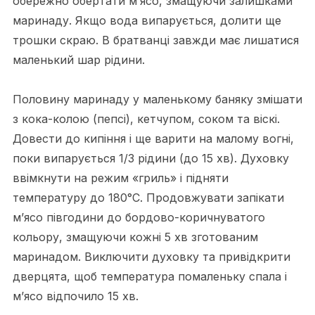
обережно обертати м’ясо, змащуючи залишками
маринаду. Якщо вода випарується, долити ще
трошки скраю. В братванці завжди має лишатися
маленький шар рідини.
Половину маринаду у маленькому баняку змішати
з кока-колою (пепсі), кетчупом, соком та віскі.
Довести до кипіння і ще варити на малому вогні,
поки випарується 1/3 рідини (до 15 хв). Духовку
ввімкнути на режим «гриль» і підняти
температуру до 180°C. Продовжувати запікати
м’ясо півгодини до бордово-коричнуватого
кольору, змащуючи кожні 5 хв зготованим
маринадом. Виключити духовку та привідкрити
дверцята, щоб температура помаленьку спала і
м’ясо відпочило 15 хв.