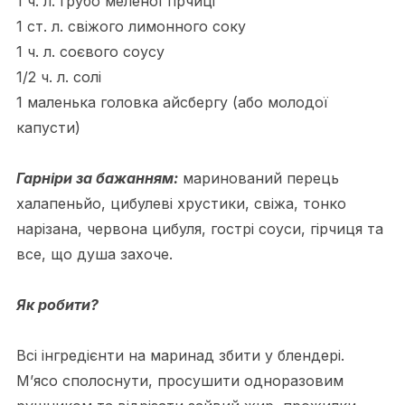
1 ч. л. грубо меленої гірчиці
1 ст. л. свіжого лимонного соку
1 ч. л. соєвого соусу
1/2 ч. л. солі
1 маленька головка айсбергу (або молодої
капусти)
Гарніри за бажанням:
маринований перець
халапеньйо, цибулеві хрустики, свіжа, тонко
нарізана, червона цибуля, гострі соуси, гірчиця та
все, що душа захоче.
Як робити?
Всі інгредієнти на маринад збити у блендері.
М’ясо сполоснути, просушити одноразовим