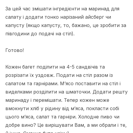
За цей час змішати інгредієнти на маринад для
салату і додати тонко нарізаний айсберг чи
капусту (якщо капусту, то, бажано, це зробити за
півгодини до подачі на стіл).
Готово!
Кожен багет поділити на 4-5 сандвічів та
розрізати їх уздовж. Подати на стіл разом із
салатом та гарнірами. М’ясо поставити на стіл і
виделками розділити на шматочки. Додати решту
маринаду і перемішати. Тепер кожен може
вмокнути хліб у рідину від м’яса, покласти собі
цього м’яса, салат та гарніри. Холодне пиво чи
добре вино? Це вирішувати Вам, а ми обрали і те,