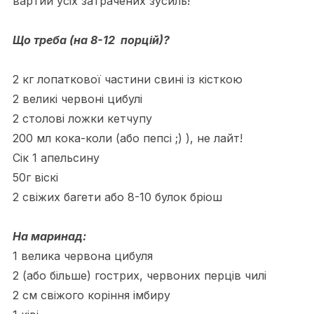
вартий усіх затрачених зусиль!
Що треба (на 8-12 порцій)?
2 кг лопаткової частини свині із кісткою
2 великі червоні цибулі
2 столові ложки кетчупу
200 мл кока-коли (або пепсі ;) ), не лайт!
Сік 1 апельсину
50г віскі
2 свіжих багети або 8-10 булок бріош
На маринад:
1 велика червона цибуля
2 (або більше) гострих, червоних перців чилі
2 см свіжого коріння імбиру