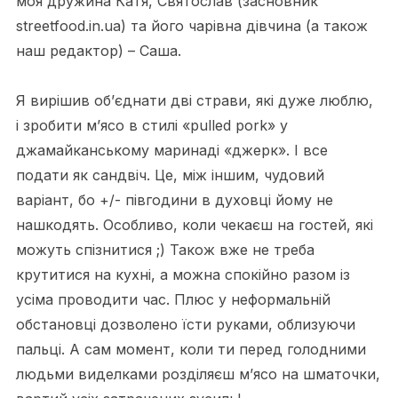
моя дружина Катя, Святослав (засновник
streetfood.in.ua) та його чарівна дівчина (а також
наш редактор) – Саша.
Я вирішив об’єднати дві страви, які дуже люблю,
і зробити м’ясо в стилі «pulled pork» у
джамайканському маринаді «джерк». І все
подати як сандвіч. Це, між іншим, чудовий
варіант, бо +/- півгодини в духовці йому не
нашкодять. Особливо, коли чекаєш на гостей, які
можуть спізнитися ;) Також вже не треба
крутитися на кухні, а можна спокійно разом із
усіма проводити час. Плюс у неформальній
обстановці дозволено їсти руками, облизуючи
пальці. А сам момент, коли ти перед голодними
людьми виделками розділяєш м’ясо на шматочки,