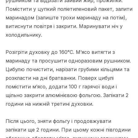
рушником та відрізати зайвий жир, прожилки.
Помістити у цупкий поліетиленовий пакет, залити
маринадом (залиште трохи маринаду на потім),
витиснути повітря і закрити. Маринувати ніч у
холодильнику.
Розігріти духовку до 160°C. М’ясо витягти з
маринаду та просушити одноразовим рушником.
Цибулю почистити, нарізати грубими кільцями та
розкласти на дні братванки. Поверх цибулі
помістити м’ясо, додати 100 г гарячої води і
щільно закрити алюмінієвою фольгою. Запікати 2
години на нижній третині духовки.
Після цього, зняти фольгу і продовжувати
запікати ще 2 години. При цьому кожні півгодини