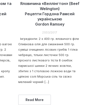
ном та
Яловичина «Веллінгтон» (Beef
Welington)
сей
Рецепти Гордона Рамсей
українською
Gordon Ramsey
21/03/2017
Інгредієнти: 2 x 400 гр. яловичого філе
ою вагою
Оливкова олія для смаження 500 гр.
гр. 2
суміші очищених лісових грибів 1 гілка
ілочками
чебрецю, тільки листочки 500 гр.
персів,
прісного листкового тіста 8 скибок
,
пармської шинки 2 яєчних жовтки,
 кропу
збитих з 1 столовою ложкою води та
мл.
щіпкою солі Морська сіль та свіжо
мелений чорний […]
Read More