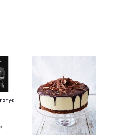
 готує
а