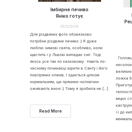
Імбирне печиво
Яніко готує
Ре
05/12/2016
Для різдвяних фото обовязково
потрібне різдвяне печиво ;) Я дуже
люблю зимові свята, особливо, коли
щастить і у Львові випадає сніг. Тоді
Голландс
якось усе так по казковому. Навіть по-
несолон
чесному починаєш вірити в Санту і його
великих
повітряних оленів. І здається цілком
ложка б
нормальним, що пряники-чоловічки
Приготув
оживають вночі ;) Тому я зробила не […]
теплості
міцно ст
каструл
Read More
її до ки
мінімаль