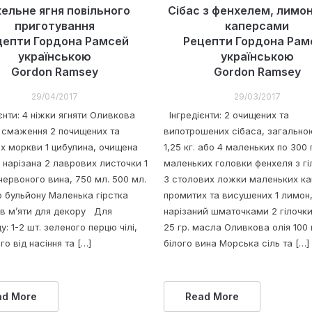
ельне ягня повільного
Сібас з фенхелем, лимо
приготування
каперсами
цепти Гордона Рамсей
Рецепти Гордона Рам
українською
українською
Gordon Ramsey
Gordon Ramsey
29/04/2017
29/03/2017
єнти: 4 ніжки ягняти Оливкова
Інгредієнти: 2 очищених та
я смаження 2 почищених та
випотрошених сібаса, загальн
их моркви 1 цибулина, очищена
1,25 кг. або 4 маленьких по 300 
 нарізана 2 лаврових листочки 1
маленьких головки фенхеля з г
червоного вина, 750 мл. 500 мл.
3 столових ложки маленьких ка
о бульйону Маленька гірстка
промитих та висушених 1 лимон
ів м’яти для декору Для
нарізаний шматочками 2 гілочки
: 1-2 шт. зеленого перцю чілі,
25 гр. масла Оливкова олія 100 
о від насіння та […]
білого вина Морська сіль та […]
ad More
Read More