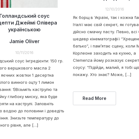
12/10/2016
Голландський соус
Як борщ в Україні, так і кожна fa
цепти Джеймі Олівера
Італії має свій секрет, як готув
українською
дійсно смачну пасту. Певно, всі
шедевр кінематографії “Хрещен
Jamie Oliver
батько”, і пам’ятає сцену, коли
10/11/2016
Корлеоне заходить на кухню, а
Clemenza йому розказує секрет
ький соус Інгредієнти: 150 гр.
соусу: “Підійди, малий, я тобі щ
ого вершкового масла 2
покажу. Хто знає? Може, […]
 яєчних жовтки 1 десертна
ілого винного оцту 1 лимон
ання: 1)Візьміть каструлю та
йку глибоку миску, яка буде
Read More
ояти на каструлі. Заповніть
ю водою до половини і доведіть
піння. Знизьте температуру до
ного рівня, але […]