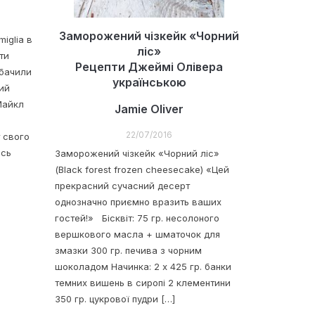
Заморожений чізкейк «Чорний
miglia в
ліс»
ати
Рецепти Джеймі Олівера
 бачили
українською
ий
 Майкл
Jamie Oliver
22/07/2016
 свого
ось
Заморожений чізкейк «Чорний ліс»
(Black forest frozen cheesecake) «Цей
прекрасний сучасний десерт
однозначно приємно вразить ваших
гостей!» Бісквіт: 75 гр. несолоного
вершкового масла + шматочок для
змазки 300 гр. печива з чорним
шоколадом Начинка: 2 х 425 гр. банки
темних вишень в сиропі 2 клементини
350 гр. цукрової пудри […]