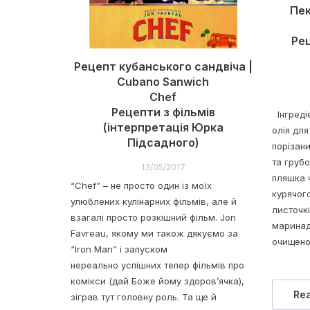
Пек
Ре
Рецепт кубанського сандвіча |
Cubano Sanwich
Chef
Рецепти з фільмів
Інгреді
(інтерпретація Юрка
олія дл
Підсадного)
порізан
та грубо
13/05/2017
пляшка 
“Chef” – не просто один із моїх
курячог
улюблених кулінарних фільмів, але й
листочк
взагалі просто розкішний фільм. Jon
маринаду
Favreau, якому ми також дякуємо за
очищеног
“Iron Man” і запуском
нереально успішних тепер фільмів про
комікси (дай Боже йому здоров’ячка),
Re
зіграв тут головну роль. Та ще й