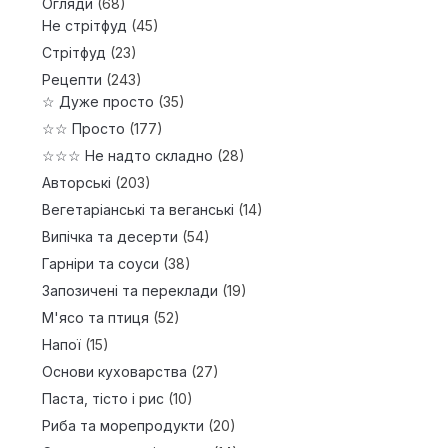
Огляди
(68)
Не стрітфуд
(45)
Стрітфуд
(23)
Рецепти
(243)
☆ Дуже просто
(35)
☆☆ Просто
(177)
☆☆☆ Не надто складно
(28)
Авторські
(203)
Вегетаріанські та веганські
(14)
Випічка та десерти
(54)
Гарніри та соуси
(38)
Запозичені та переклади
(19)
М'ясо та птиця
(52)
Напої
(15)
Основи куховарства
(27)
Паста, тісто і рис
(10)
Риба та морепродукти
(20)