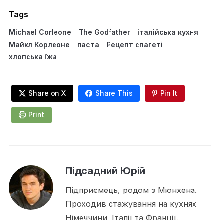
Tags
Michael Corleone
The Godfather
італійська кухня
Майкл Корлеоне
паста
Рецепт спагеті
хлопська їжа
Share on X
Share This
Pin It
Print
Підсадний Юрій
Підприємець, родом з Мюнхена.
Проходив стажування на кухнях
Німеччини, Італії та Франції.