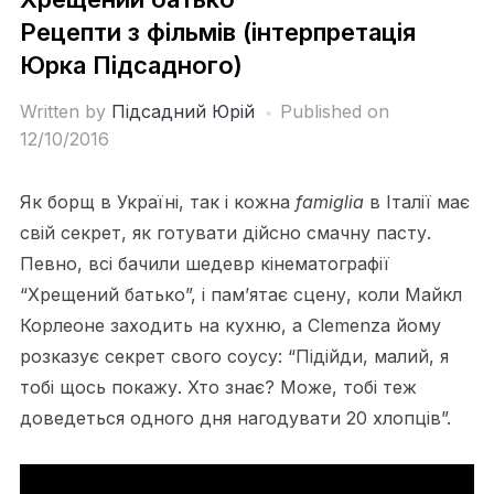
Рецепти з фільмів (інтерпретація
Юрка Підсадного)
Written by
Підсадний Юрій
Published on
12/10/2016
Як борщ в Україні, так і кожна
famiglia
в Італії має
свій секрет, як готувати дійсно смачну пасту.
Певно, всі бачили шедевр кінематографії
“Хрещений батько”, і пам’ятає сцену, коли Майкл
Корлеоне заходить на кухню, а Clemenza йому
розказує секрет свого соусу: “Підійди, малий, я
тобі щось покажу. Хто знає? Може, тобі теж
доведеться одного дня нагодувати 20 хлопців”.