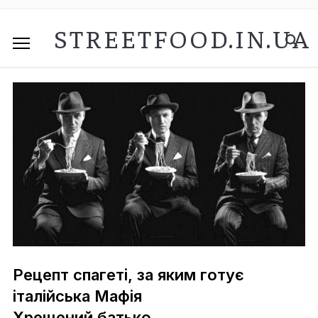
STREETFOOD.IN.UA
Рецепт спагеті, за яким готує
італійська Мафія
Хрещений батько