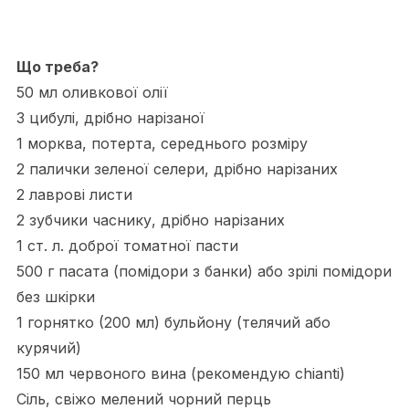
Що треба?
50 мл оливкової олії
3 цибулі, дрібно нарізаної
1 морква, потерта, середнього розміру
2 палички зеленої селери, дрібно нарізаних
2 лаврові листи
2 зубчики часнику, дрібно нарізаних
1 ст. л. доброї томатної пасти
500 г пасата (помідори з банки) або зрілі помідори
без шкірки
1 горнятко (200 мл) бульйону (телячий або
курячий)
150 мл червоного вина (рекомендую chianti)
Сіль, свіжо мелений чорний перць