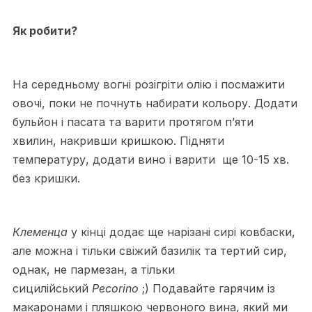
Як робити?
На середньому вогні розігріти олію і посмажити
овочі, поки не почнуть набирати кольору. Додати
бульйон і пасата та варити протягом п’яти
хвилин, накривши кришкою. Підняти
температуру, додати вино і варити ще 10-15 хв.
без кришки.
Клеменца
у кінці додає ще нарізані сирі ковбаски,
але можна і тільки свіжий базилік та тертий сир,
однак, не пармезан, а тільки
сицилійський
Pecorino
;) Подавайте гарячим із
макаронами і пляшкою червоного вина, який ми