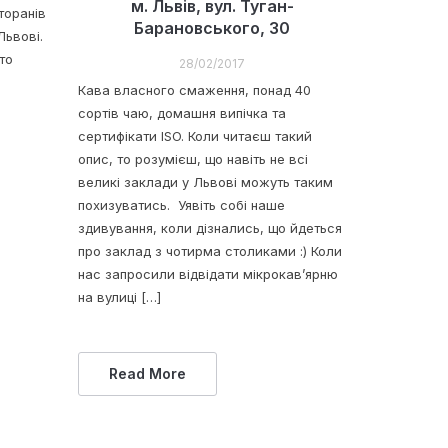
м. Львів, вул. Туган-
торанів
Барановського, 30
Львові.
то
28/02/2017
Кава власного смаження, понад 40
сортів чаю, домашня випічка та
сертифікати ISO. Коли читаєш такий
опис, то розумієш, що навіть не всі
великі заклади у Львові можуть таким
похизуватись. Уявіть собі наше
здивування, коли дізнались, що йдеться
про заклад з чотирма столиками :) Коли
нас запросили відвідати мікрокав’ярню
на вулиці […]
Read More