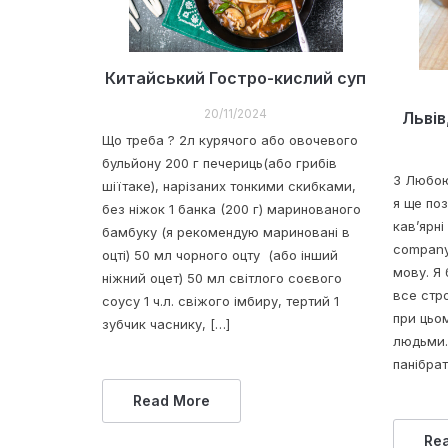
Китайський Гостро-кислий суп
20/11/2024
Львів
Що треба ? 2л курячого або овочевого
бульйону 200 г печериць(або грибів
З Любою
шіїтаке), нарізаних тонкими скибками,
я ще по
без ніжок 1 банка (200 г) маринованого
кав’ярні
бамбуку (я рекомендую мариновані в
company
оцті) 50 мл чорного оцту (або інший
мову. Я 
ніжний оцет) 50 мл світлого соєвого
все стро
соусу 1 ч.л. свіжого імбиру, тертий 1
при цьо
зубчик часнику, […]
людьми.
панібрат
Read More
Re