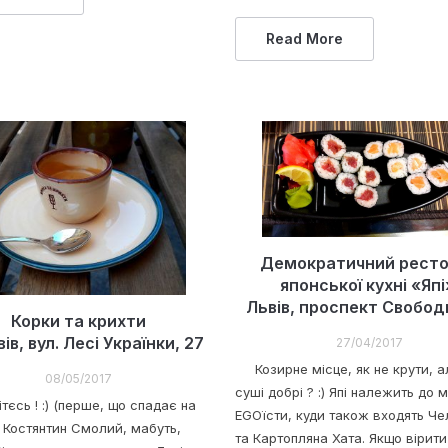
Read More
Демократичний рест
японської кухні «Яп
Львів, проспект Свобод
Корки та крихти
вів, вул. Лесі Українки, 27
27/04/2017
Козирне місце, як не крути, ал
08/05/2017
суші добрі ? :) Япі належить до 
тєсь ! :) (перше, що спадає на
EGOїсти, куди також входять Че
 Костянтин Смолий, мабуть,
та Картопляна Хата. Якщо вірити