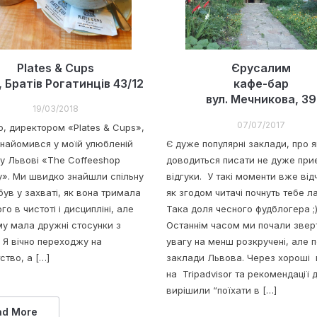
Plates & Cups
Єрусалим
, Братів Рогатинців 43/12
кафе-бар
вул. Мечникова, 39
19/03/2018
07/07/2017
, директором «Plates & Cups»,
знайомився у моїй улюбленій
Є дуже популярні заклади, про я
 у Львові «The Сoffeeshop
доводиться писати не дуже при
». Ми швидко знайшли спільну
відгуки. У такі моменти вже ві
був у захваті, як вона тримала
як згодом читачі почнуть тебе 
го в чистоті і дисципліні, але
Така доля чесного фудблогера ;
му мала дружні стосунки з
Останнім часом ми почали звер
 Я вічно переходжу на
увагу на менш розкручені, але п
ство, а […]
заклади Львова. Через хороші 
на Tripadvisor та рекомендації 
вирішили “поїхати в […]
ad More