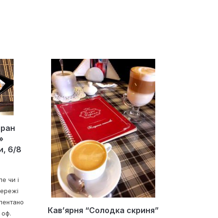
оран
і»
и, 6/8
е чи і
мережі
лентано
Кав’ярня “Солодка скриня”
 оф.