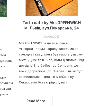
Tarta cafe by Mrs.GREENWICH
м. Львів, вул.Пекарська, 24
09/06/2017
Mrs.GREENWICH – це то місце в
Ужгороді, де ми щоразу заходимо на
кі
солодке і каву, коли буваємо в у цьому
ємні
місті. Дуже потішило, коли дізнались від
дчуваєш,
друзів із The Coffeshop Company, що
лаяти…
вони добралися і до Львова. Тільки тут
)
називаються “Tarta”. Я в районі вул.
тати
Пекарської буваю рідко і, на […]
опулярні
відгуки
друзів
Read More