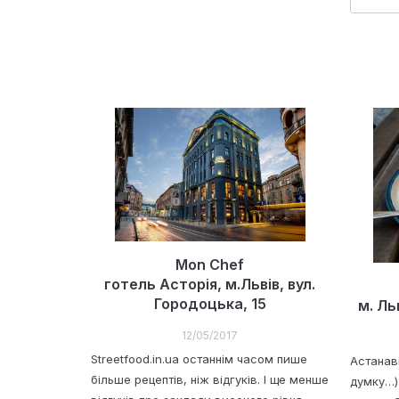
Mon Chef
готель Асторія, м.Львів, вул.
Городоцька, 15
м. Ль
12/05/2017
Streetfood.in.ua останнім часом пише
Астанаві
більше рецептів, ніж відгуків. І ще менше
думку…)