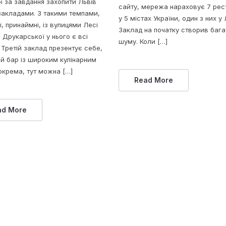
і за завдання захопити Львів
сайту, мережа нараховує 7 рес
закладами. З такими темпами,
у 5 містах України, один з них у 
ї, принаймні, із вулицями Лесі
Заклад на початку створив бага
і Друкарської у нього є всі
шуму. Коли […]
 Третій заклад презентує себе,
ий бар із широким кулінарним
окрема, тут можна […]
Read More
ad More