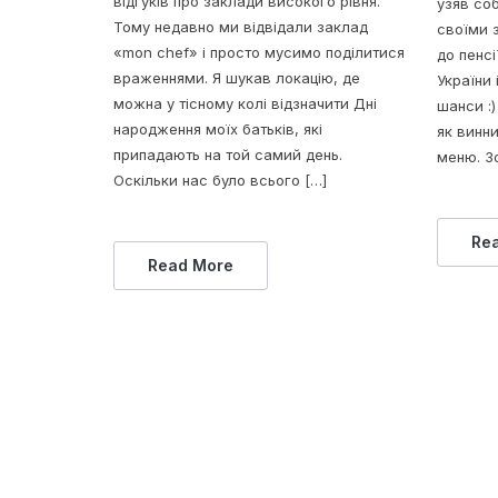
відгуків про заклади високого рівня.
узяв соб
Тому недавно ми відвідали заклад
своїми 
«mon chef» і просто мусимо поділитися
до пенсі
враженнями. Я шукав локацію, де
України 
можна у тісному колі відзначити Дні
шанси :)
народження моїх батьків, які
як винн
припадають на той самий день.
меню. З
Оскільки нас було всього […]
Re
Read More