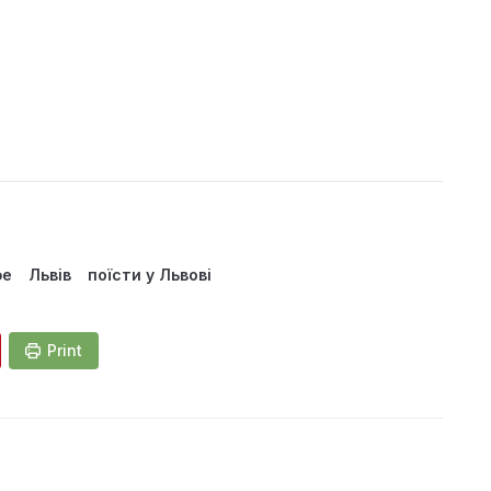
фе
Львів
поїсти у Львові
Print