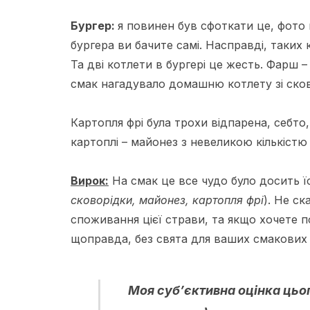
Бургер:
я повинен був сфоткати це, фото 
бургера ви бачите самі. Насправді, таких к
Та дві котлети в бургері це жесть. Фарш – 
смак нагадувало домашню котлету зі сково
Картопля фрі була трохи відпарена, себто
картоплі – майонез з невеликою кількістю г
Вирок:
На смак це все чудо було досить ї
сковорідки, майонез, картопля фрі
). Не с
споживання цієї страви, та якщо хочете п
щоправда, без свята для ваших смакових 
Моя суб’єктивна оцінка цьо