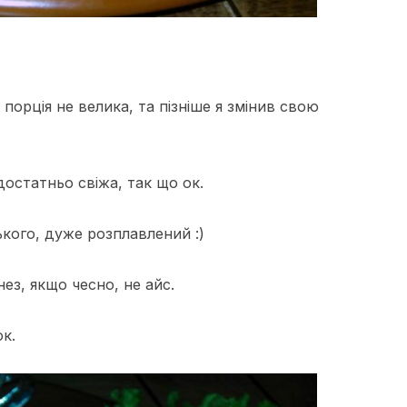
орція не велика, та пізніше я змінив свою
 достатньо свіжа, так що ок.
кого, дуже розплавлений :)
ез, якщо чесно, не айс.
ок.