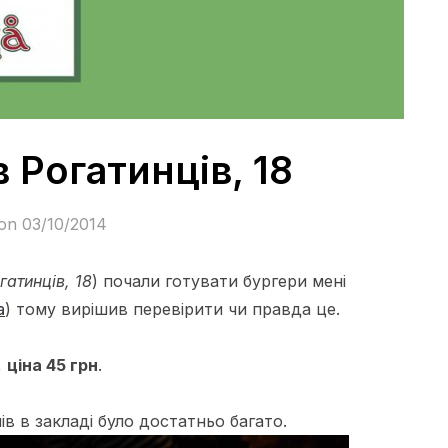
в Рогатинців, 18
 on
03/10/2014
гатинців, 18
) почали готувати бургери мені
a
) тому вирішив перевірити чи правда це.
,
ціна 45 грн
.
ів в закладі було достатньо багато.