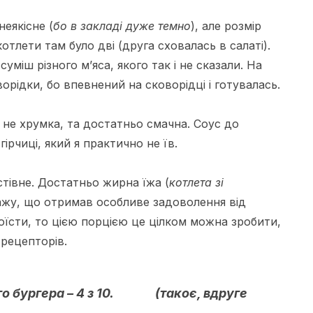
неякісне (
бо в закладі дуже темно
), але розмір
отлети там було дві (друга сховалась в салаті).
суміш різного м’яса, якого так і не сказали. На
рідки, бо впевнений на сковорідці і готувалась.
, не хрумка, та достатньо смачна. Соус до
ірчиці, який я практично не їв.
стівне. Достатньо жирна їжа (
котлета зі
кажу, що отримав особливе задоволення від
оїсти, то цією порцією це цілком можна зробити,
рецепторів.
го бургера – 4 з 10. (такоє, вдруге