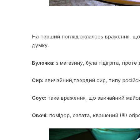
На перший погляд склалось враження, що п
думку.
Булочка:
з
магазину, була підігріта, проте
Сир:
звичайний,твердий сир, типу російсь
Соус:
таке враження, що звичайний майон
Овочі:
помідор, салата, квашений (!!!) огір