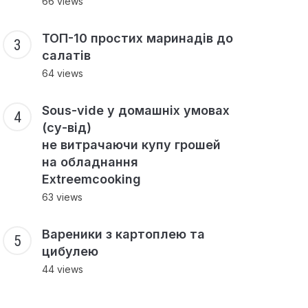
66 views
ТОП-10 простих маринадів до
салатів
64 views
Sous-vide у домашніх умовах
(су-від)
не витрачаючи купу грошей
на обладнання
Extreemcooking
63 views
Вареники з картоплею та
цибулею
44 views