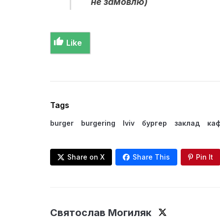
не замовлю)
Like
Tags
burger
burgering
lviv
бургер
заклад
ка
Share on X
Share This
Pin It
Святослав Могиляк