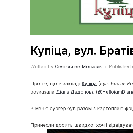
Купіца, вул. Браті
Written by
Святослав Могиляк
Published
Про те, що в закладі
Купіца
(
вул. Братів Ро
розказала
Діана Дадонова
(
@
HelloiamDian
В меню бургер був разом з картоплею фрі
Принесли досить швидко, хоч і відвідувач