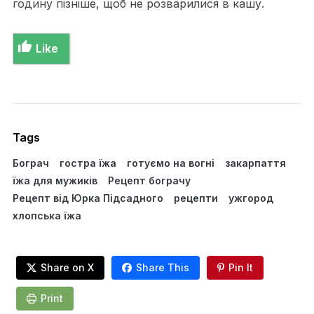
годину пізніше, щоб не розварилися в кашу.
Like
Tags
Бограч
гостра їжа
готуємо на вогні
закарпаття
їжа для мужиків
Рецепт бограчу
Рецепт від Юрка Підсадного
рецепти
ужгород
хлопська їжа
Share on X
Share This
Pin It
Print