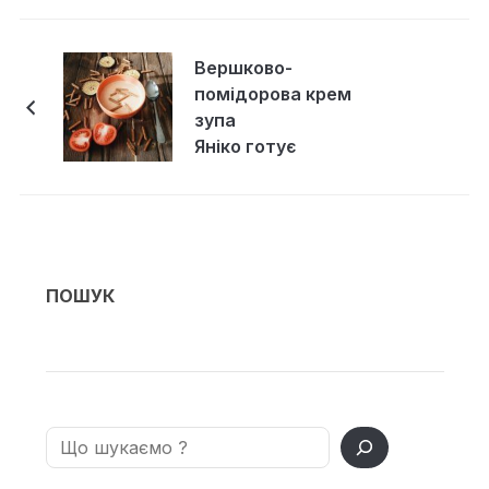
Вершково-
помідорова крем
зупа
Яніко готує
ПОШУК
Search