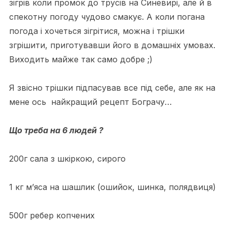
зігрів коли промок до трусів на Синевирі, але й в
спекотну погоду чудово смакує. А коли погана
погода і хочеться зігрітися, можна і трішки
згрішити, приготувавши його в домашніх умовах.
Виходить майже так само добре ;)
Я звісно трішки підпасував все під себе, але як на
мене ось найкращий рецепт Бограчу…
Що треба на 6 людей ?
200г сала з шкіркою, сирого
1 кг м’яса на шашлик (ошийок, шинка, полядвиця)
500г ребер копчених