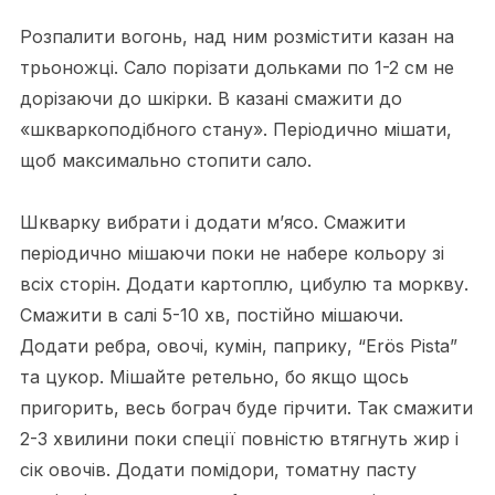
Розпалити вогонь, над ним розмістити казан на
трьоножці. Сало порізати дольками по 1-2 см не
дорізаючи до шкірки. В казані смажити до
«шкваркоподібного стану». Періодично мішати,
щоб максимально стопити сало.
Шкварку вибрати і додати м’ясо. Смажити
періодично мішаючи поки не набере кольору зі
всіх сторін. Додати картоплю, цибулю та моркву.
Смажити в салі 5-10 хв, постійно мішаючи.
Додати ребра, овочі, кумін, паприку, “Erös Pista”
та цукор. Мішайте ретельно, бо якщо щось
пригорить, весь бограч буде гірчити. Так смажити
2-3 хвилини поки спеції повністю втягнуть жир і
сік овочів. Додати помідори, томатну пасту