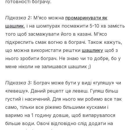
готовності бограчу.
Підказка 2:
М’ясо можна
промаринувати як
шашлик
, і на шомпурах посмажити 5-10 хв замість
того щоб засмажувати його в казані. М’ясо
підкреслить смак вогню в бограчі. Також кажуть,
що можна використати рештки
шашлику
щоб з
нього зробити бограч. Не знаю чи то добре, бо у
мене ніколи не залишався шашлик ;)
Підказка 3:
Бограч може бути у виді «гуляшу» чи
«левешу». Даний рецепт це левеш. Гуляш більш
густий і насичений. Для нього ми робимо все так
само, тільки все ріжемо більшими кусками і
варимо на 1 годину довше, щоб випарувалося
більше води. Овочі відповідно слід додати на