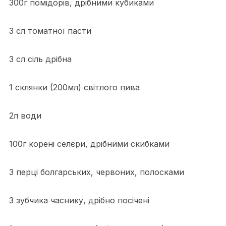
300г помідорів, дрібними кубиками
3 сл томатної пасти
3 сл сіль дрібна
1 склянки (200мл) світлого пива
2л води
100г корені селєри, дрібними скибками
3 перці болгарських, червоних, полосками
3 зубчика часнику, дрібно посічені