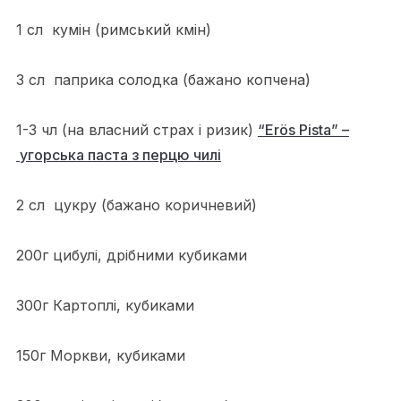
1 сл кумін (римський кмін)
3 сл паприка солодка (бажано копчена)
1-3 чл (на власний страх і ризик)
“Erös Pista” –
угорська паста з перцю чилі
2 сл цукру (бажано коричневий)
200г цибулі, дрібними кубиками
300г Картоплі, кубиками
150г Моркви, кубиками