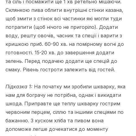
та сіль і посмажити ще 1 хв ретельно мішаючи.
Склянкою пива облити внутрішні стінки казана,
щоб змити з стінок всі частинки які могли туди
потрапити (щоб нічого не пригоріло). Додати
воду, решту овочів, часник та спеції і варити з
кришкою приб. 60-90 хв. на помірному вогні до
готовності. 15-20 хв. до завершення додати
зелень. Перед подачею додати ще спецій до
смаку. Рівень гостроти залежить від гостей.
Підказка 1:
На початку ми зробили шкварку, яка
нам для бограчу не потрібна, однак і викидати
шкода. Приправте ще теплу шкварку гострим
червоним перцем, сіллю та іншими спеціями по
бажанню. З куском хліба та пивом вона
допоможе легше дочекатися до моменту