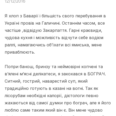
12/12/2016
Я хлоп з Баварії і більшість свого перебування в
Україні провів на Галичині. Останнім часом, все
частіше ,відвідую Закарпаття. Гарні краєвиди,
чудова кухня і можливість відчути себе водієм
раллі, намагаючись об’їхати всі ямиська, мене
приваблюють.
Попри банош, бринзу та неймовірні копчені та
в’ялені м’ясні делікатеси, я закохався в БОГРАЧ.
Ситний, гострий, наварестий суп, який
традиційно готують в казані на вогні. Так як
лісорубам необхідні калорії, дієтологи певно
жахаються від самої думки про бограч, але я його
люблю саме таким який він є. Він мене чудово