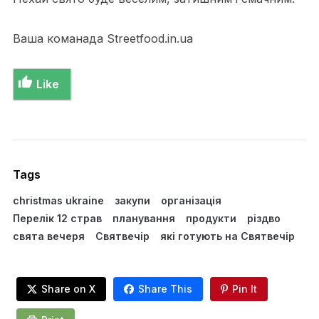
Ваша команада Streetfood.in.ua
Like
Tags
christmas ukraine
закупи
організація
Перелік 12 страв
планування
продукти
різдво
свята вечеря
Святвечір
які готують на Святвечір
Share on X
Share This
Pin It