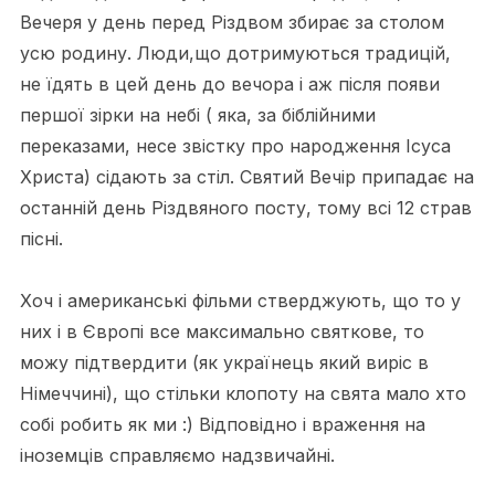
Вечеря у день перед Різдвом збирає за столом
усю родину. Люди,що дотримуються традицій,
не їдять в цей день до вечора і аж після появи
першої зірки на небі ( яка, за біблійними
переказами, несе звістку про народження Ісуса
Христа) сідають за стіл. Святий Вечір припадає на
останній день Різдвяного посту, тому всі 12 страв
пісні.
Хоч і американські фільми стверджують, що то у
них і в Європі все максимально святкове, то
можу підтвердити (як українець який виріс в
Німеччині), що стільки клопоту на свята мало хто
собі робить як ми :) Відповідно і враження на
іноземців справляємо надзвичайні.