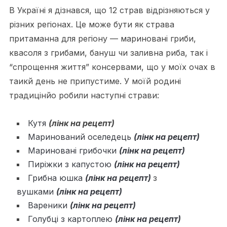
В Україні я дізнався, що 12 страв відрізняються у
різних регіонах. Це може бути як страва
притаманна для регіону — мариновані гриби,
квасоля з грибами, бануш чи заливна риба, так і
“спрощення життя” консервами, що у моїх очах в
таикй день не припустиме. У моїй родині
традицінйо робили наступні страви:
Кутя
(лінк на рецепт)
Маринований оселедець
(лінк на рецепт)
Мариновані грибочки
(лінк на рецепт)
Пиріжки з капустою
(лінк на рецепт)
Грибна юшка
(лінк на рецепт)
з
вушками
(лінк на рецепт)
Вареники
(лінк на рецепт)
Голубці з картоплею
(лінк на рецепт)