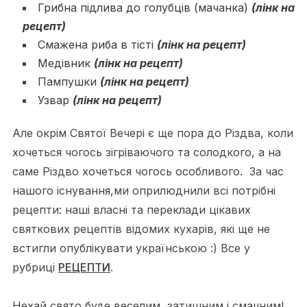
Грибна підлива до голубців (мачанка)
(лінк на
рецепт)
Смажена риба в тісті
(лінк на рецепт)
Медівник
(лінк на рецепт)
Пампушки
(лінк на рецепт)
Узвар
(лінк на рецепт)
Але окрім Святої Вечері є ще пора до Різдва, коли
хочеться чогось зігріваючого та солодкого, а на
саме Різдво хочеться чогось особливого. За час
нашого існування,ми оприлюднили всі потрібні
рецепти: наші власні та переклади цікавих
святкових рецептів відомих кухарів, які ще не
встигли опублікувати українською :) Все у
рубриці
РЕЦЕПТИ
.
Нехай свято буде веселим, затишним і смачним!