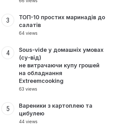
66 views
ТОП-10 простих маринадів до
салатів
64 views
Sous-vide у домашніх умовах
(су-від)
не витрачаючи купу грошей
на обладнання
Extreemcooking
63 views
Вареники з картоплею та
цибулею
44 views