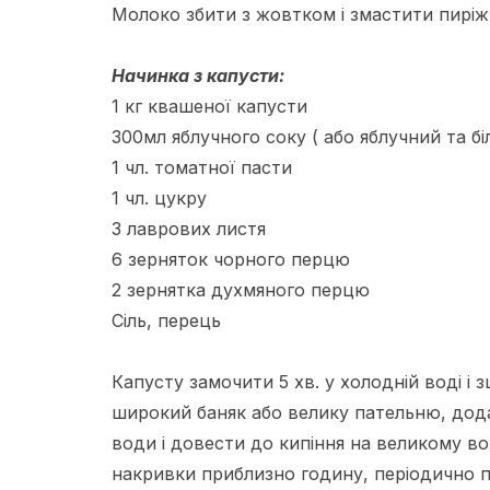
Молоко збити з жовтком і змастити пиріжк
Начинка з капусти:
1 кг квашеної капусти
300мл яблучного соку ( або яблучний та бі
1 чл. томатної пасти
1 чл. цукру
3 лаврових листя
6 зерняток чорного перцю
2 зернятка духмяного перцю
Сіль, перець
Капусту замочити 5 хв. у холодній воді і 
широкий баняк або велику пательню, додат
води і довести до кипіння на великому во
накривки приблизно годину, періодично п