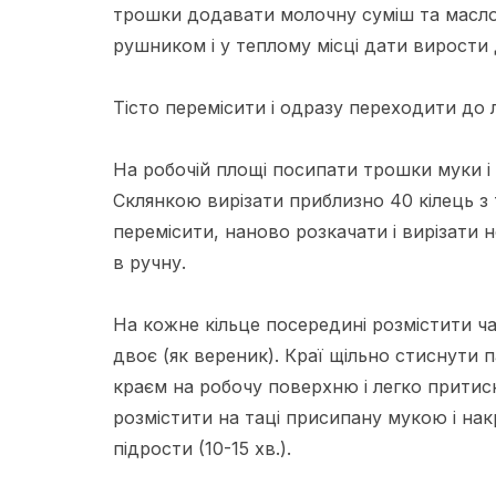
трошки додавати молочну суміш та масло 
рушником і у теплому місці дати вирости 
Тісто перемісити і одразу переходити до лі
На робочій площі посипати трошки муки і
Склянкою вирізати приблизно 40 кілець з т
перемісити, наново розкачати і вирізати н
в ручну.
На кожне кільце посередині розмістити ча
двоє (як вереник). Краї щільно стиснути
краєм на робочу поверхню і легко притис
розмістити на таці присипану мукою і на
підрости (10-15 хв.).