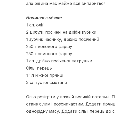
але рідина має майже вся випариться.
Начинка з м’яса:
1 сл. олії
2 цибулі, посічені на дрібні кубики
1 зубчик часнику, дрібно посічений
250 г волового фаршу
250 г свинного фаршу
1 сл. дрібно посіченої петрушки
Сіль, перець
1 чл ніжної гірчиці
3 сл густої сметани
Олію розігріти у важкій великій пательні.
стане білим і розсипчастим. Додати гірчи
однорідну масу. Додати сіль і перець до с