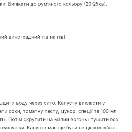
и. Випікати до рум’яного кольору (20-25хв).
лий виноградний пів на пів)
зцідити воду через сито. Капусту викласти у
и соки, томатну пасту, цукор, спеції та 100 мл.
гні. Потім скрутити на малий вогонь і тушити без
омішуючи. Капуста має ще бути не цілком м’яка,