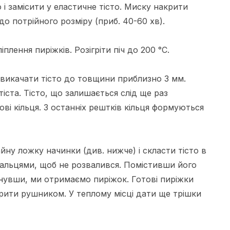
і замісити у еластичне тісто. Миску накрити
до потрійного розміру (приб. 40-60 хв).
плення пиріжків. Розігріти піч до 200 °C.
 викачати тісто до товщини приблизно 3 мм.
іста. Тісто, що залишається слід ще раз
ові кільця. З останніх рештків кільця формуються
йну ложку начинки (див. нижче) і скласти тісто в
 пальцями, щоб не розвалився. Помістивши його
нувши, ми отримаємо пиріжок. Готові пиріжки
крити рушником. У теплому місці дати ще трішки