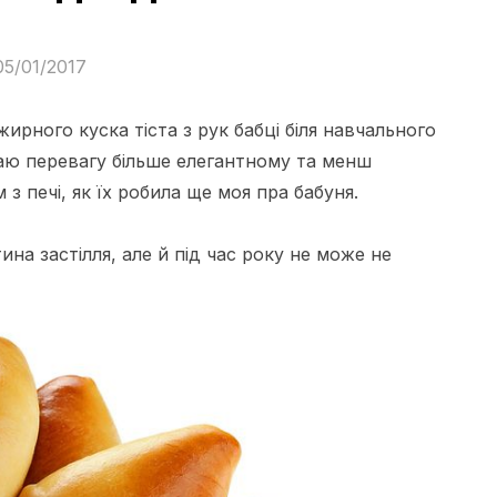
05/01/2017
ирного куска тіста з рук бабці біля навчального
аю перевагу більше елегантному та менш
з печі, як їх робила ще моя пра бабуня.
ина застілля, але й під час року не може не