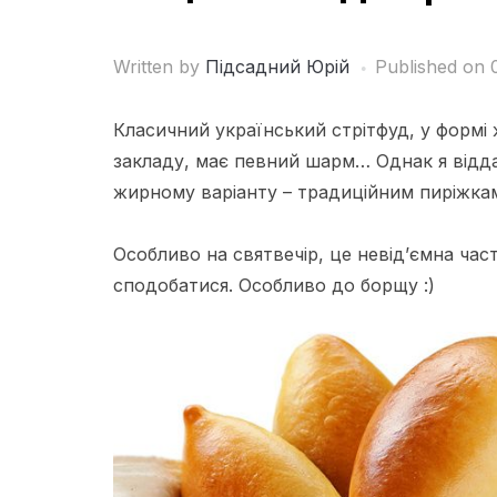
Written by
Підсадний Юрій
Published on
Класичний український стрітфуд, у формі ж
закладу, має певний шарм… Однак я відд
жирному варіанту – традиційним пиріжкам 
Особливо на святвечір, це невід’ємна част
сподобатися. Особливо до борщу :)