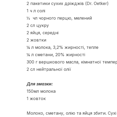
2 пакетики сухих дріжджів (Dr. Oetker)
1 ч л солі
½ чл чорного перцю, мелений
2 сл цукру
2 яйця, середні
2 жовтки
¼ л молока, 3,2% жирності, тепле
¼ л сметани, 20% жирності
300 г вершкового масла, кімнатної темпе
2 сл нейтральної олії
Для змазки:
150мл молока
1 жовток
Молоко, сметану, олію та яйця збити. Сухі 