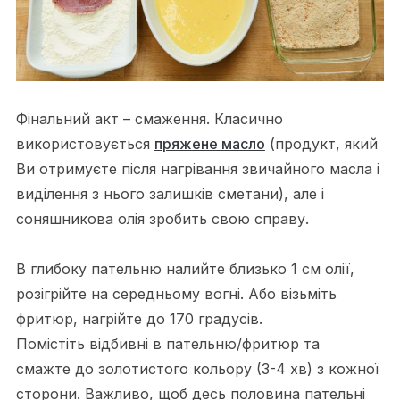
Фінальний акт – смаження. Класично
використовується
пряжене масло
(продукт, який
Ви отримуєте після нагрівання звичайного масла і
виділення з нього залишків сметани), але і
соняшникова олія зробить свою справу.
В глибоку пательню налийте близько 1 см олії,
розігрійте на середньому вогні. Або візьміть
фритюр, нагрійте до 170 градусів.
Помістіть відбивні в пательню/фритюр та
смажте до золотистого кольору (3-4 хв) з кожної
сторони. Важливо, щоб десь половина пательні