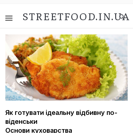
STREETFOOD.IN.UA
Як готувати ідеальну відбивну по-
віденськи
Основи куховарства