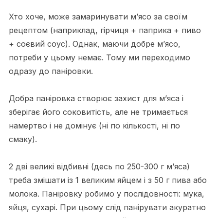
Хто хоче, може замаринувати м’ясо за своїм
рецептом (наприклад, гірчиця + паприка + пиво
+ соєвий соус). Однак, маючи добре м’ясо,
потреби у цьому немає. Тому ми переходимо
одразу до паніровки.
Добра паніровка створює захист для м’яса і
зберігає його соковитість, але не тримається
намертво і не домінує (ні по кількості, ні по
смаку).
2 дві великі відбивні (десь по 250-300 г м’яса)
треба змішати із 1 великим яйцем і з 50 г пива або
молока. Паніровку робимо у послідовності: мука,
яйця, сухарі. При цьому слід панірувати акуратно