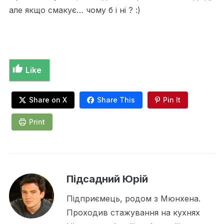
але якщо смакує… чому б і ні ? :)
Like
Share on X
Share This
Pin It
Print
Підсадний Юрій
Підприємець, родом з Мюнхена.
Проходив стажування на кухнях