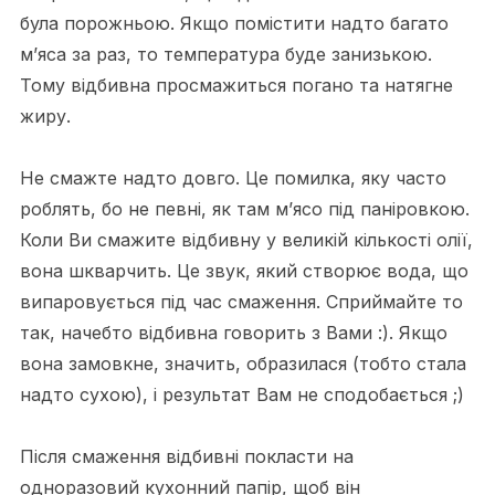
була порожньою. Якщо помістити надто багато
м’яса за раз, то температура буде занизькою.
Тому відбивна просмажиться погано та натягне
жиру.
Не смажте надто довго. Це помилка, яку часто
роблять, бо не певні, як там м’ясо під паніровкою.
Коли Ви смажите відбивну у великій кількості олії,
вона шкварчить. Це звук, який створює вода, що
випаровується під час смаження. Сприймайте то
так, начебто відбивна говорить з Вами :). Якщо
вона замовкне, значить, образилася (тобто стала
надто сухою), і результат Вам не сподобається ;)
Після смаження відбивні покласти на
одноразовий кухонний папір, щоб він