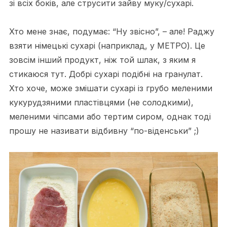
зі всіх боків, але струсити зайву муку/сухарі.
Хто мене знає, подумає: “Ну звісно”, – але! Раджу
взяти німецькі сухарі (наприклад, у МЕТРО). Це
зовсім інший продукт, ніж той шлак, з яким я
стикаюся тут. Добрі сухарі подібні на гранулат.
Хто хоче, може змішати сухарі із грубо меленими
кукурудзяними пластівцями (не солодкими),
меленими чіпсами або тертим сиром, однак тоді
прошу не називати відбивну “по-віденськи” ;)