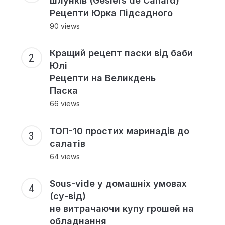
шлунків (Gesiers de Canard)
Рецепти Юрка Підсадного
90 views
Кращий рецепт паски від баби
Юлі
Рецепти на Великдень
Паска
66 views
ТОП-10 простих маринадів до
салатів
64 views
Sous-vide у домашніх умовах
(су-від)
не витрачаючи купу грошей на
обладнання