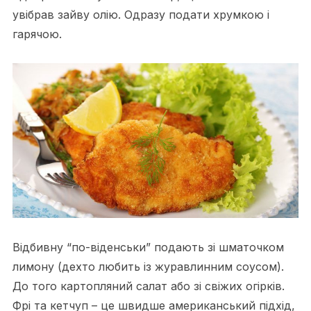
увібрав зайву олію. Одразу подати хрумкою і
гарячою.
Відбивну “по-віденськи” подають зі шматочком
лимону (дехто любить із журавлинним соусом).
До того картопляний салат або зі свіжих огірків.
Фрі та кетчуп – це швидше американський підхід,