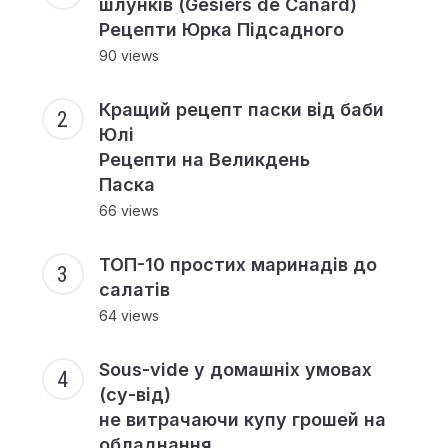
шлунків (Gesiers de Canard)
Рецепти Юрка Підсадного
90 views
Кращий рецепт паски від баби
Юлі
Рецепти на Великдень
Паска
66 views
ТОП-10 простих маринадів до
салатів
64 views
Sous-vide у домашніх умовах
(су-від)
не витрачаючи купу грошей на
обладнання