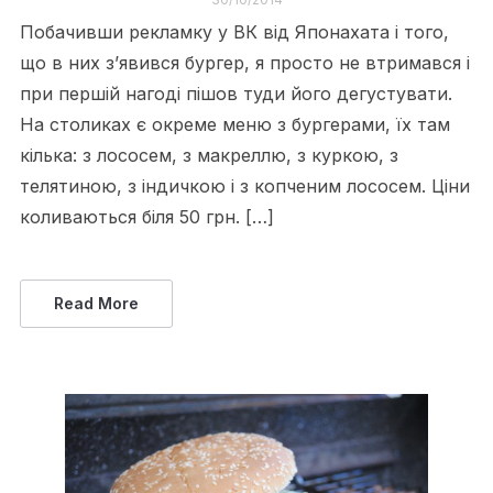
Побачивши рекламку у ВК від Японахата і того,
що в них з’явився бургер, я просто не втримався і
при першій нагоді пішов туди його дегустувати.
На столиках є окреме меню з бургерами, їх там
кілька: з лососем, з макреллю, з куркою, з
телятиною, з індичкою і з копченим лососем. Ціни
коливаються біля 50 грн. […]
Read More