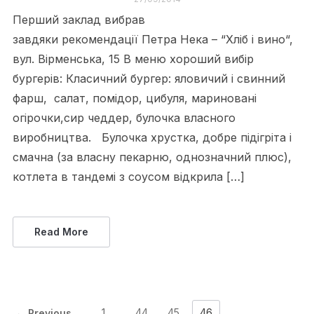
Перший заклад вибрав
завдяки рекомендації Петра Нека – “Хліб і вино“,
вул. Вірменська, 15 В меню хороший вибір
бургерів: Класичний бургер: яловичий і свинний
фарш, салат, помідор, цибуля, мариновані
огірочки,сир чеддер, булочка власного
виробництва. Булочка хрустка, добре підігріта і
смачна (за власну пекарню, однозначний плюс),
котлета в тандемі з соусом відкрила […]
Read More
1
…
44
45
46
← Previous