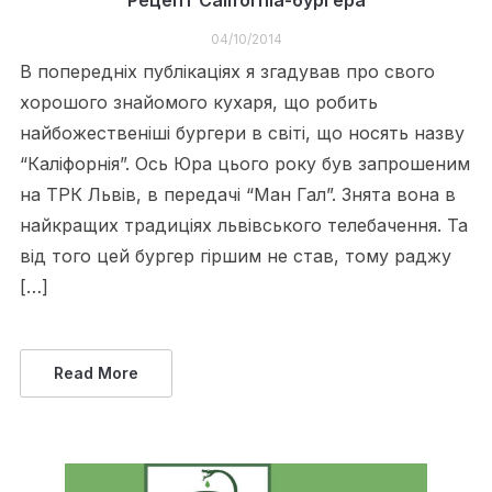
Рецепт California-бургера
04/10/2014
В попередніх публікаціях я згадував про свого
хорошого знайомого кухаря, що робить
найбожественіші бургери в світі, що носять назву
“Каліфорнія”. Ось Юра цього року був запрошеним
на ТРК Львів, в передачі “Ман Гал”. Знята вона в
найкращих традиціях львівського телебачення. Та
від того цей бургер гіршим не став, тому раджу
[…]
Read More