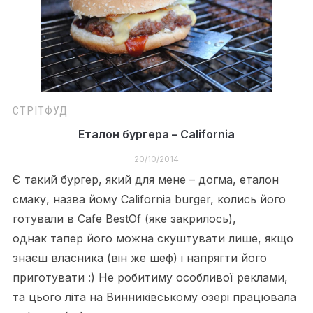
СТРІТФУД
Еталон бургера – California
20/10/2014
Є такий бургер, який для мене – догма, еталон
смаку, назва йому California burger, колись його
готували в Cafe BestOf (яке закрилось),
однак тапер його можна скуштувати лише, якщо
знаєш власника (він же шеф) і напрягти його
приготувати :) Не робитиму особливої реклами,
та цього літа на Винниківському озері працювала