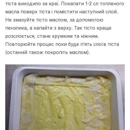
тіста виходило за краї. Покапати 1-2 сл топленого
масла поверх тіста і помістити наступний слой.
Не змазуйте тісто маслом, за допомогою
пензлика, а капайте з верху. Так тісто краще
розслоється, стане хрумким та ніжним.
Повторюйте процес поки буде п’ять слоїв тіста
(останній також покропіть маслом).