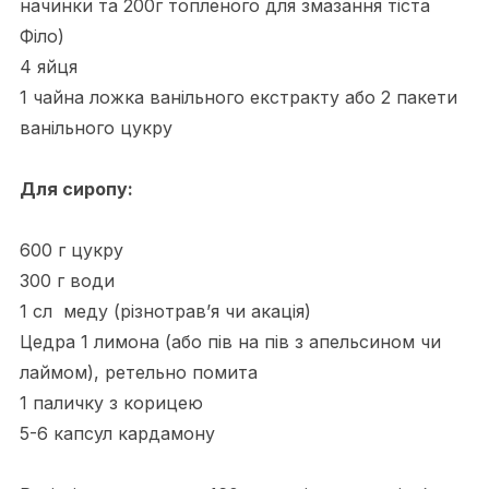
начинки та 200г топленого для змазання тіста
Філо)
4 яйця
1 чайна ложка ванільного екстракту або 2 пакети
ванільного цукру
Для сиропу:
600 г цукру
300 г води
1 сл меду (різнотрав’я чи акація)
Цедра 1 лимона (або пів на пів з апельсином чи
лаймом), ретельно помита
1 паличку з корицею
5-6 капсул кардамону