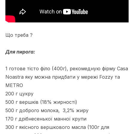
Що треба ?
Для пирога:
1 готове тісто філо (400г), рекомедную фірму Casa
Noastra яку можна придбати у мережі Fozzy та
METRO
200 г цукру
500 г вершків (18% жирності)
500 г доброго молока, 3,2% жиру
170 г дрібнесенької манної крупи
300 г якісного вершкового масла (100г для