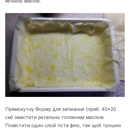
яєчною масою.
Прямокутну Форму для запікання (приб. 40*20
см) змастити ретельно топленим маслом.
Помістити один слой тіста філо, так щоб трошки