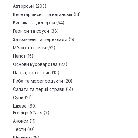
Авторські
(203)
Вегетаріанські та веганські
(14)
Випічка та десерти
(54)
Гарніри та соуси
(38)
Запозичені та переклади
(19)
М'ясо та птиця
(52)
Напої
(15)
Основи куховарства
(27)
Паста, тісто і рис
(10)
Риба та морепродукти
(20)
Салати та перші страви
(14)
Супи
(21)
Цікаве
(60)
Foreign Affairs
(7)
Анонси
(11)
Тести
(10)
Шняжки
(25)