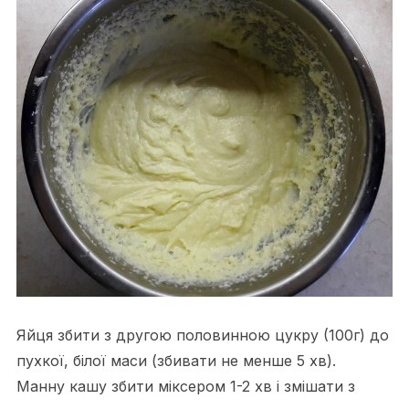
Яйця збити з другою половинною цукру (100г) до
пухкої, білої маси (збивати не менше 5 хв).
Манну кашу збити міксером 1-2 хв і змішати з