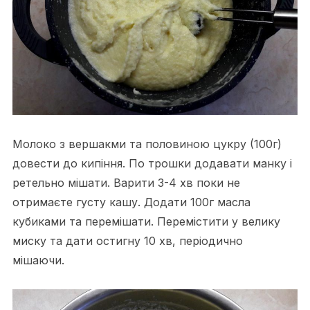
Молоко з вершакми та половиною цукру (100г)
довести до кипіння. По трошки додавати манку і
ретельно мішати. Варити 3-4 хв поки не
отримаєте густу кашу. Додати 100г масла
кубиками та перемішати. Перемістити у велику
миску та дати остигну 10 хв, періодично
мішаючи.