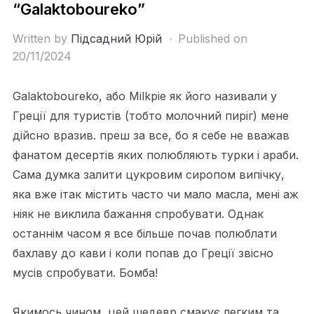
“Galaktoboureko”
Written by
Підсадний Юрій
Published on
20/11/2024
Galaktoboureko, або Milkpie як його називали у
Греції для туристів (тобто молочний пиріг) мене
дійсно вразив. преш за все, бо я себе не вважав
фанатом десертів яких полюбляють турки і араби.
Сама думка залити цукровим сиропом випічку,
яка вже ітак містить часто чи мало масла, мені аж
ніяк не виклила бажання спробувати. Однак
останнім часом я все більше почав полюблати
бахлаву до кави і коли попав до Греції звісно
мусів спробувати. Бомба!
Якимось чином, цей шедевр смакує легким та