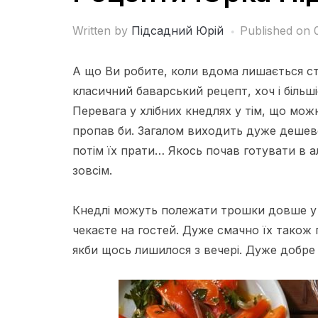
Written by
Підсадний Юрій
Published on
А що Ви робите, коли вдома лишається ст
класичний баварський рецепт, хоч і більші
Перевага у хлібних кнедлях у тім, що мо
пропав би. Загалом виходить дуже дешево
потім їх прати… Якось почав готувати в ал
зовсім.
Кнедлі можуть полежати трошки довше у в
чекаєте на гостей. Дуже смачно їх також 
якби щось лишилося з вечері. Дуже добре 