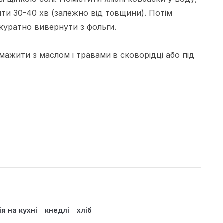
ти 30-40 хв (залежно від товщини). Потім
акуратно вивернути з фольги.
жити з маслом і травами в сковорідці або під
я на кухні
кнедлі
хліб