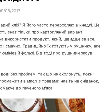
09/06/2017
арий хліб? Я його часто переробляю в кнедлі. Це
сть знає тільки про картопляний варіант.
жна використати продукт, який, швидше за все,
 і смачно. Традиційно їх готують у рушнику, але
юмінієвій фользі. Від тоді про рушники забув
оді без проблем, так що не схолонуть, поки
посмажити в маслі з травами навіть на сніданок,
смакує до печеного м’яса.