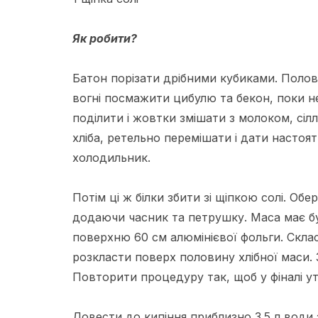
Як робити?
Батон порізати дрібними кубиками. Полови
вогні посмажити цибулю та бекон, поки н
поділити і жовтки змішати з молоком, сіл
хліба, ретельно перемішати і дати настоят
холодильник.
Потім ці ж білки збити зі щіпкою солі. О
додаючи часник та петрушку. Маса має б
поверхню 60 см алюмінієвої фольги. Скласт
розкласти поверх половину хлібної маси. 
Повторити процедуру так, щоб у фіналі у
Довести до кипіння приблизно 3.5 л води з