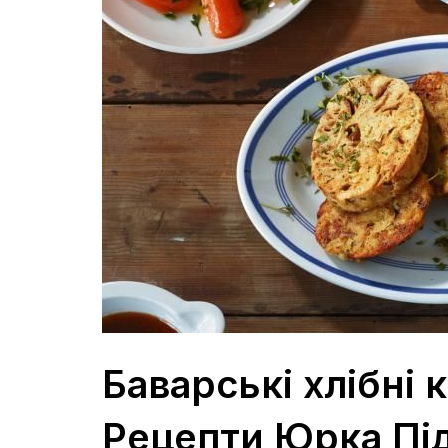
Баварські хлібні 
Рецепти Юрка Пі