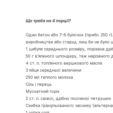
Що треба на 4 порції?
Один батон або 7-8 булочок (прибл. 250 г)
виробництва або старші, лиш би не було цв
1 цибуля середнього розміру, порізана др
50 г в’яленого шпондеру, теж нарізаного
4 ст. л. топленого вершкового масла
3 яйця середньої величини
250 мл теплого молока
Сіль і перець
Мускатний горіх
2 ст. л. свіжої, дрібно посіченої петрушки
Скибка гранульованого часнику (альтерна
1 щіпка солі