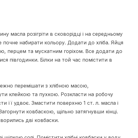
ну масла розігріти в сковорідці і на середньому
е почне набирати кольору. Додати до хліба. Яйця
лю, перцем та мускатним горіхом. Все додати до
ися півгодинки. Білки на той час помістити в
бережно перемішати з хлібною масою,
ути клейкою та пухкою. Розкласти на робочу
и її удвоє. Змастити поверхню 1 ст. л. масла і
Загорнути ковбаскою, щільно затягнувши кінці.
творились дві ковбаски.
і щіпкою солі. Помістити хлібні ковбаски у воду,