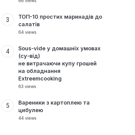
66 views
ТОП-10 простих маринадів до
салатів
64 views
Sous-vide у домашніх умовах
(су-від)
не витрачаючи купу грошей
на обладнання
Extreemcooking
63 views
Вареники з картоплею та
цибулею
44 views