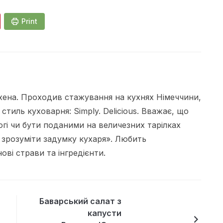
Print
ена. Проходив стажування на кухнях Німеччини,
 стиль куховарня: Simply. Delicious. Вважає, що
огі чи бути поданими на величезних тарілках
 зрозуміти задумку кухаря». Любить
ві страви та інгредієнти.
Баварський салат з
капусти