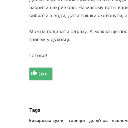
накрити накривкою. На малому вогні вари
вибрати з води, дати трішки схолонути, 
Можна подавати одразу. А можна ще посма
грилем у духовці.
Готово!
Like
Tags
Баварська кухня
гарніри
до м'яса
економі