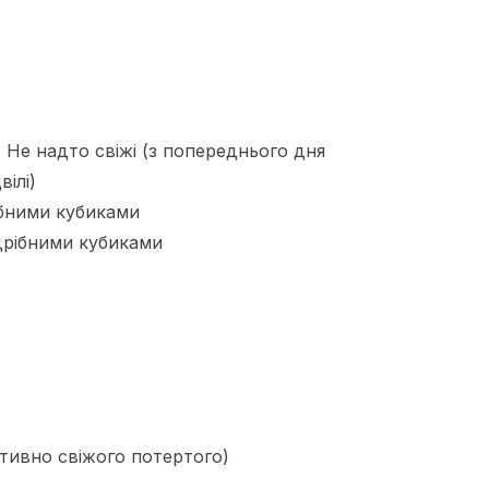
. Не надто свіжі (з попереднього дня
ілі)
ібними кубиками
 дрібними кубиками
тивно свіжого потертого)