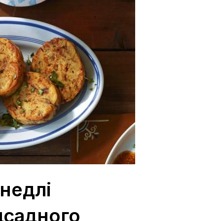
кнедлі
дсадного