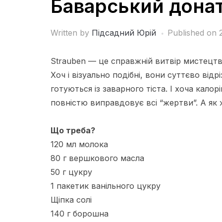
Баварський донат
Written by
Підсадний Юрій
Published on
Strauben — це справжній витвір мистецтва 
Хоч і візуально подібні, вони суттєво від
готуються із заварного тіста. І хоча кало
повністю виправдовує всі “жертви”. А як 
Що треба?
120 мл молока
80 г вершкового масла
50 г цукру
1 пакетик ванільного цукру
Щіпка солі
140 г борошна