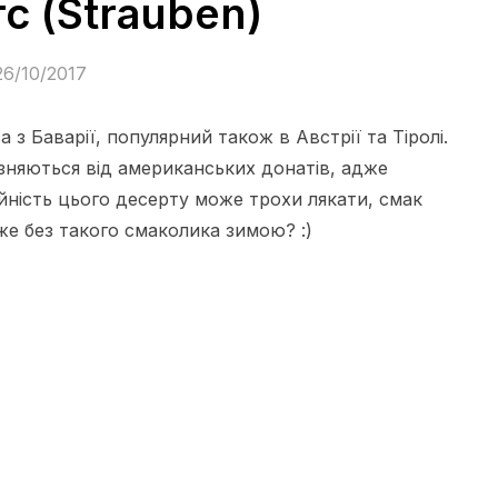
с (Strauben)
26/10/2017
з Баварії, популярний також в Австрії та Тіролі.
різняються від американських донатів, адже
рійність цього десерту може трохи лякати, смак
же без такого смаколика зимою? :)