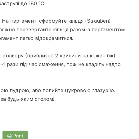
аструлі до 180 °C.
 На пергаменті сформуйте кільця (Strauben)
ережно перевертайте кільця разом із пергаментом
ергамент легко відокремиться.
о кольору (приблизно 2 хвилини на кожен бік).
-4 рази під час смаження, тож не кладіть надто
ою пудрою, або полийте цукровою глазур’ю.
за будь-яким столом!
Print