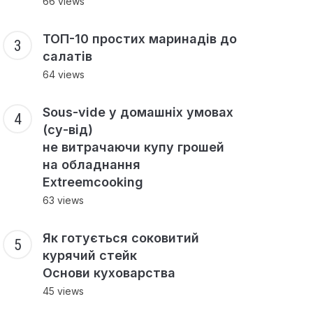
66 views
ТОП-10 простих маринадів до
салатів
64 views
Sous-vide у домашніх умовах
(су-від)
не витрачаючи купу грошей
на обладнання
Extreemcooking
63 views
Як готується соковитий
курячий стейк
Основи куховарства
45 views