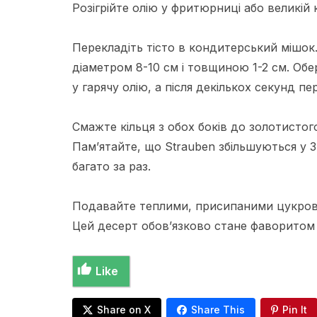
Розігрійте олію у фритюрниці або великій к
Перекладіть тісто в кондитерський мішок.
діаметром 8-10 см і товщиною 1-2 см. Об
у гарячу олію, а після декількох секунд п
Смажте кільця з обох боків до золотистог
Пам’ятайте, що Strauben збільшуються у 3
багато за раз.
Подавайте теплими, присипаними цукров
Цей десерт обов’язково стане фаворитом 
Like
Share on X
Share This
Pin It