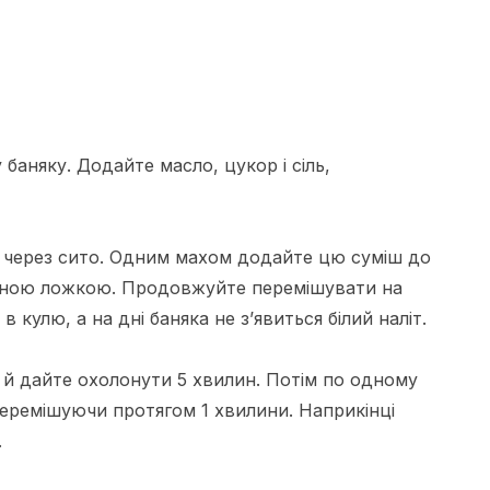
баняку. Додайте масло, цукор і сіль,
е через сито. Одним махом додайте цю суміш до
’яною ложкою. Продовжуйте перемішувати на
в кулю, а на дні баняка не з’явиться білий наліт.
ку й дайте охолонути 5 хвилин. Потім по одному
еремішуючи протягом 1 хвилини. Наприкінці
.