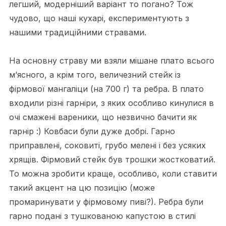
легший, модерніший варіант то погано? Тож
чудово, що наші кухарі, експериментують з
нашими традиційними стравами.
На основну страву ми взяли мішане плато всього
м’ясного, а крім того, величезний стейк із
фірмової мангаліци (на 700 г) та ребра. В плато
входили різні гарніри, з яких особливо кинулися в
очі смажені вареники, що незвично бачити як
гарнір :) Ковбаси були дуже добрі. Гарно
приправлені, соковиті, грубо мелені і без усяких
хрящів. Фірмовий стейк був трошки жостковатий.
То можна зробити краще, особливо, коли ставити
такий акцент на цю позицію (може
промаринувати у фірмовому пиві?). Ребра були
гарно подані з тушкованою капустою в стилі