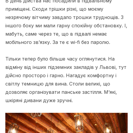
В день дійства нас посадили в підвальному
приміщені. Сходи трішки різкі, що моєму
незрячому вітчиму завдало трошки труднощів. З
іншого боку ми мали гарну спокійну обстановку. І,
мабуть, саме через те, що в підвалі немає
мобільного зв’язку. За те є wi-fi без паролю.
Тільки тепер було більше часу оглянутися. На
відміну від інших підземних закладів у Львові, тут
дійсно просторо і гарно. Нагадує комфортну і
світлу темницю для вина. Столи великі, що
дозволяє організувати панське застілля. М’які,
шкіряні дивани дуже зручні.