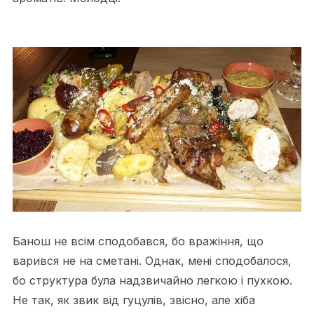
Банош не всім сподобався, бо вражіння, що
варився не на сметані. Однак, мені сподобалося,
бо структура була надзвичайно легкою і пухкою.
Не так, як звик від гуцулів, звісно, але хіба