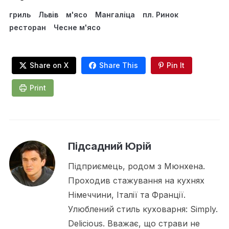
гриль
Львів
м'ясо
Мангаліца
пл. Ринок
ресторан
Чесне м'ясо
Share on X
Share This
Pin It
Print
Підсадний Юрій
Підприємець, родом з Мюнхена.
Проходив стажування на кухнях
Німеччини, Італії та Франції.
Улюблений стиль куховарня: Simply.
Delicious. Вважає, що страви не