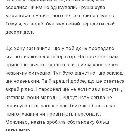
особливо нічим не здивували. Груша була
маринована у вині, чого не зазначили в меню.
Тому я, як водій, був змушений передати свій
десерт далі.
Ще хочу зазначити, що у той день пропадало
світло і включався генератор. На прохання нам
принесли свічки. Трошки створився хаос через
незвичну ситуацію. Тут було відчутно, що заклад
ще новенький. Та й врешті добре, що це стається
вкрай рідко, і персонал ще не встиг звичконути ;)
Загалом, вони молодці. Відсутність світла не
вплинула ні на запах в залі (витяжка), ні на час
приготування чи привітність персоналу.
Можливо, навіть зробила обстановку більш
затишною.