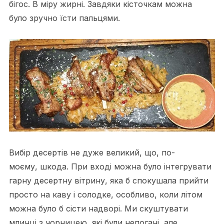
бігос. В міру жирні. Завдяки кісточкам можна
було зручно їсти пальцями.
Вибір десертів не дуже великий, що, по-
моєму, шкода. При вході можна було інтегрувати
гарну десертну вітрину, яка б спокушала прийти
просто на каву і солодке, особливо, коли літом
можна було б сісти надворі. Ми скуштувати
млинці з чорницею, які були непогані, але