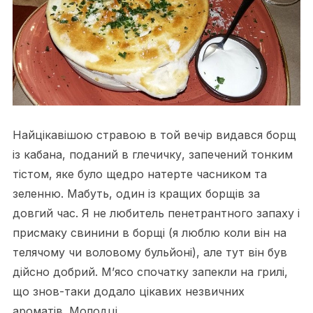
Найцікавішою стравою в той вечір видався борщ
із кабана, поданий в глечичку, запечений тонким
тістом, яке було щедро натерте часником та
зеленню. Мабуть, один із кращих борщів за
довгий час. Я не любитель пенетрантного запаху і
присмаку свинини в борщі (я люблю коли він на
телячому чи воловому бульйоні), але тут він був
дійсно добрий. М’ясо спочатку запекли на грилі,
що знов-таки додало цікавих незвичних
ароматів. Молодці.