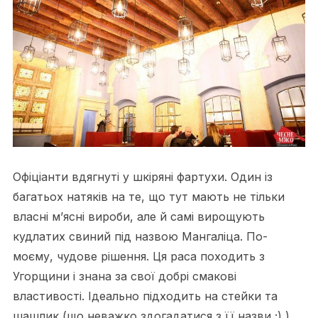
Офіціанти вдягнуті у шкіряні фартухи. Один із
багатьох натяків на те, що тут мають не тільки
власні м’ясні вироби, але й самі вирощують
кудлатих свиний під назвою Мангаліца. По-
моєму, чудове рішення. Ця раса походить з
Угорщини і знана за свої добрі смакові
властивості. Ідеально підходить на стейки та
шашлик (що неважко здогадатися з її назви ;) ).