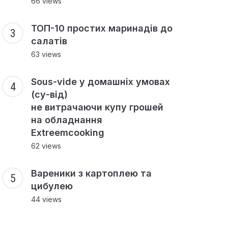
66 views
ТОП-10 простих маринадів до
салатів
63 views
Sous-vide у домашніх умовах
(су-від)
не витрачаючи купу грошей
на обладнання
Extreemcooking
62 views
Вареники з картоплею та
цибулею
44 views