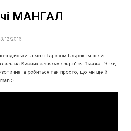
ачі МАНГАЛ
13/12/2016
 по-індійськи, а ми з Тарасом Гавриком ще й
то все на Винниківському озері біля Львова. Чому
екзотична, а робиться так просто, що ми ще й
man :)