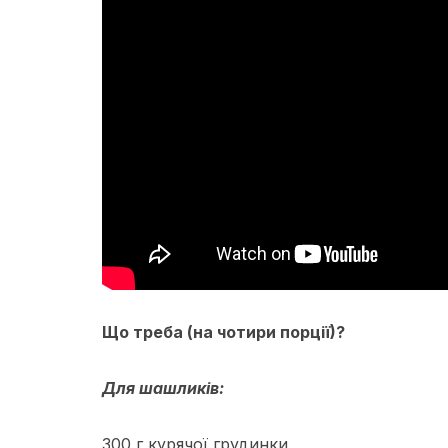
Що треба (на чотири порції)?
Для шашликів:
300 г курячої грудинки