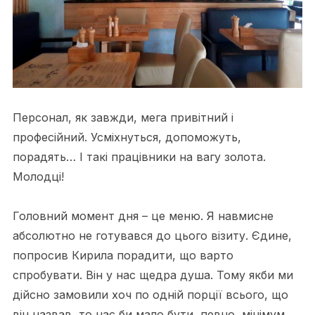
Персонал, як завжди, мега привітний і
професійний. Усміхнуться, допоможуть,
порадять… І такі працівники на вагу золота.
Молодці!
Головний момент дня – це меню. Я навмисне
абсолютно не готувався до цього візиту. Єдине,
попросив Кирила порадити, що варто
спробувати. Він у нас щедра душа. Тому якби ми
дійсно замовили хоч по одній порції всього, що
він назвав, то нас би мало бути, певно, мінімум