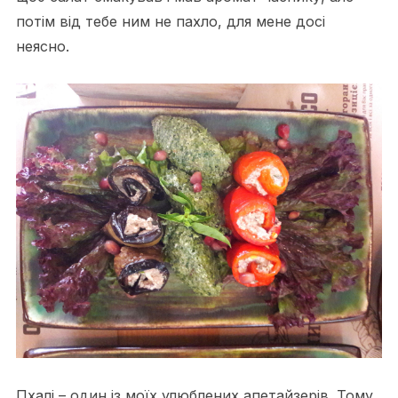
потім від тебе ним не пахло, для мене досі
неясно.
Пхалі – один із моїх улюблених апетайзерів. Тому