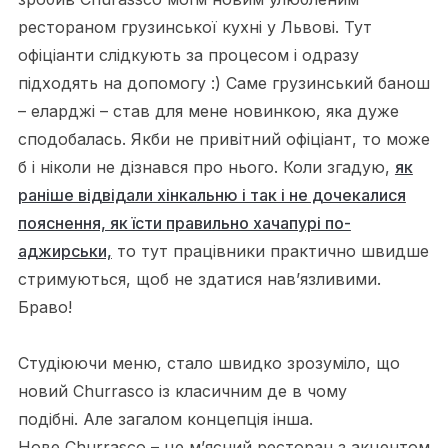
рестораном грузинської кухні у Львові. Тут
офіціанти слідкують за процесом і одразу
підходять на допомогу :) Саме грузинський банош
– еларджі – став для мене новинкою, яка дуже
сподобалась. Якби не привітний офіціант, то може
б і ніколи не дізнався про нього. Коли згадую,
як
раніше відвідали хінкальню і так і не дочекалися
пояснення, як їсти правильно хачапурі по-
аджирськи,
то тут працівники практично швидше
стримуються, щоб не здатися нав’язливими.
Браво!
Студіюючи меню, стало швидко зрозуміло, що
новий Churrasco із класичним де в чому
подібні. Але загалом концепція інша.
Нове Churrasco – це м’ясний ресторан з акцентом