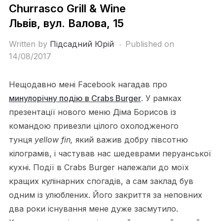
Churrasco Grill & Wine
Львів, вул. Валова, 15
Written by
Підсадний Юрій
Published on
14/08/2017
Нещодавно мені Facebook нагадав про
минулорічну подію в Crabs Burger
. У рамках
презентації нового меню Діма Борисов із
командою привезли цілого охолодженого
тунця
yellow fin,
який важив добру півсотню
кілограмів, і частував нас шедеврами перуанської
кухні. Події в Crabs Burger належали до моїх
кращих кулінарних спогадів, а сам заклад був
одним із улюблених. Його закриття за неповних
два роки існування мене дуже засмутило.