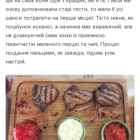
ще на смак вони одні з кращих, які я їв. І якби ми
знову доповнювали старі тести, то мали б усі
шанси потрапити на перше місце). Тісто ніжне, як
поцілунок коханої, а начинка має виражений, але
не домінуючий смак кінзи із приємною
пікантністю меленого перцю та чилі. Процес
поїдання пальцями, як завжди, підняв усім
настрій.