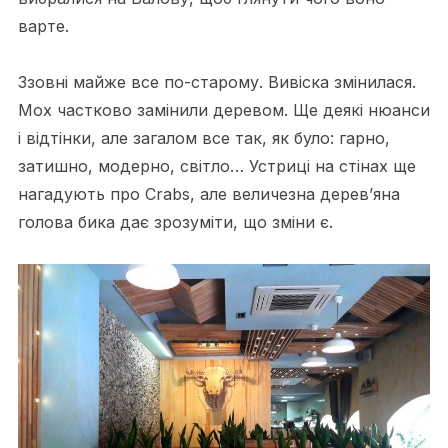
варте.
Ззовні майже все по-старому. Вивіска змінилася.
Мох частково замінили деревом. Ще деякі нюанси
і відтінки, але загалом все так, як було: гарно,
затишно, модерно, світло… Устриці на стінах ще
нагадують про Crabs, але величезна дерев’яна
голова бика дає зрозуміти, що зміни є.