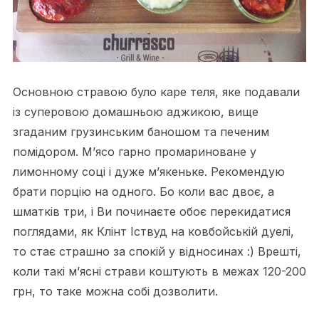
Основною стравою було каре теля, яке подавали
із суперовою домашньою аджикою, вище
згаданим грузинським баношом та печеним
помідором. М’ясо гарно промариноване у
лимонному соці і дуже м’якеньке. Рекомендую
брати порцію на одного. Бо коли вас двоє, а
шматків три, і Ви починаєте обоє перекидатися
поглядами, як Клінт Іствуд на ковбойській дуелі,
то стає страшно за спокій у відносинах :) Врешті,
коли такі м’ясні страви коштують в межах 120-200
грн, то таке можна собі дозволити.