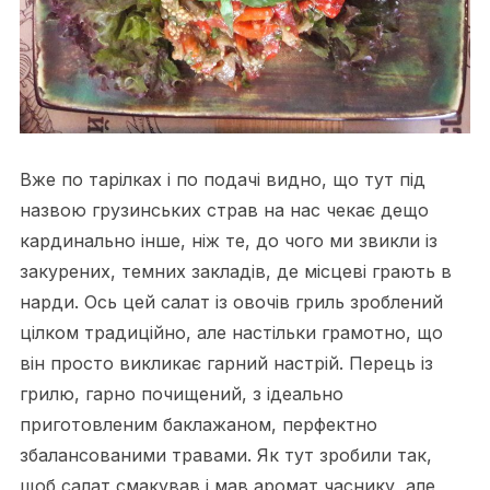
Вже по тарілках і по подачі видно, що тут під
назвою грузинських страв на нас чекає дещо
кардинально інше, ніж те, до чого ми звикли із
закурених, темних закладів, де місцеві грають в
нарди. Ось цей салат із овочів гриль зроблений
цілком традиційно, але настільки грамотно, що
він просто викликає гарний настрій. Перець із
грилю, гарно почищений, з ідеально
приготовленим баклажаном, перфектно
збалансованими травами. Як тут зробили так,
щоб салат смакував і мав аромат часнику, але