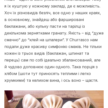
я їх куштую у кожному закладі, де є можливість.
Хоч їх різновидів безліч, все одно у наших краях,
в основному, знайдеш або фаршировані
баклажани, або кульку пасти на тарілці із
декількома зернятками гранату. Якість – від “дуже
смачно” до “клей на шпалери”. У Churrasco нам
подали дуже красиву симфонію смаків. Не тільки
кожен із трьох видів (баклажан, шпинат та
перець) сам по собі ідеально збалансований, але
й чудово доповнює один одного. Така порція з
хлібом (шоти тут приносять теплими і легко
хрумкими) та келихом вина, і ось воно – щастя.