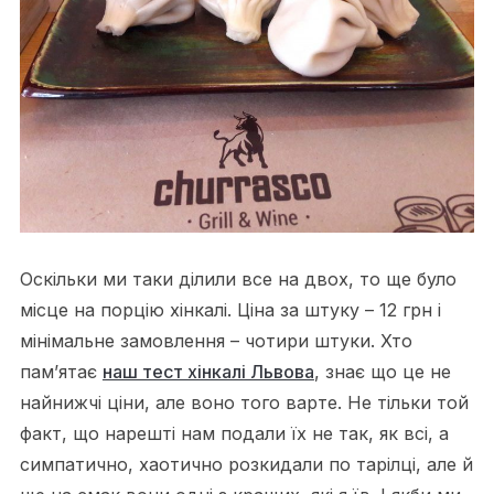
Оскільки ми таки ділили все на двох, то ще було
місце на порцію хінкалі. Ціна за штуку – 12 грн і
мінімальне замовлення – чотири штуки. Хто
пам’ятає
наш тест хінкалі Львова
, знає що це не
найнижчі ціни, але воно того варте. Не тільки той
факт, що нарешті нам подали їх не так, як всі, а
симпатично, хаотично розкидали по тарілці, але й