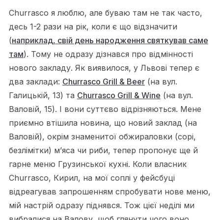
Churrasco я люблю, але буваю там не так часто,
десь 1-2 рази на рік, коли є що відзначити
(
наприклад, свій день народження святкував саме
там
). Тому не одразу дізнався про відмінності
нового закладу. Як виявилося, у Львові тепер є
два заклади:
Churrasco Grill & Beer
(на вул.
Галицькій, 13) та
Churrasco Grill & Wine
(на вул.
Валовій, 15). І вони суттєво відрізняються. Мене
приємно втішила новина, що новий заклад (на
Валовій), окрім знаменитої обжираловки (сорі,
безлімітки) м’яса чи риби, тепер пропонує ще й
гарне меню Грузинської кухні. Коли власник
Churrasco, Кирил, на мої соплі у фейсбуці
відреагував запрошенням спробувати нове меню,
мій настрій одразу піднявся. Тож цієї неділі ми
вибралися на Валову, щоб глянути чого воно