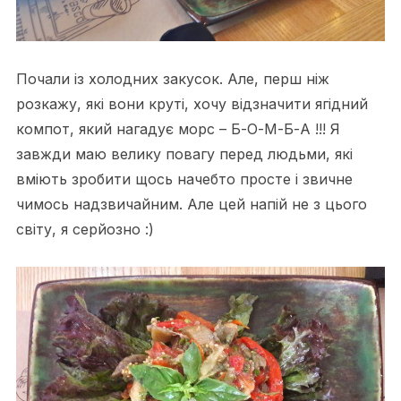
Почали із холодних закусок. Але, перш ніж
розкажу, які вони круті, хочу відзначити ягідний
компот, який нагадує морс – Б-О-М-Б-А !!! Я
завжди маю велику повагу перед людьми, які
вміють зробити щось начебто просте і звичне
чимось надзвичайним. Але цей напій не з цього
світу, я серйозно :)