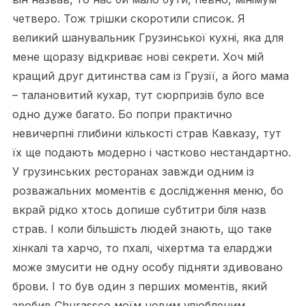
четверо. Тож трішки скоротили список. Я
великий шанувальник Грузинської кухні, яка для
мене щоразу відкриває нові секрети. Хоч мій
кращий друг дитинства сам із Грузії, а його мама
– талановитий кухар, тут сюрпризів було все
одно дуже багато. Бо попри практично
невичерпні глибини кількості страв Кавказу, тут
їх ще подають модерно і частково нестандартно.
У грузинських ресторанах завжди одним із
розважальних моментів є дослідження меню, бо
вкрай рідко хтось допише субтитри біля назв
страв. І коли більшість людей знають, що таке
хінкалі та харчо, то пхалі, чіхертма та еларджи
може змусити не одну особу підняти здивовано
брови. І то був один з перших моментів, який
зробив Churassco моїм новим улюбленим