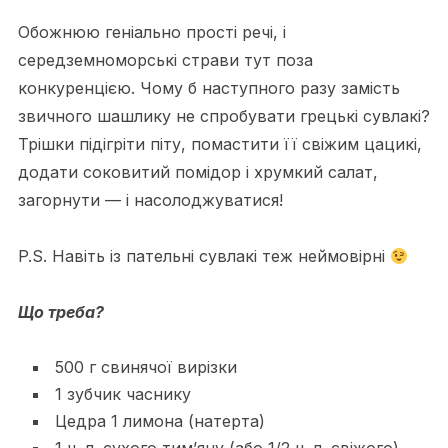
Обожнюю геніально прості речі, і
середземноморські страви тут поза
конкуренцією. Чому б наступного разу замість
звичного шашлику не спробувати грецькі сувлакі?
Трішки підігріти піту, помастити її свіжим цацикі,
додати соковитий помідор і хрумкий салат,
загорнути — і насолоджуватися!
P.S. Навіть із пательні сувлакі теж неймовірні
Що треба?
500 г свинячої вирізки
1 зубчик часнику
Цедра 1 лимона (натерта)
1 ч. л. сухого тим’яну (або 1/2 ч. л. свіжого)