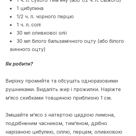
1 цибулина
1/2 ч. л. чорного перцю
1 ч. л. солі
30 мл оливкової олії
30 мл білого бальзамічного оцту (або білого
винного оцту)
Як робити?
Вирізку промийте та обсушіть одноразовими
рушниками. Видаліть жир і прожилки. Наріжте
м’ясо скибками товщиною приблизно 1 см.
Змішайте м’ясо з натертою цедрою лимона,
подрібненим часником, тим’яном, дрібно
нарізаною цибулею, сіллю, перцем, оливковою