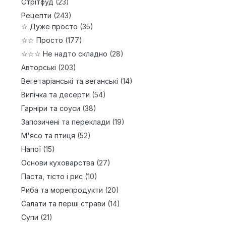
Стрітфуд
(23)
Рецепти
(243)
☆ Дуже просто
(35)
☆☆ Просто
(177)
☆☆☆ Не надто складно
(28)
Авторські
(203)
Вегетаріанські та веганські
(14)
Випічка та десерти
(54)
Гарніри та соуси
(38)
Запозичені та переклади
(19)
М'ясо та птиця
(52)
Напої
(15)
Основи куховарства
(27)
Паста, тісто і рис
(10)
Риба та морепродукти
(20)
Салати та перші страви
(14)
Супи
(21)