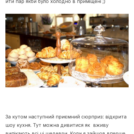
йти пар якби було холодно в приміщені ;)
За кутом наступний приємний сюрприз: відкрита
шоу кухня. Тут можна дивитися як вживу
випікають всі ці шедеври. Коли я зайшов вперше,