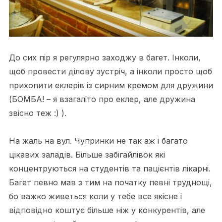
До сих пір я регулярно заходжу в багет. Інколи,
щоб провести ділову зустріч, а інколи просто щоб
прихопити еклерів із сирним кремом для дружини
(БОМБА! – я взагаліто про еклер, але дружина
звісно теж :) ).
На жаль на вул. Чупринки не так аж і багато
цікавих заладів. Більше забігайлівок які
концентруються на студентів та пацієнтів лікарні.
Багет певно мав з тим на початку певні труднощі,
бо важко живеться коли у тебе все якісне і
відповідно коштує більше ніж у конкурентів, але