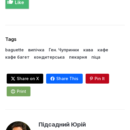
Like
Tags
baguette
випічка
Ген. Чупринки
кава
кафе
кафе багет
кондитерська
пекарня
піца
Share on X
Share This
Pin It
Print
Підсадний Юрій