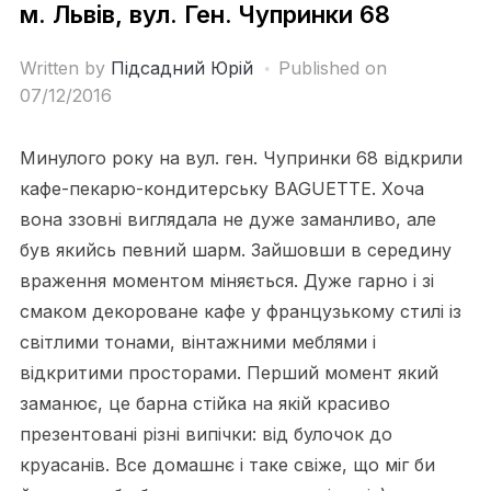
м. Львів, вул. Ген. Чупринки 68
Written by
Підсадний Юрій
Published on
07/12/2016
Минулого року на вул. ген. Чупринки 68 відкрили
кафе-пекарю-кондитерську BAGUETTE. Хоча
вона ззовні виглядала не дуже заманливо, але
був якийсь певний шарм. Зайшовши в середину
враження моментом міняється. Дуже гарно і зі
смаком декороване кафе у французькому стилі із
світлими тонами, вінтажними меблями і
відкритими просторами. Перший момент який
заманює, це барна стійка на якій красиво
презентовані різні випічки: від булочок до
круасанів. Все домашнє і таке свіже, що міг би