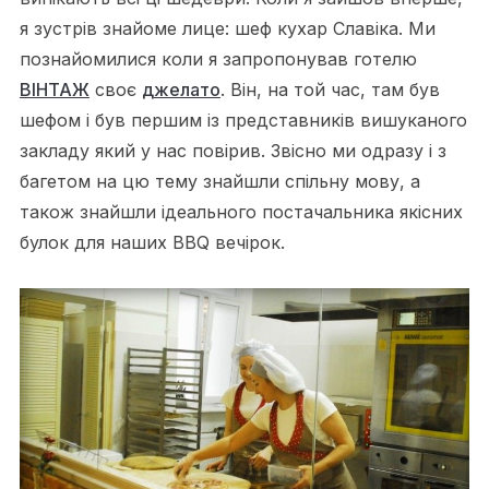
я зустрів знайоме лице: шеф кухар Славіка. Ми
познайомилися коли я запропонував готелю
ВІНТАЖ
своє
джелато
. Він, на той час, там був
шефом і був першим із представників вишуканого
закладу який у нас повірив. Звісно ми одразу і з
багетом на цю тему знайшли спільну мову, а
також знайшли ідеального постачальника якісних
булок для наших BBQ вечірок.