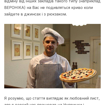
відміну від інших закладів такого типу (наприклад
ВЕРОНІКА) на Вас не подивляться криво коли
зайдете в джинсах і з рюкзаком.
Я розумію, що стаття виглядає як любовний лист,
але я довгий час працював на Чупринки і