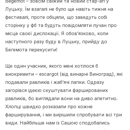
Begemot – зовсім свіжий та новий стар-ап у
Луцьку. Їм взагалі не було ще навіть тижня на
фестивалі, проте обіцяли, що заведуть собі
сторінку у фб та будуть повідомляти лучан про
місце своєї дислокації. Я обов’язково, коли
наступного разу буду в Луцьку, прийду до
Бегемота перекусити!
Ще один учасник, якого мені хотілося б
виокремити – escargot (від винарні Виноград), які
подавали равликів і жаб’ячі лапки. Одразу
загорівся ідеєю скуштувати фаршированих
равликів, бо виглядали вони на диво апетитно.
Хлопці швидко розказали про кожне
фарширування, і ми вирішили спробувати всі три
види. Найбільше нам із Сашою сподобались