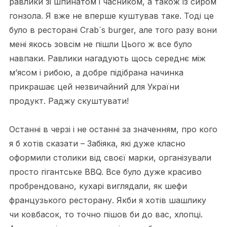
равлики зі шпинатом і часником, а також із сиром
гонзола. Я вже не вперше куштував таке. Тоді це
було в ресторані Crab`s burger, але того разу вони
мені якось зовсім не пішли Цього ж все було
навпаки. Равлики нагадують щось середнє між
м’ясом і рибою, а добре підібрана начинка
прикрашає цей незвичайний для України
продукт. Раджу скуштувати!
Останні в черзі і не останні за значенням, про кого
я б хотів сказати – Забіяка, які дуже класно
оформили столики від своєї марки, організували
просто гігантське BBQ. Все було дуже красиво
пробрендовано, кухарі виглядали, як шефи
французького ресторану. Якби я хотів шашлику
чи ковбасок, то точно пішов би до вас, хлопці.