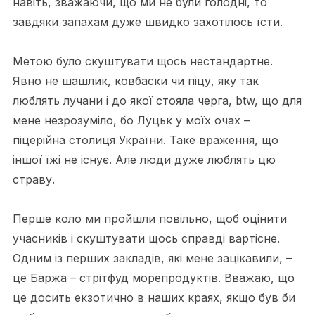
навіть, зважаючи, що ми не були голодні, то
завдяки запахам дуже швидко захотілось їсти.
Метою було скуштувати щось нестандартне.
Явно не шашлик, ковбаски чи піцу, яку так
люблять лучани і до якої стояла черга, btw, що для
мене незрозуміло, бо Луцьк у моїх очах –
піцерійна столиця України. Таке враження, що
іншої їжі не існує. Але люди дуже люблять цю
страву.
Перше коло ми пройшли повільно, щоб оцінити
учасників і скуштувати щось справді вартісне.
Одним із перших закладів, які мене зацікавили, –
це Баржа – стрітфуд морепродуктів. Вважаю, що
це досить екзотично в наших краях, якщо був би