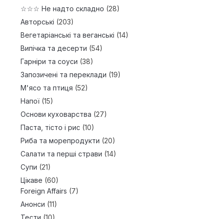
☆☆☆ Не надто складно
(28)
Авторські
(203)
Вегетаріанські та веганські
(14)
Випічка та десерти
(54)
Гарніри та соуси
(38)
Запозичені та переклади
(19)
М'ясо та птиця
(52)
Напої
(15)
Основи куховарства
(27)
Паста, тісто і рис
(10)
Риба та морепродукти
(20)
Салати та перші страви
(14)
Супи
(21)
Цікаве
(60)
Foreign Affairs
(7)
Анонси
(11)
Тести
(10)