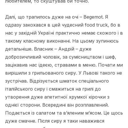
любителем, то скуштував би точно.
Далі, що трапилось дуже на очі – Begemot. Я
одразу закохався в цей чудесний food truck, бо в
нас у західній Україні практично немає схожого і в
такому класному виконанні. На цьому зупинюсь
детальніше. Власник – Андрій – дуже
доброзичливий чоловік, за сумісництвом і шеф,
зацікавив нас ідеєю, стравами в меню. Почати ми
вирішили з грильованого сиру. У Львові такого не
зустрічав. Відрізується шматок спеціального
італійського сиру і смажиться на грилі до
утворення дуже апетитної хрумкої кірочки з
однієї сторони. Всередині він розплавлений.
Подається із салатом та в’яленим м’ясом. Це щось
дуже смачне. Після сиру я таки наважився