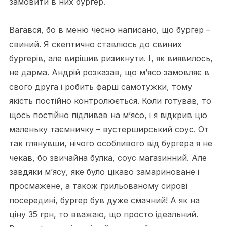
замовити в них бургер.
Вагався, бо в меню чесно написано, що бургер –
свиний. Я скептично ставлюсь до свиних
бургерів, але вирішив ризикнути. І, як виявилось,
не дарма. Андрій розказав, що м’ясо замовляє в
свого друга і робить фарш самотужки, тому
якість постійно контролюється. Коли готував, то
щось постійно підливав на м’ясо, і я відкрив цю
маленьку таємничку – вустерширський соус. От
так глянувши, нічого особливого від бургера я не
чекав, бо звичайна булка, соус магазинний. Але
завдяки м’ясу, яке було цікаво замариноване і
просмажене, а також грильованому сирові
посередині, бургер був дуже смачний! А як на
ціну 35 грн, то вважаю, що просто ідеальний.