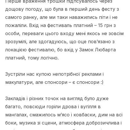
Перше враження трошки підпсувалось через
дощову погоду, що була в перший день фесту з
самого ранку, але ми таки наважились піти і не
пожаліли. Вхід на фестиваль платний – 15 грн з
особи, переваги цього входу мені якось не зовсім
зрозумілі, але здогадуюсь, що оце пов’язано з
локацією фестивалю, бо вхід у Замок Любарта
платний, тому логічно.
Зустріли нас купою непотрібної реклами і
макулатури, але спонсори – є спонсори :)
Закладів і різних точок на вигляд було дуже
багато, повсюди горіли дрова і вугілля в
мангалах, смажилось м’ясо і ковбаски, дим на всі
боки, музика зі сцени, атмосфера доброзичлива і