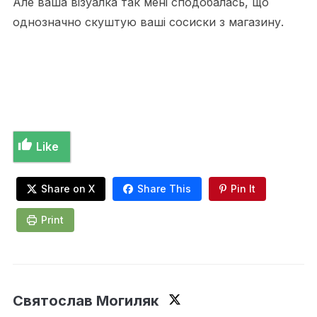
Але ваша візуалка так мені сподобалась, що
однозначно скуштую ваші сосиски з магазину.
Like
Share on X
Share This
Pin It
Print
Святослав Могиляк