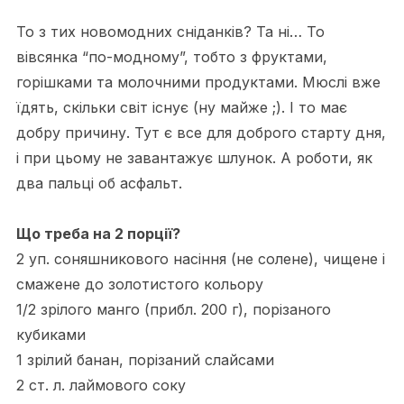
То з тих новомодних сніданків? Та ні… То
вівсянка “по-модному”, тобто з фруктами,
горішками та молочними продуктами. Мюслі вже
їдять, скільки світ існує (ну майже ;). І то має
добру причину. Тут є все для доброго старту дня,
і при цьому не завантажує шлунок. А роботи, як
два пальці об асфальт.
Що треба на 2 порції?
2 уп. соняшникового насіння (не солене), чищене і
смажене до золотистого кольору
1/2 зрілого манго (прибл. 200 г), порізаного
кубиками
1 зрілий банан, порізаний слайсами
2 ст. л. лаймового соку