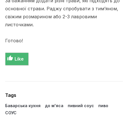
За бажанням додати різні трави, які підходять до
основної страви. Раджу спробувати з тим’яном,
свіжим розмарином або 2-3 лавровими
листочками.
Готово!
Like
Tags
Баварська кухня
до м'яса
пивний соус
пиво
СОУС