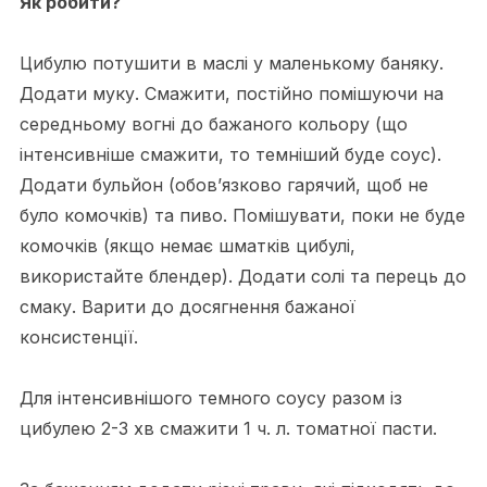
Як робити?
Цибулю потушити в маслі у маленькому баняку.
Додати муку. Смажити, постійно помішуючи на
середньому вогні до бажаного кольору (що
інтенсивніше смажити, то темніший буде соус).
Додати бульйон (обов’язково гарячий, щоб не
було комочків) та пиво. Помішувати, поки не буде
комочків (якщо немає шматків цибулі,
використайте блендер). Додати солі та перець до
смаку. Варити до досягнення бажаної
консистенції.
Для інтенсивнішого темного соусу разом із
цибулею 2-3 хв смажити 1 ч. л. томатної пасти.