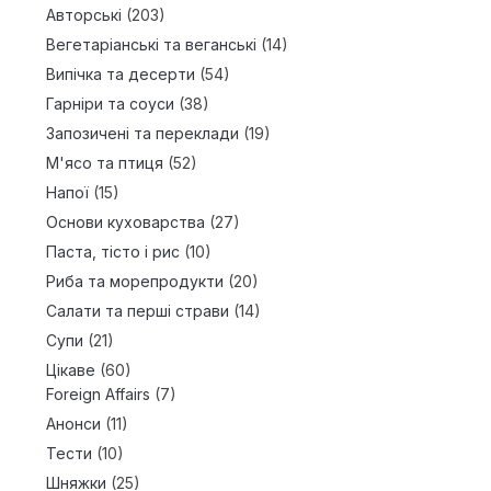
Авторські
(203)
Вегетаріанські та веганські
(14)
Випічка та десерти
(54)
Гарніри та соуси
(38)
Запозичені та переклади
(19)
М'ясо та птиця
(52)
Напої
(15)
Основи куховарства
(27)
Паста, тісто і рис
(10)
Риба та морепродукти
(20)
Салати та перші страви
(14)
Супи
(21)
Цікаве
(60)
Foreign Affairs
(7)
Анонси
(11)
Тести
(10)
Шняжки
(25)