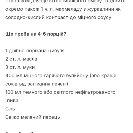
горошком для ще інтенсивнішого смаку. Подайте
окремо також 1 ч. л. мармеладу з журавлини як
солодко-кислий контраст до міцного соусу.
Що треба на 4-6 порцій?
1 дрібно порізана цибуля
2 ст. л. масла
3 ст. л. муки
400 мл міцного гарячого бульйону (або краще
соків від запікання печені)
100 мл темного або світлого нефільтрованого
пива
Сіль
Свіжо мелений перець