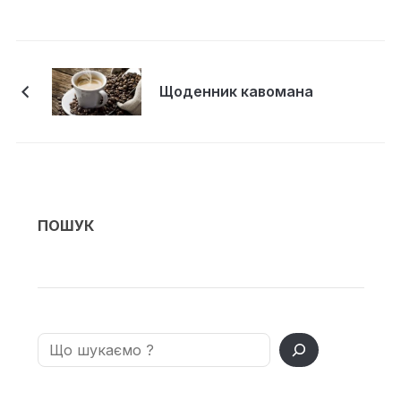
Щоденник кавомана
ПОШУК
Search