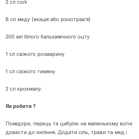
2 сл солі
8 сл меду (акація або різнотрав’я)
200 мл білого бальзамічного оцту
1 сл свіжого розмарину
1 сл свіжого тимяну
2 сл крохмалу.
Як робити ?
Помідори, перець та цибулю на маленькому вогні
довести до кипіння. Додати сіль, трави та мед і