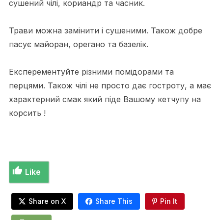
сушений чілі, кориандр та часник.
Трави можна замінити і сушеними. Також добре
пасує майоран, орегано та базелік.
Експерементуйте різними помідорами та
перцями. Також чілі не просто дає гостроту, а має
характерний смак який піде Вашому кетчупу на
корсить !
Like
Share on X
Share This
Pin It