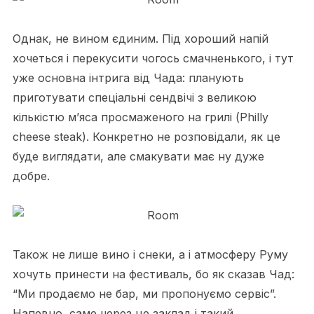
Однак, не вином єдиним. Під хороший напій
хочеться і перекусити чогось смачненького, і тут
уже основна інтрига від Чада: планують
приготувати спеціальні сендвічі з великою
кількістю м’яса просмаженого на грилі (Philly
cheese steak). Конкретно не розповідали, як це
буде виглядати, але смакувати має ну дуже
добре.
Також не лише вино і снеки, а і атмосферу Руму
хочуть принести на фестиваль, бо як сказав Чад:
“Ми продаємо не бар, ми пропонуємо сервіс”.
Напевно, саме через це заклад і такий