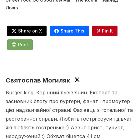
Львів
Share on X
Share This
Pin It
Print
Святослав Могиляк
Burger king. Корінний львів'янин. Експерт та
засновник блогу про бургери, фанат і промоутер
цієї надзвичайної страви! Фахівець з готельної та
ресторанної справи. Любить гострі соуси і дівчат
які люблять гостреньке :) Авантюрист, турист,
неодружений :) Обхват біцепса 41 см.