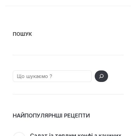
ПОШУК
Search
НАЙПОПУЛЯРНШІ РЕЦЕПТИ
Салат із теплим конфі з качиних