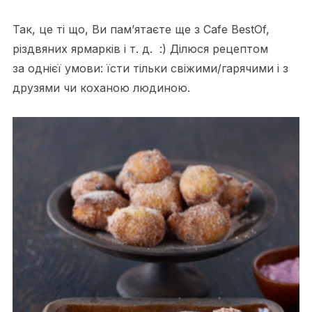
Так, це ті що, Ви пам’ятаєте ще з Cafe BestOf,
різдвяних ярмарків і т. д. :) Ділюся рецептом
за однієї умови: їсти тільки свіжими/гарячими і з
друзями чи коханою людиною.