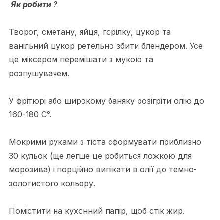
Як робити ?
Творог, сметану, яйця, горілку, цукор та
ванільний цукор ретельно збити блендером. Усе
це міксером перемішати з мукою та
розпушувачем.
У фрітюрі або широкому баняку розігріти олію до
160-180 С°.
Мокрими руками з тіста сформувати приблизно
30 кульок (ще легше це робиться ложкою для
морозива) і порційно випікати в олії до темно-
золотистого кольору.
Помістити на кухонний папір, щоб стік жир.