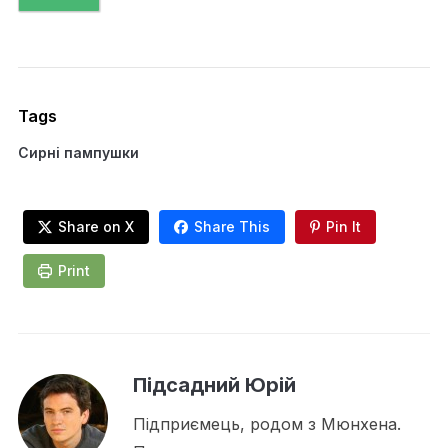
Tags
Сирні пампушки
Share on X
Share This
Pin It
Print
Підсадний Юрій
Підприємець, родом з Мюнхена.