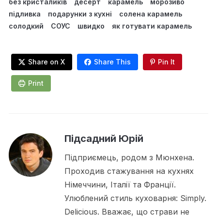
без кристаликів
десерт
карамель
морозиво
підливка
подарунки з кухні
солена карамель
солодкий
СОУС
швидко
як готувати карамель
Share on X
Share This
Pin It
Print
Підсадний Юрій
Підприємець, родом з Мюнхена.
Проходив стажування на кухнях
Німеччини, Італії та Франції.
Улюблений стиль куховарня: Simply.
Delicious. Вважає, що страви не