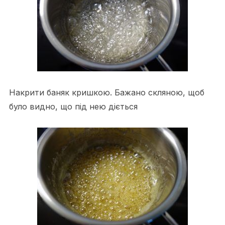
Накрити баняк кришкою. Бажано скляною, щоб
було видно, що під нею діється