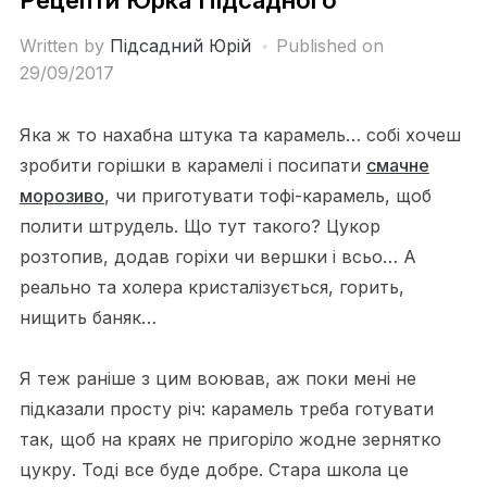
Written by
Підсадний Юрій
Published on
29/09/2017
Яка ж то нахабна штука та карамель… собі хочеш
зробити горішки в карамелі і посипати
смачне
морозиво
, чи приготувати тофі-карамель, щоб
полити штрудель. Що тут такого? Цукор
розтопив, додав горіхи чи вершки і всьо… А
реально та холера кристалізується, горить,
нищить баняк…
Я теж раніше з цим воював, аж поки мені не
підказали просту річ: карамель треба готувати
так, щоб на краях не пригоріло жодне зернятко
цукру. Тоді все буде добре. Стара школа це