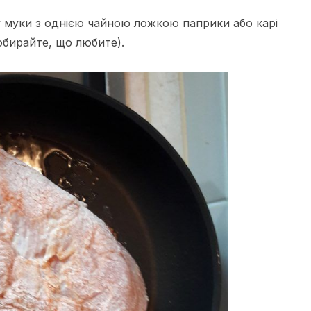
у муки з однією чайною ложкою паприки або карі
 обирайте, що любите).