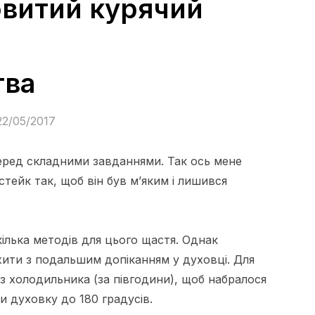
овитий курячий
тва
22/05/2017
перед складними завданнями. Так ось мене
тейк так, щоб він був м’яким і лишився
екілька методів для цього щастя. Однак
ити з подальшим допіканням у духовці. Для
 з холодильника (за півгодини), щоб набралося
ти духовку до 180 градусів.