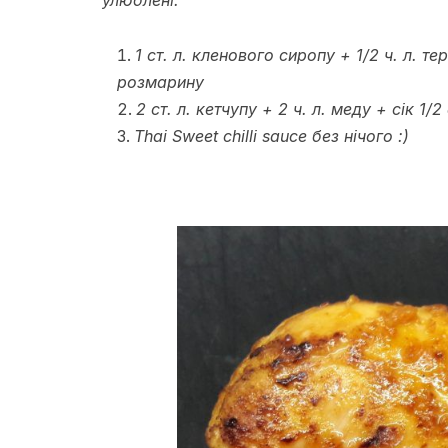
улюблені:
1 ст. л. кленового сиропу + 1/2 ч. л. т
розмарину
2 ст. л. кетчупу + 2 ч. л. меду + сік 1/
Thai Sweet chilli sauce без нічого :)