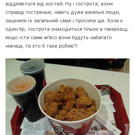
відділяється від костей. Ну і гострота, вони
справді гостренькі, навіть дуже ванільні люди,
зацінили їх загальний смак і просили ще. Хоча є
один tip, гострота знаходиться тільки в паніровці,
якщо їсти саме м’ясо вони будуть набагато
ніжніші, та хто б таке робив?!