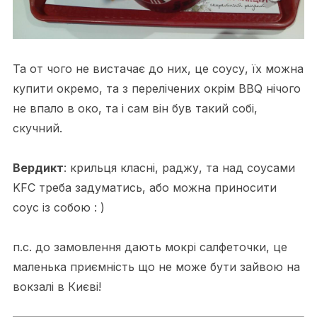
Та от чого не вистачає до них, це соусу, їх можна
купити окремо, та з перелічених окрім BBQ нічого
не впало в око, та і сам він був такий собі,
скучний.
Вердикт
: крильця класні, раджу, та над соусами
KFC треба задуматись, або можна приносити
соус із собою : )
п.с. до замовлення дають мокрі салфеточки, це
маленька приємність що не може бути зайвою на
вокзалі в Києві!