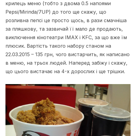
крилець меню (тобто з двома 0.5 напоями
Pepsi/Mirinda/7UP) до того ще скажу, що
розливна пепсі це просто щось, в рази смачніша
за пляшкову, та зазвичай її мало де продають,
виключення кінотеатри IMAX і KFC, за що вже їм
плюсик. Вартість такого набору станом на
22.03.2015 – 135 грн, чого вистарчить, як написано
в меню, на трьох людей. Наперед забіжу і скажу,
що цього вистачає на 4-х дорослих і ще трішки.