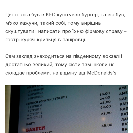
Цього літа був в KFC куштував бургер, та він був,
м’яко кажучи, такий собі, тому вирішив
скуштувати і написати про їхню фірмову страву –
гострі курячі крильця в паніровці.
Сам заклад знаходиться на південному вокзалі і
достатньо великий, тому сісти там ніколи не
складає проблеми, на відміну від McDonalds`s.