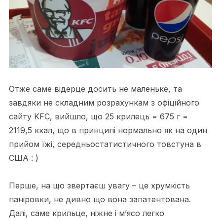
Отже саме відерце досить не маленьке, та
завдяки не складним розрахункам з офіційного
сайту KFC, вийшло, що 25 крилець = 675 г =
2119,5 ккал, що в принципі нормально як на один
прийом їжі, середньостатистичного товстуна в
США : )
Перше, на що звертаєш увагу – це хрумкість
паніровки, не дивно що вона запатентована.
Далі, саме крильце, ніжне і м’ясо легко