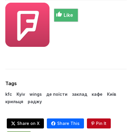
Like
Tags
kfc
Kyiv
wings
де поїсти
заклад
кафе
Київ
крильця
раджу
Share on X
Share This
Pin It