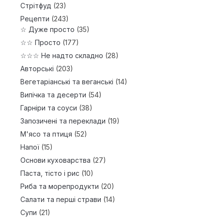
Стрітфуд
(23)
Рецепти
(243)
☆ Дуже просто
(35)
☆☆ Просто
(177)
☆☆☆ Не надто складно
(28)
Авторські
(203)
Вегетаріанські та веганські
(14)
Випічка та десерти
(54)
Гарніри та соуси
(38)
Запозичені та переклади
(19)
М'ясо та птиця
(52)
Напої
(15)
Основи куховарства
(27)
Паста, тісто і рис
(10)
Риба та морепродукти
(20)
Салати та перші страви
(14)
Супи
(21)