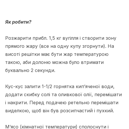
Як робити?
Розжарити прибл. 1,5 кг вугілля і створити зону
прямого жару (все на одну купу згорнути). На
висоті решітки має бути жар температурою
такою, аби долоню можна було втримати
буквально 2 секунди.
Кус-кус залити 1-1/2 горнятка кип’яченої води,
додати скибку солі та оливкової олії, перемішати
і накрити. Перед подачею ретельно перемішати
виделкою, щоб він був розсипчастий і пухкий.
М’ясо (кімнатної температури) сполоснути і