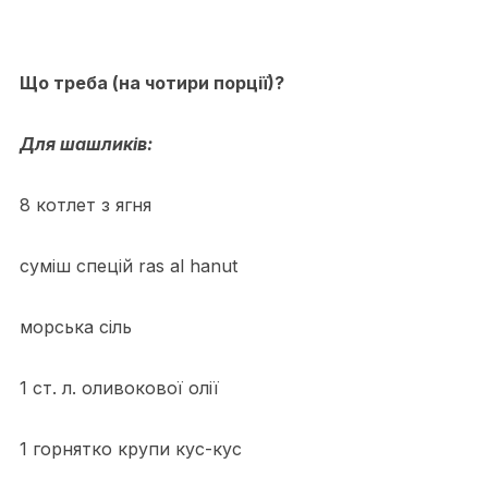
Що треба (на чотири порції)?
Для шашликів:
8 котлет з ягня
суміш спецій ras al hanut
морська сіль
1 ст. л. оливокової олії
1 горнятко крупи кус-кус