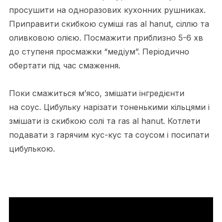
просушити на одноразових кухонних рушниках.
Приправити скибкою суміші ras al hanut, сіллю та
оливковою олією. Посмажити приблизно 5-6 хв
до ступеня просмажки “медіум”. Періодично
обертати під час смаження.
Поки смажиться м’ясо, змішати інгредієнти
на соус. Цибульку нарізати тоненькими кільцями і
змішати із скибкою солі та ras al hanut. Котлети
подавати з гарячим кус-кус та соусом і посипати
цибулькою.