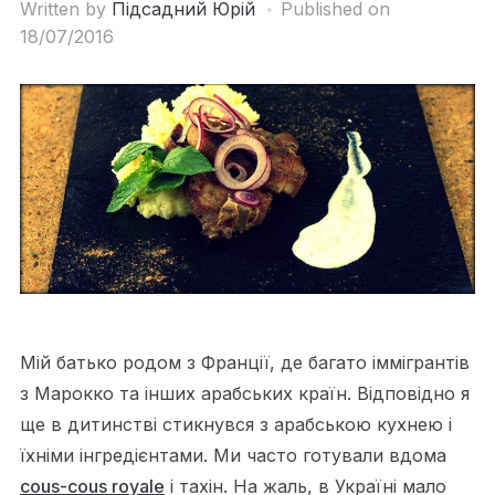
Written by
Підсадний Юрій
Published on
18/07/2016
Мій батько родом з Франції, де багато іммігрантів
з Марокко та інших арабських країн. Відповідно я
ще в дитинстві стикнувся з арабською кухнею і
їхніми інгредієнтами. Ми часто готували вдома
cous-cous royale
і тахін. На жаль, в Україні мало