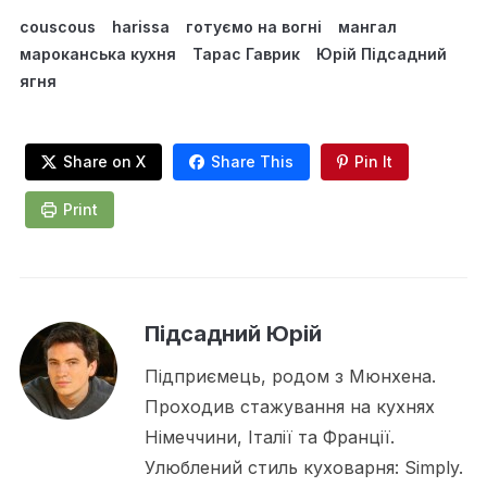
couscous
harissa
готуємо на вогні
мангал
мароканська кухня
Тарас Гаврик
Юрій Підсадний
ягня
Share on X
Share This
Pin It
Print
Підсадний Юрій
Підприємець, родом з Мюнхена.
Проходив стажування на кухнях
Німеччини, Італії та Франції.
Улюблений стиль куховарня: Simply.