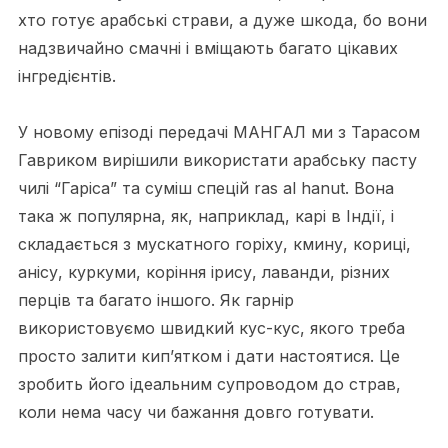
хто готує арабські страви, а дуже шкода, бо вони
надзвичайно смачні і вміщають багато цікавих
інгредієнтів.
У новому епізоді передачі МАНГАЛ ми з Тарасом
Гавриком вирішили використати арабську пасту
чилі “Гаріса” та суміш спецій ras al hanut. Вона
така ж популярна, як, наприклад, карі в Індії, і
складається з мускатного горіху, кмину, кориці,
анісу, куркуми, коріння ірису, лаванди, різних
перців та багато іншого. Як гарнір
використовуємо швидкий кус-кус, якого треба
просто залити кип’ятком і дати настоятися. Це
зробить його ідеальним супроводом до страв,
коли нема часу чи бажання довго готувати.