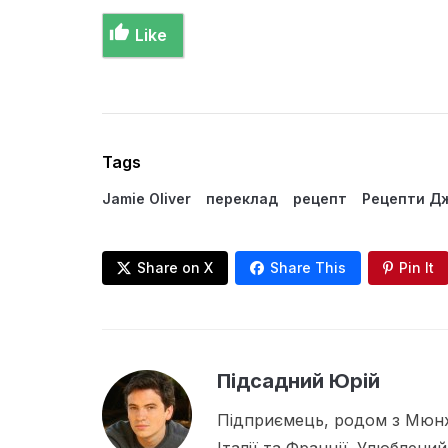
Like
Tags
Jamie Oliver
переклад
рецепт
Рецепти Дж
Share on X
Share This
Pin It
Підсадний Юрій
Підприємець, родом з Мюнх