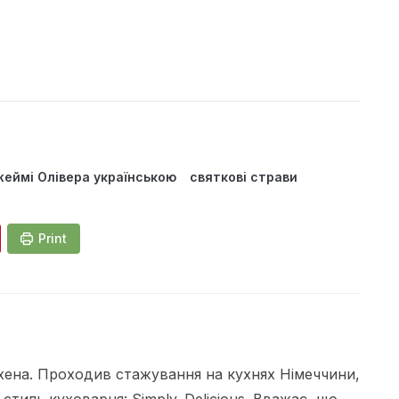
еймі Олівера українською
святкові страви
Print
ена. Проходив стажування на кухнях Німеччини,