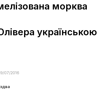
мелізована морква
Олівера українською
19/07/2016
іздва