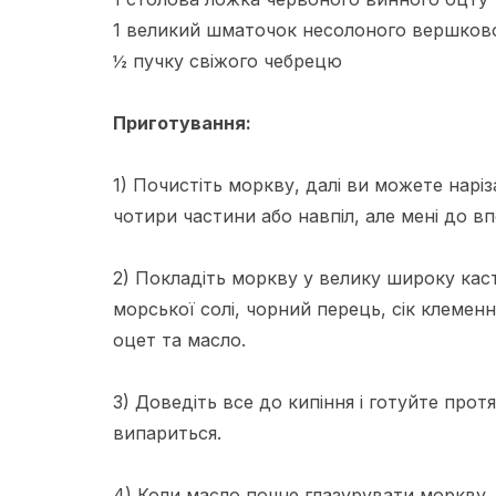
1 великий шматочок несолоного вершков
½ пучку свіжого чебрецю
Приготування:
1) Почистіть моркву, далі ви можете нарі
чотири частини або навпіл, але мені до в
2) Покладіть моркву у велику широку кас
морської солі, чорний перець, сік клемен
оцет та масло.
3) Доведіть все до кипіння і готуйте про
випариться.
4) Коли масло почне глазурувати моркву, 