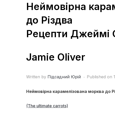
Неймовірна кара
до Різдва
Рецепти Джеймі 
Jamie Oliver
Written by
Підсадний Юрій
Published on
Неймовірна карамелізована морква до Р
(The ultimate carrots)