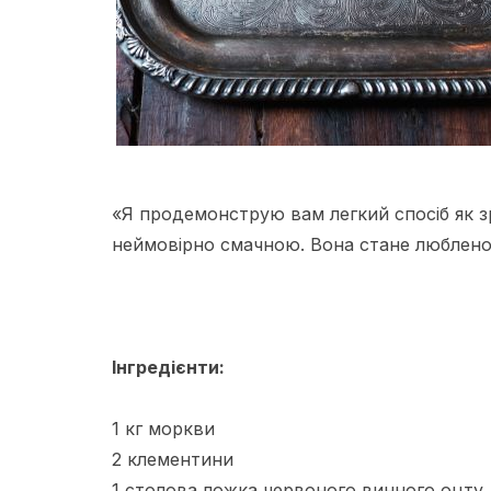
«Я продемонструю вам легкий спосіб як 
неймовірно смачною. Вона стане люблено
Інгредієнти:
1 кг моркви
2 клементини
1 столова ложка червоного винного оцту