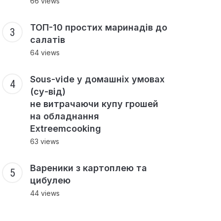
66 views
ТОП-10 простих маринадів до
салатів
64 views
Sous-vide у домашніх умовах
(су-від)
не витрачаючи купу грошей
на обладнання
Extreemcooking
63 views
Вареники з картоплею та
цибулею
44 views