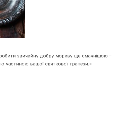
зробити звичайну добру моркву ще смачнішою –
ю частиною вашої святкової трапези.»