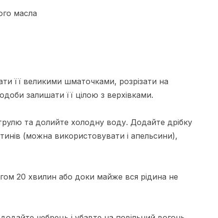
ого масла
зати її великими шматочками, розрізати на
подоби залишати її цілою з верхівками.
трулю та долийте холодну воду. Додайте дрібку
нтинів (можна використовувати і апельсини),
тягом 20 хвилин або доки майже вся рідина не
додайте чебрець і убавте на повільний вогонь.