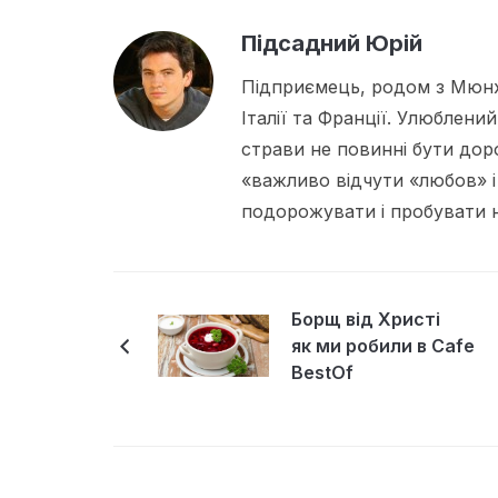
Підсадний Юрій
Підприємець, родом з Мюнх
Італії та Франції. Улюблений
страви не повинні бути дор
«важливо відчути «любов» і
подорожувати і пробувати но
Борщ від Христі
як ми робили в Cafe
BestOf