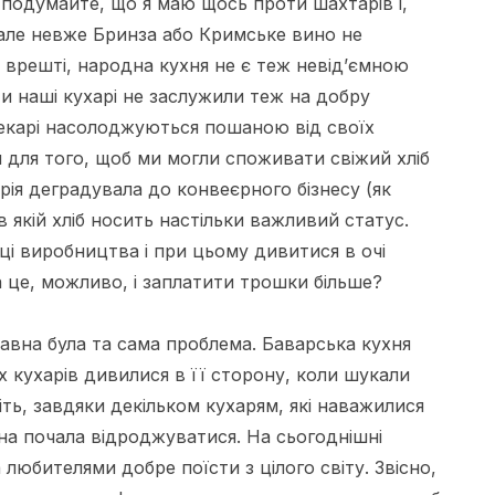
 подумайте, що я маю щось проти шахтарів і,
але невже Бринза або Кримське вино не
 врешті, народна кухня не є теж невід’ємною
Чи наші кухарі не заслужили теж на добру
 пекарі насолоджуються пошаною від своїх
и для того, щоб ми могли споживати свіжий хліб
трія деградувала до конвеєрного бізнесу (як
 в якій хліб носить настільки важливий статус.
ці виробництва і при цьому дивитися в очі
а це, можливо, і заплатити трошки більше?
давна була та сама проблема. Баварська кухня
 кухарів дивилися в її сторону, коли шукали
иліть, завдяки декільком кухарям, які наважилися
она почала відроджуватися. На сьогоднішні
любителями добре поїсти з цілого світу. Звісно,