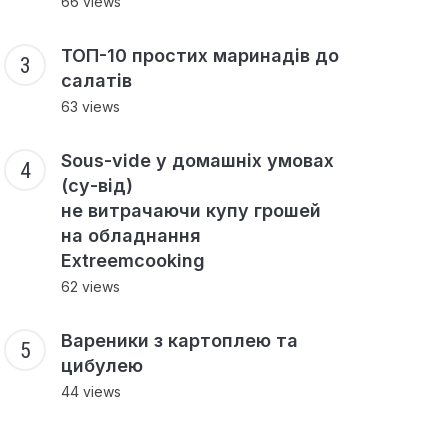
66 views
ТОП-10 простих маринадів до
салатів
63 views
Sous-vide у домашніх умовах
(су-від)
не витрачаючи купу грошей
на обладнання
Extreemcooking
62 views
Вареники з картоплею та
цибулею
44 views