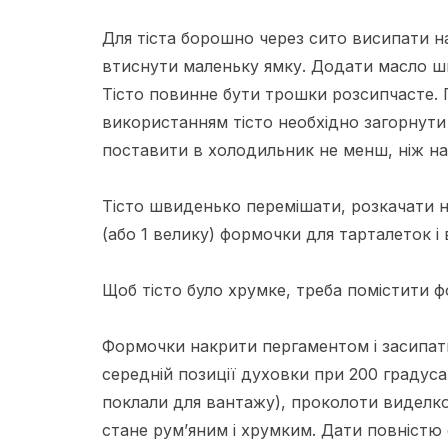
Для тіста борошно через сито висипати на
втиснути маленьку ямку. Додати масло ш
Тісто повинне бути трошки розсипчасте. 
використанням тісто необхідно загорнути 
поставити в холодильник не менш, ніж на
Тісто швиденько перемішати, розкачати 
(або 1 велику) формочки для тарталеток і 
Щоб тісто було хрумке, треба помістити ф
Формочки накрити пергаментом і засипати
середній позиції духовки при 200 градусах
поклали для вантажу), проколоти виделко
стане рум’яним і хрумким. Дати повністю 