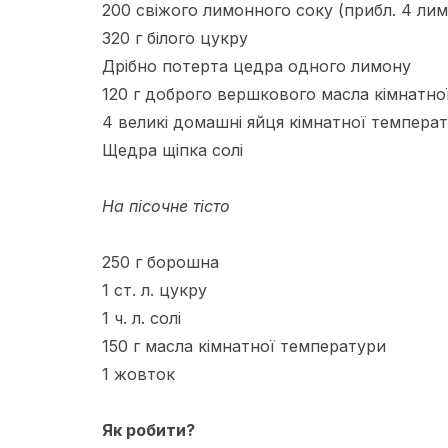
200 свіжого лимонного соку (прибл. 4 ли
320 г білого цукру
Дрібно потерта цедра одного лимону
120 г доброго вершкового масла кімнатно
4 великі домашні яйця кімнатної темпера
Щедра щіпка солі
На пісочне тісто
250 г борошна
1 ст. л. цукру
1 ч. л. солі
150 г масла кімнатної температури
1 жовток
Як робити?