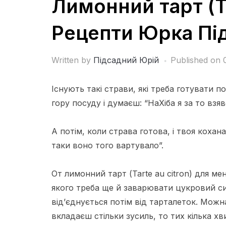
Лимонний тарт (Ta
Рецепти Юрка Пі
Written by
Підсадний Юрій
Published on
Існують такі страви, які треба готувати п
гору посуду і думаєш: “НаХіба я за то взяв
А потім, коли страва готова, і твоя кохана
таки воно того вартувало”.
От лимонний тарт (Tarte au citron) для мен
якого треба ще й заварювати цукровий сир
від’єднується потім від тарталеток. Можн
вкладаєш стільки зусиль, то тих кілька 