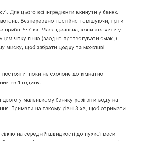
). Для цього всі інгредієнти вкинути у баняк.
 вогонь. Безперервно постійно помішуючи, гріти
е прибл. 5-7 хв. Маса ідеальна, коли вмочити у
цем чітку лінію (заодно протестувати смак ;).
ншу миску, щоб забрати цедру та можливі
 постояти, поки не схолоне до кімнатної
ник на 1 годину.
ля цього у маленькому баняку розігріти воду на
ння. Тримати на такому рівні 3 хв, щоб отримати
 сіллю на середній швидкості до пухкої маси.