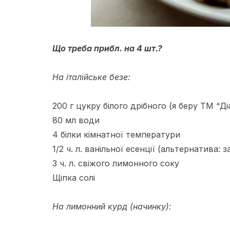
Що треба прибл. на 4 шт.?
На італійське безе:
200 г цукру білого дрібного (я беру ТМ “Д
80 мл води
4 білки кімнатної температури
1/2 ч. л. ванільної есенції (альтернатива:
3 ч. л. свіжого лимонного соку
Щіпка солі
На лимонний курд (начинку):