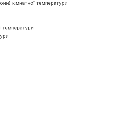
мони) кімнатної температури
ї температури
тури