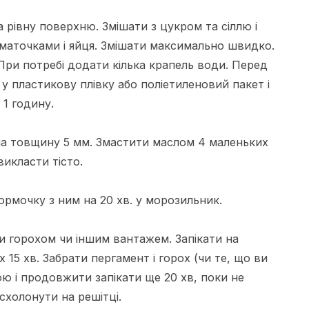
 рівну поверхню. Змішати з цукром та сіллю і
маточками і яйця. Змішати максимально швидко.
При потребі додати кілька крапель води. Перед
у пластикову плівку або поліетиленовий пакет і
 1 годину.
на товщину 5 мм. Змастити маслом 4 маленьких
викласти тісто.
ормочку з ним на 20 хв. у морозильник.
 горохом чи іншим вантажем. Запікати на
 15 хв. Забрати пергамент і горох (чи те, що ви
ю і продовжити запікати ще 20 хв, поки не
схолонути на решітці.