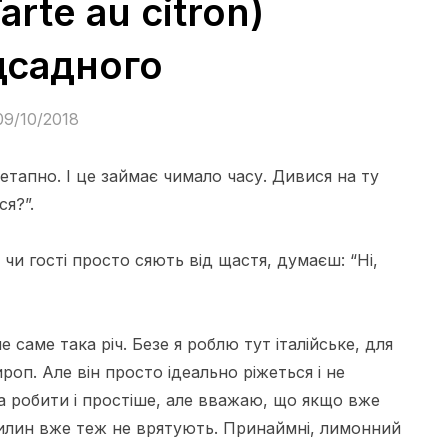
rte au citron)
дсадного
09/10/2018
оетапно. І це займає чимало часу. Дивися на ту
ся?”.
 чи гості просто сяють від щастя, думаєш: “Ні,
е саме така річ. Безе я роблю тут італійське, для
оп. Але він просто ідеально ріжеться і не
а робити і простіше, але вважаю, що якщо вже
хвилин вже теж не врятують. Принаймні, лимонний