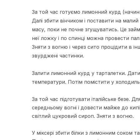
За той час готуємо лимонний курд (начинку
Далі збити вінчиком і поставити на малий
масу, поки не почне згущуватись. Це займ
неї ложку і по спинці можна провести паль
Зняти з вогню і через сито процідити в і
звурджені частинки.
Залити лимонний курд у тарталетки. Дати
температури. Потім помістити у холодиль
За той час підготувати італійське безе. Д
середньому вогні і довести майже до кипі
світлий цукровий сироп. Зняти з вогню.
У міксері збити білки з лимонним соком та