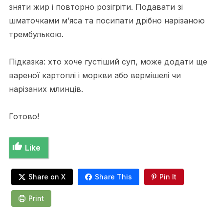
зняти жир і повторно розігріти. Подавати зі
шматочками м’яса та посипати дрібно нарізаною
трембулькою.
Підказка: хто хоче густіший суп, може додати ще
вареної картоплі і моркви або вермішелі чи
нарізаних млинців.
Готово!
Like
Share on X
Share This
Pin It
Print