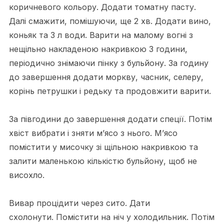
коричневого кольору. Додати томатну пасту.
Далі смажити, помішуючи, ще 2 хв. Додати вино,
коньяк та 3 л води. Варити на малому вогні з
нещільно накладеною накривкою 3 години,
періодично знімаючи пінку з бульйону. За годину
до завершення додати моркву, часник, селеру,
корінь петрушки і редьку та продовжити варити.
За півгодини до завершення додати спеції. Потім
хвіст вибрати і зняти м’ясо з нього. М’ясо
помістити у мисочку зі щільною накривкою та
залити маленькою кількістю бульйону, щоб не
висохло.
Вивар процідити через сито. Дати
схолонути. Помістити на ніч у холодильник. Потім