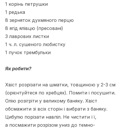
1 корінь петрушки
1 редька
8 зерняток духмяного перцю
8 ягід ялівцю (пресовані)
3 лаврових листки
1 ч. л. сушеного любистку
1 пучок трембульки
Як робити?
Хвіст розрізати на шматки, товщиною у 2-3 см
(орієнтуйтеся по хребцях). Помити і посушити.
Олію розігріти у великому баняку. Хвіст
обсмажити зі всіх сторін і вибрати з баняку.
Цибулю порізати навпіл. Не чистити її,
а посмажити розрізом униз до темно-