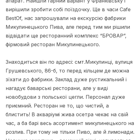
апарат. Найшли гарний варіант у Франківську і
вирішили зробити собі поїздочку. Ще в часи Cafe
BestOf, нас запрошували на екскурсію фабрики
Микулинецького Пива, але перед тим ми рішили
відвідати ще ресторанний комплекс “БРОВАР”,
фірмовий ресторан Микулинецького.
Знаходиться він по адресі: смт.Микулинці, вулиця
Грушевського, 86-б, то перед кільцем де можна
зїхати до фабрики. Заклад дуже рустикальний і
нагадує баварські ресторани, але у виді
новобудови з польської цегли. Персонал дуже
приємний. Ресторан не то, що чистий, а
блистить! В акваріумі жива осетра чекає на свій
час, а ба барі весь асортимент микулинецького на
розлив. При тому не тільки Пиво, але й лимонади.