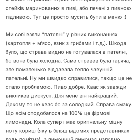
стейків маринованих в пиві, або печені з пивною
підливою. Тут це просто мусить бути в меню :)
Ми собі взяли “пателні” у різних виконаннях
(картопля + м’ясо, язик з грибами і т.д.). Шкода
було, що страва видно не готувалася в пателні,
бо вона була холодна. Сама стравав була гаряча,
але помаленько віддавала тепло чавунній
пательні. Ну ми швидко справилися, такщо це не
стало проблемою. Пиво добре. Квас як завжди
викликав дискусії. Для мене він найкращий.
Декому то не квас бо за солодкий. Справа смаку.
Що всім сподобалося на 100% це фірмові
лимонади. Кола супер і має оригінальну міцну
ноту кориці (яку в більш відомих представниках,
ледь помітна), а лимонний лимонад напевно