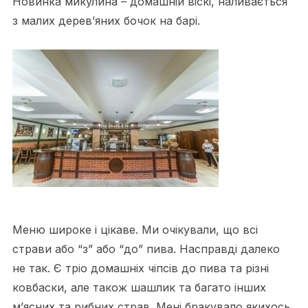
Новинка микулина – домашній віскі, наливається
з малих дерев’яних бочок на барі.
Меню широке і цікаве. Ми очікували, що всі
страви або “з” або “до” пива. Насправді далеко
не так. Є тріо домашніх чіпсів до пива та різні
ковбаски, але також шашлик та багато інших
м’ясних та рибних страв. Мені бракувало якихось