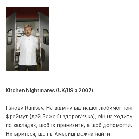
Kitchen Nightmares (UK/US з 2007)
І знову Ramsey. На відміну від нашої любимої пані
Фреймут (дай Боже її здоров’ячка), він не ходить
по закладах, щоб їх принизити, а щоб допомогти.
Не віриться, що і в Америці можна найти