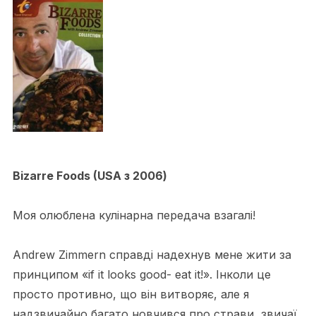
Bizarre Foods (USA з 2006)
Моя олюблена кулінарна передача взагалі!
Andrew Zimmern справді надехнув мене жити за
принципом «if it looks good- eat it!». Інколи це
просто противно, що він витворяє, але я
надзвичайно багато новчився про страви, звичаї