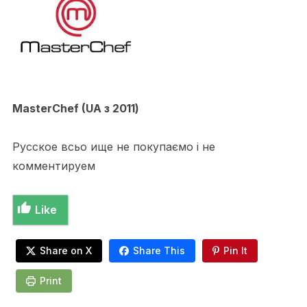
MasterChef (UA з 2011)
Русское всьо ище не покупаємо і не
комментируем
Like
Share on X
Share This
Pin It
Print