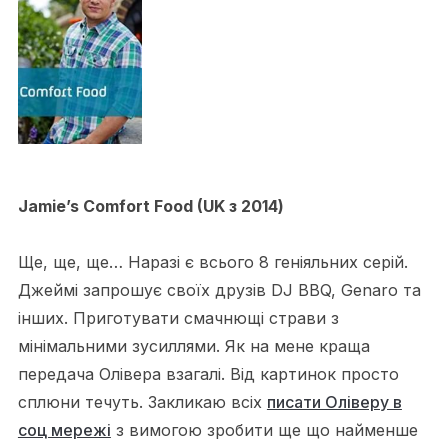
Jamie’s Comfort Food (UK з 2014)
Ще, ще, ще… Наразі є всього 8 геніяльних серій.
Джеймі запрошує своїх друзів DJ BBQ, Genaro та
інших. Приготувати смачнющі страви з
мінімальними зусиллями. Як на мене краща
передача Олівера взагалі. Від картинок просто
сплюни течуть. Закликаю всіх
писати Оліверу в
соц мережі
з вимогою зробити ще що найменше