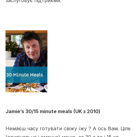
заслуговує підтрикми.
Jamie’s 30/15 minute meals (UK з 2010)
Немаєш часу готувати свіжу їжу ? А ось Вам. Ціле
(оригінальне і смачне) меню, за 30 а то і 15 хв.