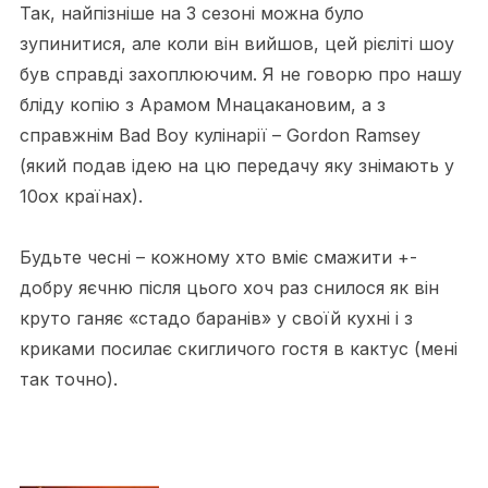
Так, найпізніше на 3 сезоні можна було
зупинитися, але коли він вийшов, цей рієліті шоу
був справді захоплюючим. Я не говорю про нашу
бліду копію з Арамом Мнацакановим, а з
справжнім Bad Boy кулінарії – Gordon Ramsey
(який подав ідею на цю передачу яку знімають у
10ох країнах).
Будьте чесні – кожному хто вміє смажити +-
добру яєчню після цього хоч раз снилося як він
круто ганяє «стадо баранів» у своїй кухні і з
криками посилає скигличого гостя в кактус (мені
так точно).