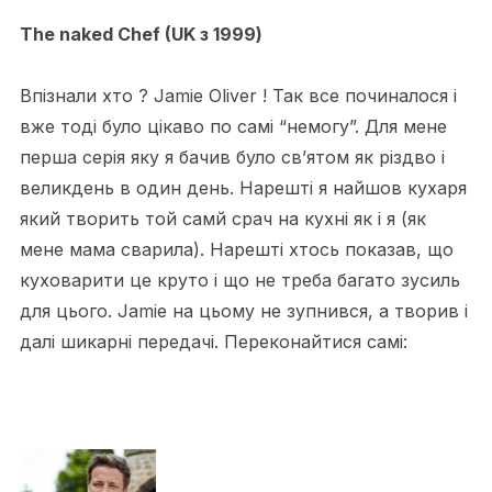
The naked Chef (UK з 1999)
Впізнали хто ? Jamie Oliver ! Так все починалося і
вже тоді було цікаво по самі “немогу”. Для мене
перша серія яку я бачив було св’ятом як різдво і
великдень в один день. Нарешті я найшов кухаря
який творить той самй срач на кухні як і я (як
мене мама сварила). Нарешті хтось показав, що
куховарити це круто і що не треба багато зусиль
для цього. Jamie на цьому не зупнився, а творив і
далі шикарні передачі. Переконайтися самі: