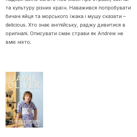
та культуру різних країн. Наважився попробувати
бичачі яйця та морського їжака і мушу сказати –
delicious. Хто знає англійську, раджу дивитися в
оригіналі. Описувати смак страви як Andrew не
вміє ніхто.