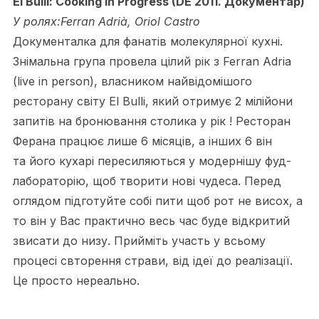
El Bulli: Cooking In Progress (DE 2011. Документар)
У ролях:Ferran Adrià, Oriol Castro
Документалка для фанатів молекулярної кухні.
Знімальна група провела цілий рік з Ferran Adria
(live in person), власником найвідомішого
ресторану світу El Bulli, який отримує 2 мілійони
запитів на бронювання столика у рік ! Ресторан
Ферана працює лише 6 місяців, а інших 6 він
та його кухарі пересиляються у модернішу фуд-
лабораторію, щоб творити нові чудеса. Перед
оглядом підготуйте собі пити щоб рот не висох, а
то він у Вас практично весь час буде відкритий
звисати до низу. Прийміть участь у всьому
процесі свторення страви, від ідеї до реалізації.
Це просто
нереально.