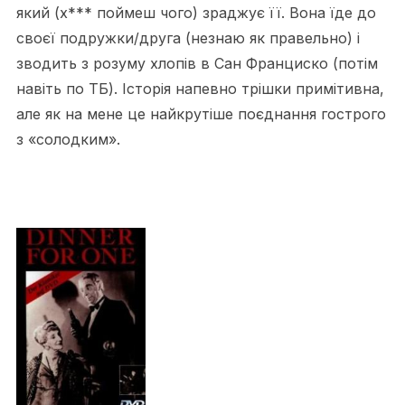
який (х*** поймеш чого) зраджує її. Вона їде до
своєї подружки/друга (незнаю як правельно) і
зводить з розуму хлопів в Сан Франциско (потім
навіть по ТБ). Історія напевно трішки примітивна,
але як на мене це найкрутіше поєднання гострого
з «солодким».