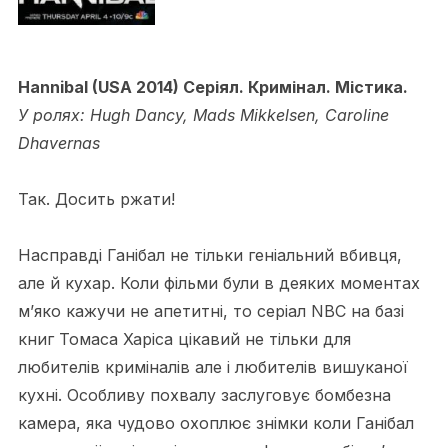
Hannibal (USA 2014) Серіял. Кримінал. Містика.
У ролях: Hugh Dancy, Mads Mikkelsen, Caroline
Dhavernas
Так. Досить ржати!
Насправді Ганібал не тільки геніальний вбивця,
але й кухар. Коли фільми були в деяких моментах
м’яко кажучи не апетитні, то серіал NBC на базі
книг Томаса Харіса цікавий не тільки для
любителів криміналів але і любителів вишуканої
кухні. Особливу похвалу заслуговує бомбезна
камера, яка чудово охоплює знімки коли Ганібал