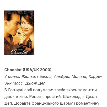
Chocolat (USA/UK 2000)
У ролях: Жюльетт Бинош, Альфред Молина, Кэрри-
Энн Мосс, Джоні Деп
В Голівуді собі подумали: треба якось замантии
дівок в кіно. Рецепт простий: Шоколад + Джоні
Деп. Добавте французького шарму і романтичну