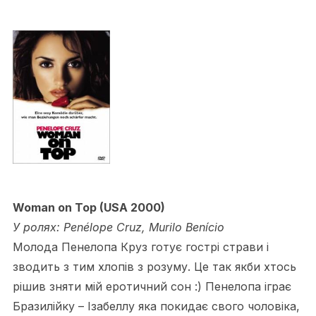
Woman on Top (USA 2000)
У ролях: Penélope Cruz, Murilo Benício
Молода Пенелопа Круз готує гострі страви і
зводить з тим хлопів з розуму. Це так якби хтось
рішив зняти мій еротичний сон :) Пенелопа іграє
Бразилійку – Ізабеллу яка покидає свого чоловіка,