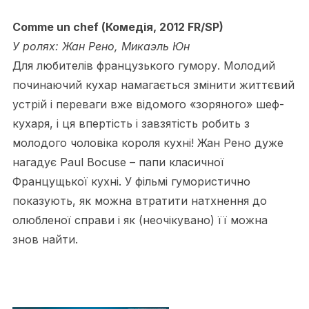
Comme un chef (Комедія, 2012 FR/SP)
У ролях: Жан Рено, Микаэль Юн
Для любителів французького гумору. Молодий
починаючий кухар намагається змінити життєвий
устрій і переваги вже відомого «зоряного» шеф-
кухаря, і ця впертість і завзятість робить з
молодого чоловіка короля кухні! Жан Рено дуже
нагадує Paul Bocuse – папи класичної
Францущької кухні. У фільмі гумористично
показують, як можна втратити натхнення до
олюбленої справи і як (неочікувано) її можна
знов найти.