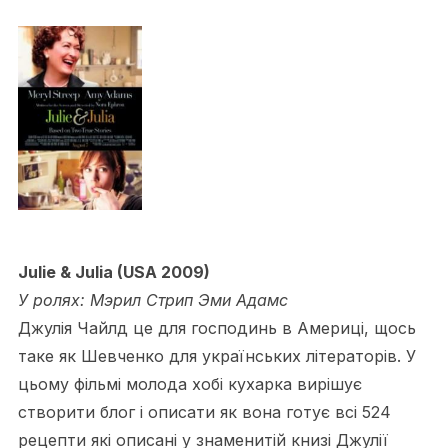
Julie & Julia (USA 2009)
У ролях: Мэрил Стрип Эми Адамс
Джулія Чайлд це для господинь в Америці, щось
таке як Шевченко для українських літераторів. У
цьому фільмі молода хобі кухарка вирішує
створити блог і описати як вона готує всі 524
рецепти які описані у знаменитій книзі Джулії