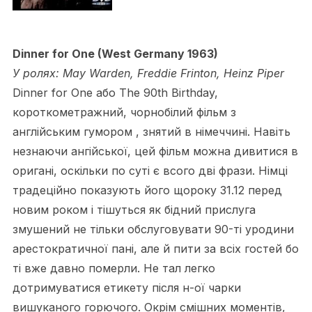
Dinner for One (West Germany 1963)
У ролях: May Warden, Freddie Frinton, Heinz Piper
Dinner for One або The 90th Birthday,
короткометражний, чорнобілий фільм з
англійським гумором , знятий в німеччині. Навіть
незнаючи ангійської, цей фільм можна дивитися в
оригані, оскільки по суті є всого дві фрази. Німці
традеційно показують його щороку 31.12 перед
новим роком і тішуться як бідний прислуга
змушений не тільки обслуговувати 90-ті уродини
арестократичної пані, але й пити за всіх гостей бо
ті вже давно померли. Не тал легко
дотримуватися етикету після н-ої чарки
вишуканого горючого. Окрім смішних моментів,