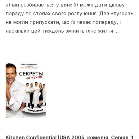
а) він розбирається у вині; б) може дати ділову
пораду по стопах свого розлучення. Два «лузера»
не могли припускати, що їх чекає попереду, і
наскільки цей тиждень змінить їхнє життя …
Kitchen Confidential (USA 2005, комедія, Серіял, 1