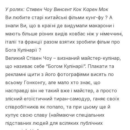
У ролях: Стивен Чоу Винсент Кок Карен Мок
Ви любите старі китайські фільми кунг-фу ? А
знали Ви, що в країні де видумали макарони і
мають більше різних видів ковбас ніж у німеччині,
італії та франції разом взятих зробили фільм про
Бога Кулінарії ?
Великий Стівен Чоу – визнаний майстер-кулінар,
що називає себе “Богом Кулінарії”. Плакати та
рекламні щити з його фотографіями висять по
всьому Гонконгу, але мало хто знає, що
насправді він не такий вже і майстер, а просто
злісний егоїстичний тиран-самодур, ганяє своїх
співробітників як попало, та при цьому ще й
купує свою славу (наймаючи спеціальних
підставних людей для всіляких публічних