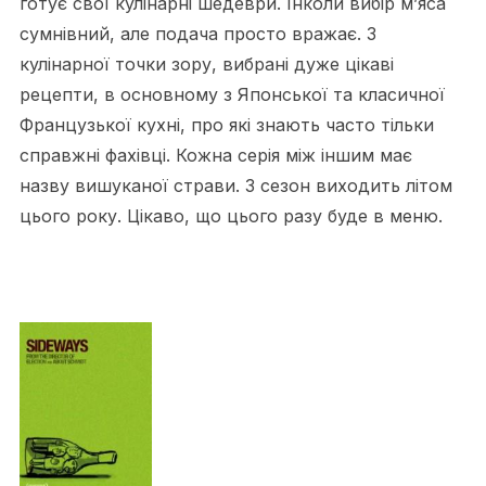
готує свої кулінарні шедеври. Інколи вибір м’яса
сумнівний, але подача просто вражає. З
кулінарної точки зору, вибрані дуже цікаві
рецепти, в основному з Японської та класичної
Французької кухні, про які знають часто тільки
справжні фахівці. Кожна серія між іншим має
назву вишуканої страви. 3 сезон виходить літом
цього року. Цікаво, що цього разу буде в меню.