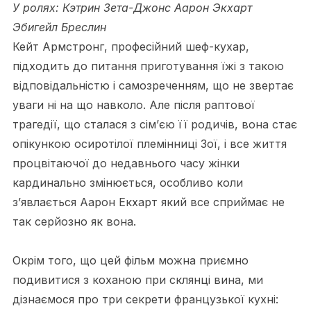
У ролях: Кэтрин Зета-Джонс Аарон Экхарт
Эбигейл Бреслин
Кейт Армстронг, професійний шеф-кухар,
підходить до питання приготування їжі з такою
відповідальністю і самозреченням, що не звертає
уваги ні на що навколо. Але після раптової
трагедії, що сталася з сім’єю її родичів, вона стає
опікункою осиротілої племінниці Зої, і все життя
процвітаючої до недавнього часу жінки
кардинально змінюється, особливо коли
з’явлається Аарон Екхарт який все сприймає не
так серйозно як вона.
Окрім того, що цей фільм можна приємно
подивитися з коханою при склянці вина, ми
дізнаємося про три секрети французької кухні: