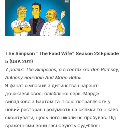
The Simpson “The Food Wife” Season 23 Episode
5
(USA 2011)
У ролях: The Simpsons, а в гостях Gordon Ramsay,
Anthony Bourdain And Mario Batali
Я фанат сімпоснів з дитинства і нарешті
дочекався своєї олюбленої серії. Мардж
випадково з Бартом та Лізою потрапляють у
новий ресторан і розуміють на скільки то цікаво
скоштувати, щось чого ніколи не пробував. Під
враженнями вони засновують фуд-блог і