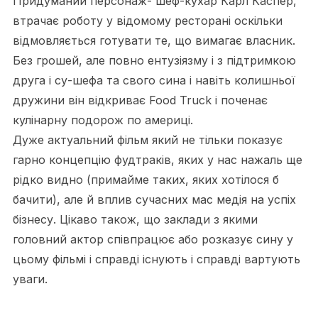
Придуманий персонаж- шеф-кухар Карл Каспер,
втрачає роботу у відомому ресторані оскільки
відмовляється готувати те, що вимагає власник.
Без грошей, але повно ентузіязму і з підтримкою
друга і су-шефа та свого сина і навіть колишньої
дружини він відкриває Food Truck і поченає
кулінарну подорож по америці.
Дуже актуальний фільм який не тільки показує
гарно концепцію фудтраків, яких у нас нажаль ще
рідко видно (примайме таких, яких хотілося б
бачити), але й вплив сучасних мас медія на успіх
бізнесу. Цікаво також, що заклади з якими
головний актор співпрацює або розказує сину у
цьому фільмі і справді існують і справді вартують
уваги.