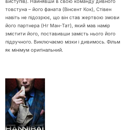
виступів). Найнявши в свою команду дивного
товстуна – його фаната (Вінсент Кок), Стівен
навіть не підозрює, що він став жертвою змови
його партнера (Нг Ман-Тат), який мав намір
змістити його, поставивши замість нього його
підручного. Виключаємо мізки і дивимось. Фільм
як мінімум оригінальний.