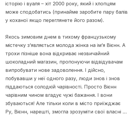
історію і вуаля – хіт 2000 року, який і хлопцям
може сподобатись (принайме заробите пару балів
у коханої якщо переглянете його разом).
Якось зимовим днем в тихому французькому
містечку з’являється молода жінка на ім’я Вієнн. А
трохи пізніше вона відкриває незвичайний
шоколадний магазин, пропонуючи відвідувачам
випробувати нове задоволення. І дійсно,
побувавши у неї одного разу, люди знов і знов
піддаються солодкій чарівності. Просто Вієнн
чарівним чином вгадує чужі бажання. І вони
збуваються! Але тільки коли в місто приїжджає
Ру, Вієнн, нарешті, змогла зрозуміти свої власні …