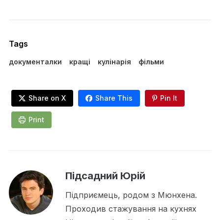
Tags
документалки
кращі
кулінарія
фільми
Share on X
Share This
Pin It
Print
Підсадний Юрій
Підприємець, родом з Мюнхена.
Проходив стажування на кухнях