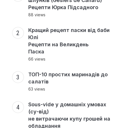
шлунків (Gesiers de Canard)
Рецепти Юрка Підсадного
88 views
Кращий рецепт паски від баби
Юлі
Рецепти на Великдень
Паска
66 views
ТОП-10 простих маринадів до
салатів
63 views
Sous-vide у домашніх умовах
(су-від)
не витрачаючи купу грошей на
обладнання