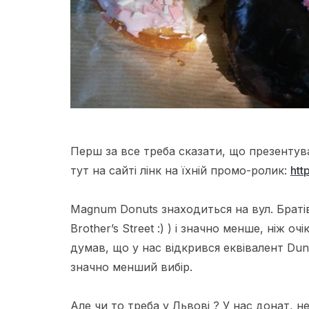
Перш за все треба сказати, що презенту
тут на
сайті
лінк
на їхній
промо
-ролик:
http
Magnum
Donuts
знаходиться на
вул
. Брат
Brother’s
Street
:) ) і значно менше, ніж о
думав, що у нас відкрився еквівалент Dun
значно менший вибір.
Але чи то треба у Львові ? У нас
донат
, н