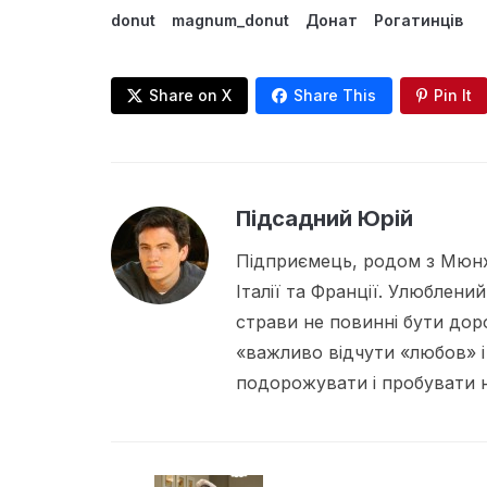
donut
magnum_donut
Донат
Рогатинців
Share on X
Share This
Pin It
Підсадний Юрій
Підприємець, родом з Мюнх
Італії та Франції. Улюблений
страви не повинні бути дор
«важливо відчути «любов» і
подорожувати і пробувати но