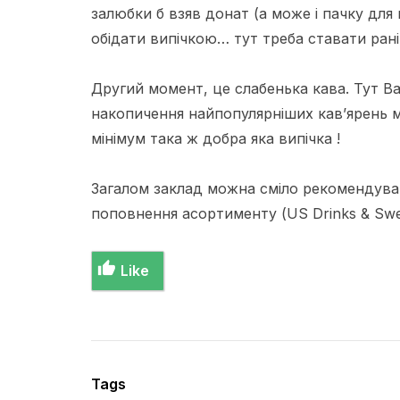
залюбки б взяв
донат
(а може і пачку для 
обідати випічкою… тут треба ставати рані
Другий момент, це слабенька кава. Тут Ва
накопичення
найпопулярніших
кав’ярень м
мінімум така ж добра яка випічка !
Загалом заклад можна сміло
рекомендува
поповнення асортименту (
US
Drinks
&
Swe
Like
Tags