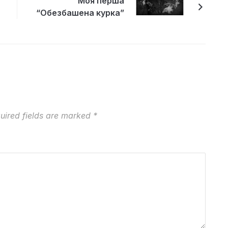
Моя перша
“Обезбашена курка”
uired fields are marked
*