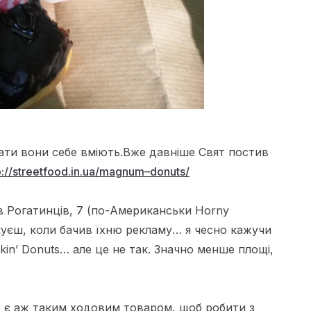
вати вони себе вміють.Вже давніше Свят
постив
://
streetfood
.
in
.
ua
/
magnum
–
donuts
/
ів
Рогатинців
, 7 (по-
Американськи
Horny
чікуєш, коли бачив їхню рекламу… я чесно кажучи
kin’
Donuts
… але це не так. Значно менше площі,
е є аж таким
ходовим
товаром, щоб робити з