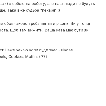
всіх) з собою на роботу, але наші люди не будуть
ше. Така вже судьба “пекаря” :)
м обов’язково треба підняти рівень. Ви у точці
іста. Щоб там вижити, Ваша кава має бути як
ти
і вже чекаю коли буде якесь цікаве
ets
,
Cookies
,
Muffins
) ???