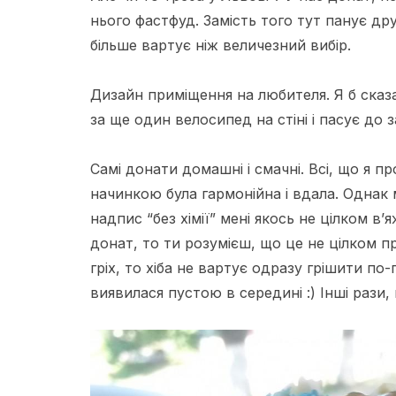
нього
фастфуд
. Замість того тут панує
др
більше вартує ніж величезний вибір.
Дизайн приміщення на любителя. Я б сказ
за ще один велосипед на стіні і пасує до 
Самі
донати
домашні і смачні. Всі, що я пр
начинкою була гармонійна і вдала. Однак
надпис “без хімії” мені якось не цілком в
донат
, то ти розумієш, що це не цілком 
гріх, то хіба не вартує одразу грішити по
виявилася пустою в середині :) Інші рази,