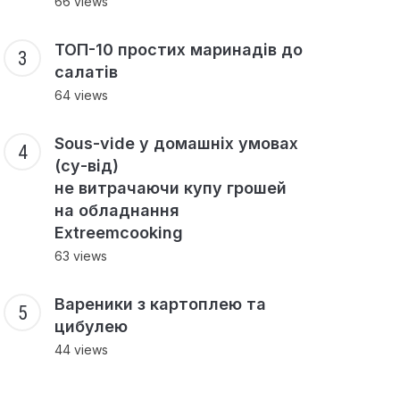
66 views
ТОП-10 простих маринадів до
салатів
64 views
Sous-vide у домашніх умовах
(су-від)
не витрачаючи купу грошей
на обладнання
Extreemcooking
63 views
Вареники з картоплею та
цибулею
44 views