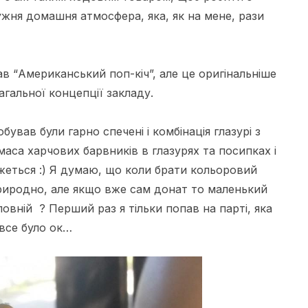
ужня
домашня атмосфера, яка, як на мене, рази
ав “
Американський
поп-кіч”, але це
оригінальніше
загальної концепції закладу.
обував були гарно спечені і комбінація глазурі з
 маса харчових барвників в
глазурях
та посипках
і
’яжеться :) Я думаю, що коли брати
кольоровий
природно, але якщо вже сам
донат
то маленький
-повній ? Перший раз я тільки попав на парті, яка
 все було ок…