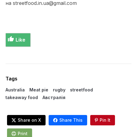
на streetfood.in.ua@gmail.com
Like
Tags
Australia
Meat pie
rugby
streetfood
takeaway food
Австралія
Share on X
Share This
Pin It
Print