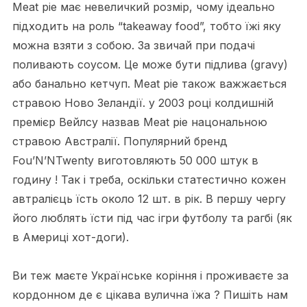
Meat pie має невеличкий розмір, чому ідеально
підходить на роль “takeaway food”, тобто їжі яку
можна взяти з собою. За звичай при подачі
поливають соусом. Це може бути підлива (gravy)
або банально кетчуп. Meat pie також важжається
стравою Ново Зеландії. у 2003 році колдишній
премієр Вейлсу назвав Meat pie нацональною
стравою Австралії. Популярний бренд
Fou’N’NTwenty виготовляють 50 000 штук в
годину ! Так і треба, оскільки статестично кожен
автралієць їсть около 12 шт. в рік. В першу чергу
його люблять їсти під час ігри футболу та рагбі (як
в Америці хот-доги).
Ви теж маєте Українське коріння і проживаєте за
кордонном де є цікава вулична їжа ? Пишіть нам