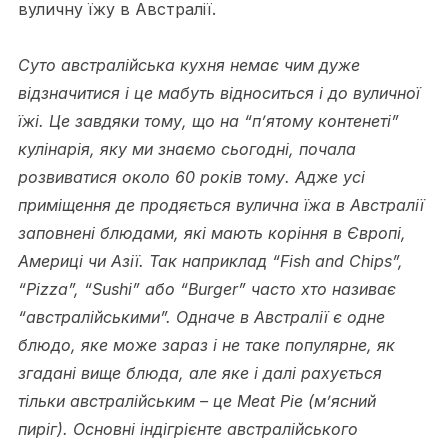
вуличну їжу в Австралії.
Суто австралійська кухня немає чим дуже
відзначитися і це мабуть відноситься і до вуличної
їжі. Це завдяки тому, що на “п’ятому контенеті”
кулінарія, яку ми знаємо сьогодні, почала
розвиватися около 60 років тому. Адже усі
приміщення де продяється вулична їжа в Австралії
заповнені блюдами, які мають коріння в Європі,
Америці чи Азії. Так наприклад “Fish and Chips”,
“Pizza”, “Sushi” або “Burger” часто хто називає
“австралійськими”. Одначе в Австралії є одне
блюдо, яке може зараз і не таке популярне, як
згадані вище блюда, але яке і далі рахується
тільки австралійським – це Meat Pie (м’ясний
пиріг). Основні індігрієнте австралійського